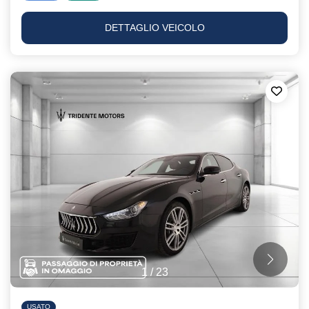
DETTAGLIO VEICOLO
1
/
23
USATO