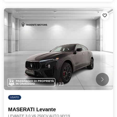
1
/
23
USATO
MASERATI Levante
LEVANTE 3.0 V6 250CV AUTO MY19