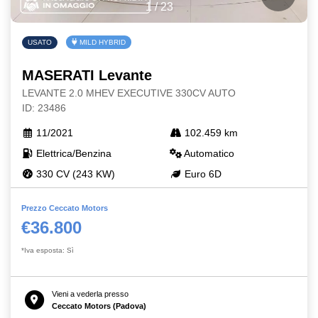
1
/
23
USATO
MILD HYBRID
MASERATI Levante
LEVANTE 2.0 MHEV EXECUTIVE 330CV AUTO
ID: 23486
11/2021
102.459 km
Elettrica/Benzina
Automatico
330 CV (243 KW)
Euro 6D
Prezzo Ceccato Motors
€36.800
*Iva esposta: Sì
Vieni a vederla presso
Ceccato Motors (Padova)