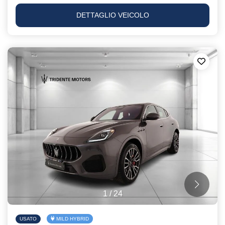
DETTAGLIO VEICOLO
1
/
24
USATO
MILD HYBRID