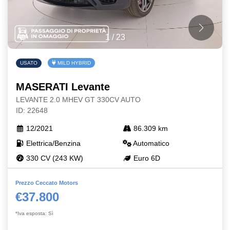
1
/
23
USATO
MILD HYBRID
MASERATI Levante
LEVANTE 2.0 MHEV GT 330CV AUTO
ID: 22648
12/2021
86.309 km
Elettrica/Benzina
Automatico
330 CV (243 KW)
Euro 6D
Prezzo Ceccato Motors
€37.800
*Iva esposta: Sì