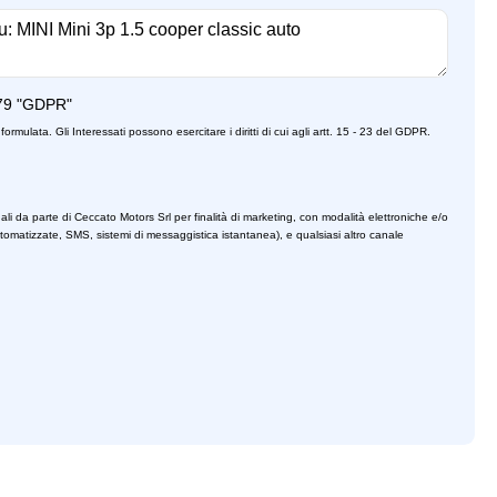
79 "GDPR"
formulata. Gli Interessati possono esercitare i diritti di cui agli artt. 15 - 23 del GDPR.
ali da parte di Ceccato Motors Srl per finalità di marketing, con modalità elettroniche e/o
utomatizzate, SMS, sistemi di messaggistica istantanea), e qualsiasi altro canale