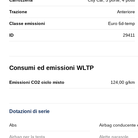
Carrozzeria
City Car, 3 porte, 4 posti
Trazione
Anteriore
Classe emissioni
Euro 6d-temp
ID
29411
Consumi ed emissioni WLTP
Emissioni CO2 ciclo misto
124,00 g/km
Dotazioni di serie
Abs
Airbag conducente 
Airbag per la testa
Alette parasole