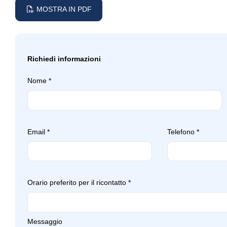
Sensori parcheggio posteriori
Servosterzo
MOSTRA IN PDF
Sistema di assistenza al mantenimento
Sistema di chiamat
della corsia
Specchietti retrovisori elettrici -
Specchietti retrovisor
Richiedi informazioni
riscaldabili
Strumentazione digitale con display
Teleservices
Nome
*
Email
*
Telefono
*
Orario preferito per il ricontatto
*
Messaggio