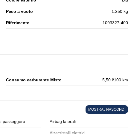
Colore esterno
Blu
Peso a vuoto
1.250 kg
Riferimento
1093327-400
Consumo carburante Misto
5,50 l/100 km
MOSTRA / NASCONDI
e passeggero
Airbag laterali
Alzacristalli elettrici