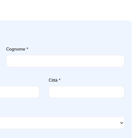
Sicurezza
a d'emergenza
Specchietti retrovisori colorati
i in tinta
Start & stop
Volante in pelle
Cognome
*
Città
*