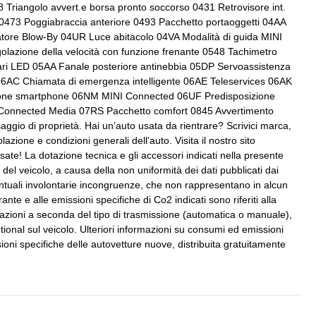
28 Triangolo avvert.e borsa pronto soccorso 0431 Retrovisore int.
i elettrici e
Spoiler
Fari automatici e sensore pioggia
 0473 Poggiabraccia anteriore 0493 Pacchetto portaoggetti 04AA
datore Blow-By 04UR Luce abitacolo 04VA Modalità di guida MINI
Illuminazione abitacolo
olazione della velocità con funzione frenante 0548 Tachimetro
tale con display
Volante in pelle
ari LED 05AA Fanale posteriore antinebbia 05DP Servoassistenza
 touchscreen
Impianto di navigazione
 06AC Chiamata di emergenza intelligente 06AE Teleservices 06AK
ione smartphone 06NM MINI Connected 06UF Predisposizione
e pneumatici
Indicatori di direzione bianchi
GG Connected Media 07RS Pacchetto comfort 0845 Avvertimento
aggio di proprietà. Hai un’auto usata da rientrare? Scrivici marca,
zione colori
Keyless system
zione e condizioni generali dell’auto. Visita il nostro sito
one posteriore in nero
Pacchetto
ate! La dotazione tecnica e gli accessori indicati nella presente
el veicolo, a causa della non uniformità dei dati pubblicati dai
entuali involontarie incongruenze, che non rappresentano in alcun
o elettrico
Presa 12v aggiuntiva
nte e alle emissioni specifiche di Co2 indicati sono riferiti alla
ariazioni a seconda del tipo di trasmissione (automatica o manuale),
 frenata
Regolatore di velocità - cruise control
ional sul veicolo. Ulteriori informazioni su consumi ed emissioni
ioni specifiche delle autovetture nuove, distribuita gratuitamente
 anabbagliante
Sedili abbattibili
Selettore stile di guida