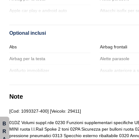
Apple car play e android auto
Attacchi isofix per s
Cerchi in lega
Chiavi e telecomand
Optional inclusi
Cinture di sicurezza
Computer di bordo
Fari a led
Fari con accension
Abs
Airbag frontali
sensore pioggia
Airbag per la testa
Alette parasole
Illuminazione bagagliaio
Impianto audio con
Antifurto immobilizer
Assale anteriore a 
Interni in tessuto
Interni personalizza
montanti molleggiat
Pacchetto
Pacchetto sicurezz
Bracciolo anteriore
Bullone antifurto
Note
Portabicchiere
Presa 12v aggiunti
Cerchi in lega da 16
Chiavi e telecomand
[Cod: 1093327-400] [Veicolo: 29411]
Radio dab
Regolatore di veloci
Cinture di sicurezza
Climatizzatore aut
01DZ Volumi suppl.rde 0230 Funzioni supplementari specifiche UE
B
Sedili abbattibili
Sedili anteriori regol
Computer di bordo
Condition based ser
MINI ruota l.l.Rail Spoke 2 toni 02PA Sicurezza per bulloni ruota
R
Servosterzo
Sistema di apertura
pressione pneumatici 0313 Specchio esterno ribaltabile 0320 Ann
Controllo della frenata
Controllo della stabil