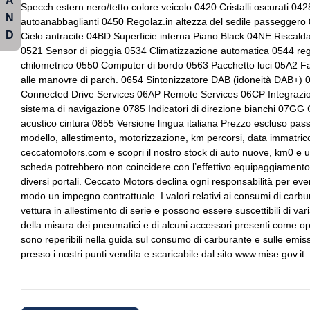
A
Specch.estern.nero/tetto colore veicolo 0420 Cristalli oscurati 04
N
Specchietti retrovisori colorati
Specchietti retrovisor
Cromature esterne
Fari a led
autoanabbaglianti 0450 Regolaz.in altezza del sedile passeggero
riscaldabili
D
Cielo antracite 04BD Superficie interna Piano Black 04NE Riscal
Fissaggi isofix
Freni a disco
0521 Sensor di pioggia 0534 Climatizzazione automatica 0544 reg
Start & stop
Strumentazione digi
chilometrico 0550 Computer di bordo 0563 Pacchetto luci 05A2 F
Illuminazione bagagliaio
Impianto audio con
alle manovre di parch. 0654 Sintonizzatore DAB (idoneità DAB+)
Volante multifunzionale
Connected Drive Services 06AP Remote Services 06CP Integraz
Impianto di scarico
Indicatore pression
sistema di navigazione 0785 Indicatori di direzione bianchi 07
acustico cintura 0855 Versione lingua italiana Prezzo escluso pass
Interni in tessuto
Interni personalizza
modello, allestimento, motorizzazione, km percorsi, data immatricola
Kit emergenza
Maniglia del portell
ceccatomotors.com e scopri il nostro stock di auto nuove, km0 e us
lucido
scheda potrebbero non coincidere con l’effettivo equipaggiamento d
diversi portali. Ceccato Motors declina ogni responsabilità per ev
Portabicchieri
Portellone bagagliai
modo un impegno contrattuale. I valori relativi ai consumi di carbura
vettura in allestimento di serie e possono essere suscettibili di v
Radio digitale dab
Recupero energia in
della misura dei pneumatici e di alcuni accessori presenti come opt
sono reperibili nella guida sul consumo di carburante e sulle emiss
Remote services e integrazione con mini
Retrovisore interno
presso i nostri punti vendita e scaricabile dal sito www.mise.gov.it
app
Sedili anteriori regolabili
Sedili standard