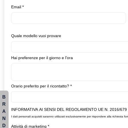
Email
*
Quale modello vuoi provare
Hai preferenze per il giorno e l'ora
Orario preferito per il ricontatto?
*
B
R
INFORMATIVA AI SENSI DEL REGOLAMENTO UE N. 2016/679
A
I dati personali acquisiti saranno utilizzati esclusivamente per rispondere alla richiesta for
N
D
Attività di marketing
*