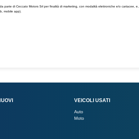
 da parte di Ceccato Motors Srl per finalità di marketing, con modalità elettroniche e/o cartacee, e
eb, mobile app).
NUOVI
VEICOLI USATI
Auto
Moto