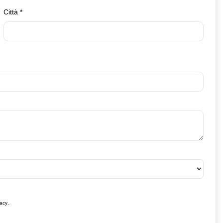
Città
*
vacy
.