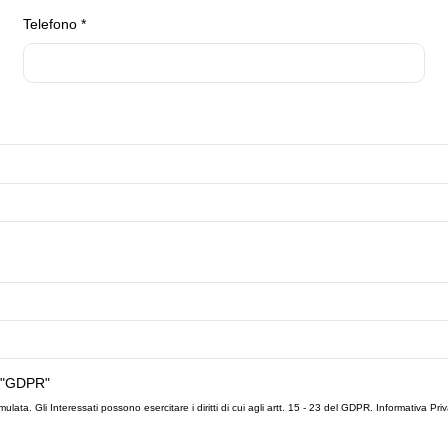
Telefono
*
 "GDPR"
mulata. Gli Interessati possono esercitare i diritti di cui agli artt. 15 - 23 del GDPR.
Informativa Pri