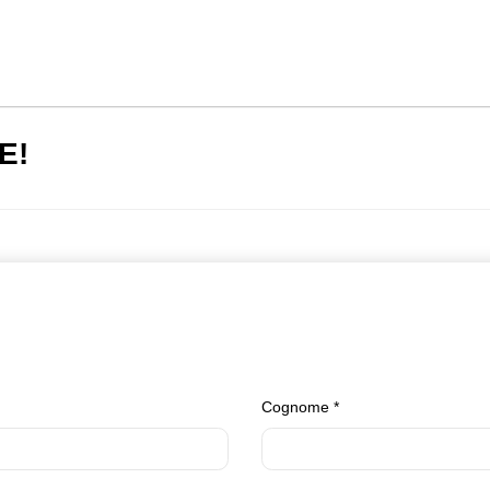
E!
Cognome
*