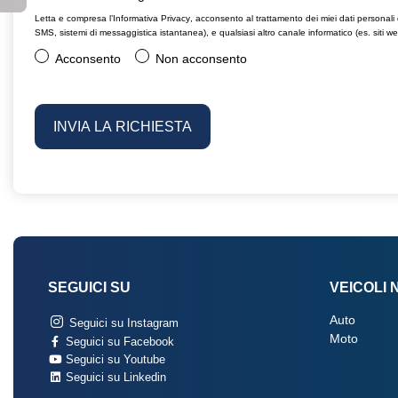
Letta e compresa l’
Informativa Privacy
, acconsento al trattamento dei miei dati personali
SMS, sistemi di messaggistica istantanea), e qualsiasi altro canale informatico (es. siti w
Acconsento
Non acconsento
SEGUICI SU
VEICOLI 
Auto
Seguici su Instagram
Moto
Seguici su Facebook
Seguici su Youtube
Seguici su Linkedin