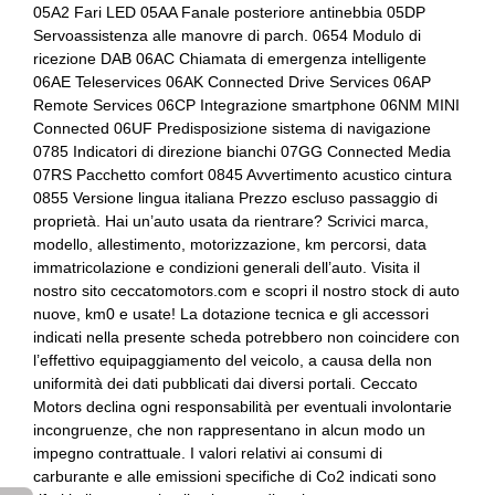
05A2 Fari LED 05AA Fanale posteriore antinebbia 05DP
Fari con accensione automatica + sensore pioggia
Cinture di sicurezza
Servoassistenza alle manovre di parch. 0654 Modulo di
ricezione DAB 06AC Chiamata di emergenza intelligente
Freni a disco
Climatizzatore automatico a due zone
06AE Teleservices 06AK Connected Drive Services 06AP
Remote Services 06CP Integrazione smartphone 06NM MINI
Illuminazione abitacolo
Comandi al volante
Connected 06UF Predisposizione sistema di navigazione
Illuminazione bagagliaio
Computer di bordo
0785 Indicatori di direzione bianchi 07GG Connected Media
07RS Pacchetto comfort 0845 Avvertimento acustico cintura
Impianto audio con touchscreen
Condition based service
0855 Versione lingua italiana Prezzo escluso passaggio di
proprietà. Hai un’auto usata da rientrare? Scrivici marca,
Indicatore cambio marcia
Connessione ios - android
modello, allestimento, motorizzazione, km percorsi, data
immatricolazione e condizioni generali dell’auto. Visita il
Interni in tessuto
Controllo della frenata
nostro sito ceccatomotors.com e scopri il nostro stock di auto
nuove, km0 e usate! La dotazione tecnica e gli accessori
Interni personalizzazione colori
Controllo della stabilità
indicati nella presente scheda potrebbero non coincidere con
Kit emergenza
Controllo della stabilità e della trazione
l’effettivo equipaggiamento del veicolo, a causa della non
uniformità dei dati pubblicati dai diversi portali. Ceccato
Pacchetto
Cromature esterne
Motors declina ogni responsabilità per eventuali involontarie
incongruenze, che non rappresentano in alcun modo un
Pacchetto sicurezza
Fari a led
impegno contrattuale. I valori relativi ai consumi di
carburante e alle emissioni specifiche di Co2 indicati sono
Portabicchiere
Fari automatici e sensore pioggia