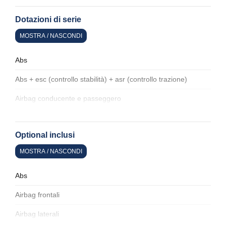
Dotazioni di serie
MOSTRA / NASCONDI
Abs
Abs + esc (controllo stabilità) + asr (controllo trazione)
Airbag conducente e passeggero
Airbag laterali
Optional inclusi
Airbag per la testa
MOSTRA / NASCONDI
Alette parasole
Alzacristalli elettrici
Abs
Antifurto
Airbag frontali
Apple car play e android auto
Airbag laterali