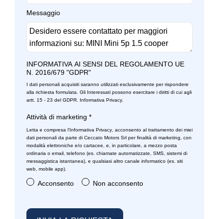
Sedili abbattibili
Messaggio
Sedili anteriori regolabili
Sedili standard
Selettore stile di guida
INFORMATIVA AI SENSI DEL REGOLAMENTO UE
N. 2016/679 "GDPR"
Sensori parcheggio posteriori
I dati personali acquisiti saranno utilizzati esclusivamente per rispondere
alla richiesta formulata. Gli Interessati possono esercitare i diritti di cui agli
Servosterzo
artt. 15 - 23 del GDPR.
Informativa Privacy
.
Sicurezza
Attività di marketing
*
Letta e compresa l’
Informativa Privacy
, acconsento al trattamento dei miei
Sistema di assistenza al mantenimento della corsia
dati personali da parte di Ceccato Motors Srl per finalità di marketing, con
modalità elettroniche e/o cartacee, e, in particolare, a mezzo posta
Sistema di chiamata d'emergenza
ordinaria o email, telefono (es. chiamate automatizzate, SMS, sistemi di
messaggistica istantanea), e qualsiasi altro canale informatico (es. siti
web, mobile app).
Specchietti retrovisori colorati
Acconsento
Non acconsento
Specchietti retrovisori elettrici - riscaldabili
Specchietti retrovisori in tinta