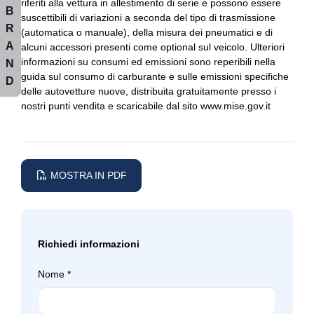
riferiti alla vettura in allestimento di serie e possono essere
B
suscettibili di variazioni a seconda del tipo di trasmissione
Presa 12v aggiuntiva
Fissaggi isofix
R
(automatica o manuale), della misura dei pneumatici e di
A
Radio dab
alcuni accessori presenti come optional sul veicolo. Ulteriori
Freni a disco
informazioni su consumi ed emissioni sono reperibili nella
N
Regolatore di velocità - cruise control
Illuminazione abitacolo
guida sul consumo di carburante e sulle emissioni specifiche
D
delle autovetture nuove, distribuita gratuitamente presso i
Retrovisore interno anabbagliante
Illuminazione bagagliaio
nostri punti vendita e scaricabile dal sito www.mise.gov.it
Sedili abbattibili
Impianto audio con touchscreen
Sedili anteriori regolabili
Impianto di navigazione
MOSTRA IN PDF
Selettore stile di guida
Impianto di scarico
Sensori parcheggio posteriori
Indicatore pressione pneumatici
Servosterzo
Indicatori di direzione bianchi
Richiedi informazioni
Sistema di apertura keyless
Interni in tessuto
Nome
*
Sistema di assistenza al mantenimento della corsia
Interni personalizzazione colori
Sistema di chiamata d'emergenza