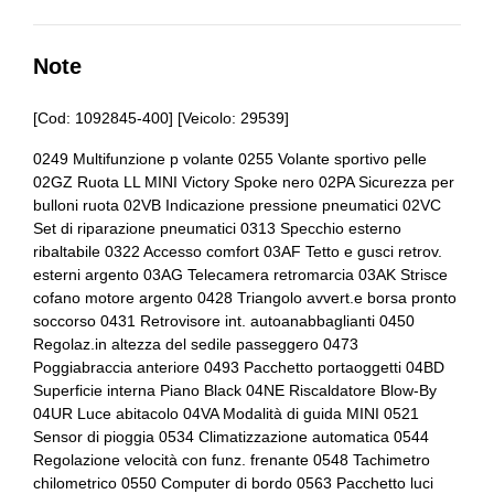
Attacchi isofix per seggiolini
Airbag per la testa
Bagagliaio apribile elettricamente
Alette parasole
Note
Bracciolo anteriore
Alzacristalli elettrici
[Cod: 1092845-400] [Veicolo: 29539]
Cambio manuale
Antifurto immobilizer
0249 Multifunzione p volante 0255 Volante sportivo pelle
Cerchi in lega
02GZ Ruota LL MINI Victory Spoke nero 02PA Sicurezza per
Assale anteriore a snodo singolo e montanti molleggiati
bulloni ruota 02VB Indicazione pressione pneumatici 02VC
Chiavi e telecomandi
Assale posteriore a bracci multipli
Set di riparazione pneumatici 0313 Specchio esterno
ribaltabile 0322 Accesso comfort 03AF Tetto e gusci retrov.
Chiusura centralizzata
Bracciolo anteriore
esterni argento 03AG Telecamera retromarcia 03AK Strisce
cofano motore argento 0428 Triangolo avvert.e borsa pronto
Cinture di sicurezza
Bullone antifurto
soccorso 0431 Retrovisore int. autoanabbaglianti 0450
Regolaz.in altezza del sedile passeggero 0473
Computer di bordo
Cambio manuale
Poggiabraccia anteriore 0493 Pacchetto portaoggetti 04BD
Superficie interna Piano Black 04NE Riscaldatore Blow-By
Console centrale multifunzione
Cerchi in lega da 16
04UR Luce abitacolo 04VA Modalità di guida MINI 0521
Cromature esterne
Chiavi e telecomandi
Sensor di pioggia 0534 Climatizzazione automatica 0544
Regolazione velocità con funz. frenante 0548 Tachimetro
Fari a led
Chiusura centralizzata
chilometrico 0550 Computer di bordo 0563 Pacchetto luci