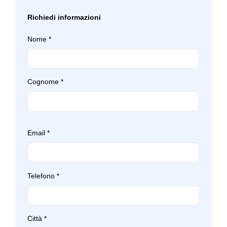
Tappetini
Richiedi informazioni
Volante in pelle
Nome
*
Cognome
*
Email
*
Telefono
*
Città
*