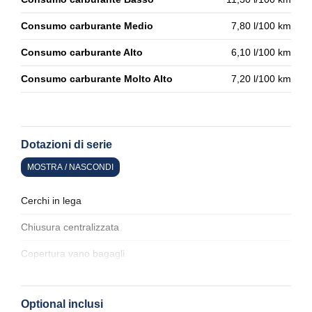
Consumo carburante Medio
7,80 l/100 km
Consumo carburante Alto
6,10 l/100 km
Consumo carburante Molto Alto
7,20 l/100 km
Dotazioni di serie
MOSTRA / NASCONDI
Cerchi in lega
Chiusura centralizzata
Copertura vano bagagli
Display multifunzione
Optional inclusi
Illuminazione abitacolo