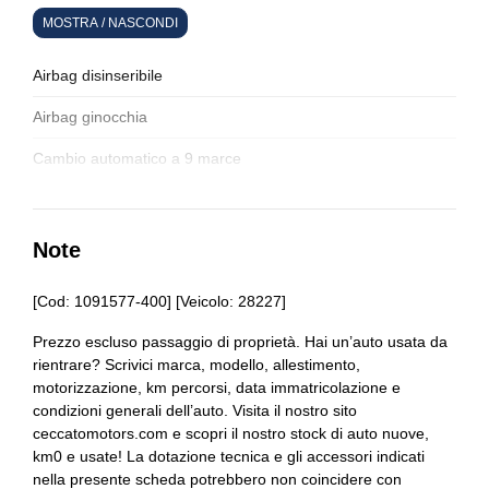
MOSTRA / NASCONDI
Interni in pelle
Pacchetto
Airbag disinseribile
Personalizzazione colori esterni
Airbag ginocchia
Personalizzazioni linea e stile
Cambio automatico a 9 marce
Riconoscimento segnali stradali
Cerchi in lega da 20
Serbatoio carburante
Copertura vano bagagli
Note
Sistema audio
Display multifunzione
[Cod: 1091577-400] [Veicolo: 28227]
Sistema di chiamata d'emergenza
Downhill speed regulation
Prezzo escluso passaggio di proprietà. Hai un’auto usata da
Sistema di navigazione
rientrare? Scrivici marca, modello, allestimento,
Funzioni estese mbux
motorizzazione, km percorsi, data immatricolazione e
Supporto lombare
Illuminazione abitacolo
condizioni generali dell’auto. Visita il nostro sito
ceccatomotors.com e scopri il nostro stock di auto nuove,
Tappetini
Impianto audio
km0 e usate! La dotazione tecnica e gli accessori indicati
nella presente scheda potrebbero non coincidere con