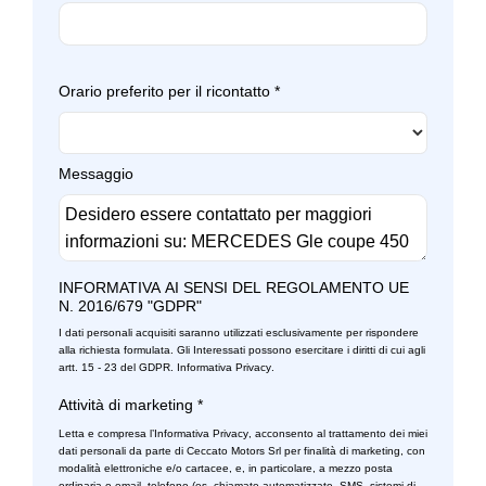
Orario preferito per il ricontatto
*
Messaggio
INFORMATIVA AI SENSI DEL REGOLAMENTO UE
N. 2016/679 "GDPR"
I dati personali acquisiti saranno utilizzati esclusivamente per rispondere
alla richiesta formulata. Gli Interessati possono esercitare i diritti di cui agli
artt. 15 - 23 del GDPR.
Informativa Privacy
.
Attività di marketing
*
Letta e compresa l’
Informativa Privacy
, acconsento al trattamento dei miei
dati personali da parte di Ceccato Motors Srl per finalità di marketing, con
modalità elettroniche e/o cartacee, e, in particolare, a mezzo posta
ordinaria o email, telefono (es. chiamate automatizzate, SMS, sistemi di