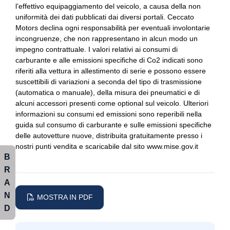
Tetto panoramico
Impianto di navigazione
l’effettivo equipaggiamento del veicolo, a causa della non
uniformità dei dati pubblicati dai diversi portali. Ceccato
Volante in pelle
Interni in pelle
Motors declina ogni responsabilità per eventuali involontarie
incongruenze, che non rappresentano in alcun modo un
Modulo comunicazione
impegno contrattuale. I valori relativi ai consumi di
Pacchetto
carburante e alle emissioni specifiche di Co2 indicati sono
riferiti alla vettura in allestimento di serie e possono essere
Pacchetto amg line premium plus
suscettibili di variazioni a seconda del tipo di trasmissione
(automatica o manuale), della misura dei pneumatici e di
Personalizzazione colori esterni
alcuni accessori presenti come optional sul veicolo. Ulteriori
informazioni su consumi ed emissioni sono reperibili nella
Personalizzazioni linea e stile
guida sul consumo di carburante e sulle emissioni specifiche
delle autovetture nuove, distribuita gratuitamente presso i
Porta usb
nostri punti vendita e scaricabile dal sito www.mise.gov.it
B
Selettore stile di guida
R
Serbatoio carburante
A
N
Sistema di chiamata d'emergenza
MOSTRA IN PDF
D
Supporto lombare