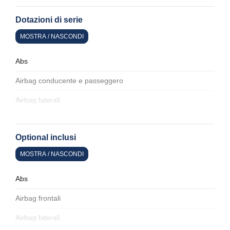
Dotazioni di serie
MOSTRA / NASCONDI
Abs
Airbag conducente e passeggero
Airbag laterali
Alette parasole
Optional inclusi
Alzacristalli elettrici
MOSTRA / NASCONDI
Assistente al parcheggio
Badge esterno identificativo
Abs
Bagagliaio apribile elettricamente
Airbag frontali
Barre portabagagli
Airbag laterali