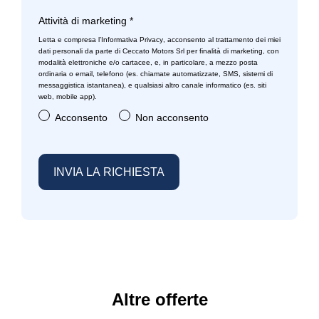
Sistema di chiamata d'emergenza
Attività di marketing
*
Letta e compresa l’
Informativa Privacy
, acconsento al trattamento dei miei
Sistema di frenata anti collisione
dati personali da parte di Ceccato Motors Srl per finalità di marketing, con
modalità elettroniche e/o cartacee, e, in particolare, a mezzo posta
Sistema di riconoscimento stanchezza guidatore
ordinaria o email, telefono (es. chiamate automatizzate, SMS, sistemi di
messaggistica istantanea), e qualsiasi altro canale informatico (es. siti
web, mobile app).
Sospensioni regolabili
Acconsento
Non acconsento
Speaker stereo con 6 altoparlanti
Specchietti retrovisori colorati
Start & stop
Strumentazione digitale con display
Tappetini
Tergicristalli
Volante in pelle
Altre offerte
Volante regolabile