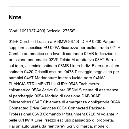
Bracciolo anteriore
Alette parasole
Bulloni antifurto
Alzacristalli elettrici
Note
Cerchi in lega
Assistente al parcheggio
[Cod: 1091327-400] [Veicolo: 27656]
Chiavi e telecomandi
Assistente alla frenata
01EF Cerchio l.l.razza a V BMW 867 STD HP 0230 Paquet
Cinture di sicurezza
supplem. specifico EU 02PA Sicurezza per bulloni ruota 02TE
Attacchi i
Cambio automatico con leve di comando 02VB Indicazione
Console centrale multifunzione
Badge esterno identificativo
pressione pneumatici 02VF Telaio M adattativo 03AT Barra
sul tetto, alluminio satinato 03MB Linea Indiv. Exterieur allum.
Differenziale autobloccante elettronico
Barre sul tetto
satinato 0420 Cristalli oscurati 0478 Fissaggio seggiolino per
bambini 04AT Modanature interno lucide nero 04NW
Ess / emergency stop signal
Bmw connected drive services
PLANCIA STRUMENTI LUXURY 0548 Tachimetro
chilometrico 05AV Active Guard 05DM Sistema di assistenza
Fari a led
Bmw idrive
al parcheggio 0654 Modulo di ricezione DAB 06AE
Teleservices 06AF Chiamata di emergenza obbligatoria 06AK
Fari con accensione automatica
Bmw teleservice
Connected Drive Services 06C4 Connected Package
Fari con accensione automatica + sensore pioggia
Bracciolo anteriore
Professional 06VB Comando Infotainment 0710 M volante in
pelle 07HW X Line Prezzo escluso passaggio di proprietà.
Fari posteriori a led
Bulloni antifurto
Hai un’auto usata da rientrare? Scrivici marca, modello,