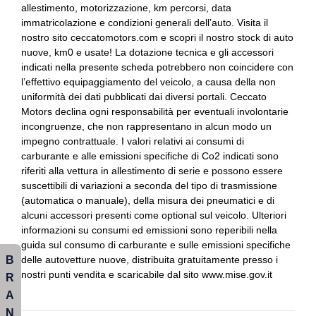
allestimento, motorizzazione, km percorsi, data
Freno di stazionamento elettrico
Cambio automatico a 7 marce
immatricolazione e condizioni generali dell’auto. Visita il
nostro sito ceccatomotors.com e scopri il nostro stock di auto
Garanzie
Cerchi in lega da 18
nuove, km0 e usate! La dotazione tecnica e gli accessori
indicati nella presente scheda potrebbero non coincidere con
Illuminazione abitacolo
Chiavi e telecomandi
l’effettivo equipaggiamento del veicolo, a causa della non
Indicatore cambio marcia
Cinture di sicurezza
uniformità dei dati pubblicati dai diversi portali. Ceccato
Motors declina ogni responsabilità per eventuali involontarie
Inserti in acciaio esterni
Climatizzatore automatico a due zone
incongruenze, che non rappresentano in alcun modo un
impegno contrattuale. I valori relativi ai consumi di
Interni in pelle
Comandi al volante
carburante e alle emissioni specifiche di Co2 indicati sono
riferiti alla vettura in allestimento di serie e possono essere
Pacchetto sicurezza
Controllo della stabilità
suscettibili di variazioni a seconda del tipo di trasmissione
(automatica o manuale), della misura dei pneumatici e di
Paraurti in tinta
Cornering brake control
alcuni accessori presenti come optional sul veicolo. Ulteriori
Personalizzazioni linea e stile
Differenziale autobloccante elettronico
informazioni su consumi ed emissioni sono reperibili nella
guida sul consumo di carburante e sulle emissioni specifiche
Portaoggetti aggiuntivi
Ess / emergency stop signal
B
delle autovetture nuove, distribuita gratuitamente presso i
nostri punti vendita e scaricabile dal sito www.mise.gov.it
R
Presa 12v aggiuntiva
Fari a led
A
Protezione motore
Fari automatici
N