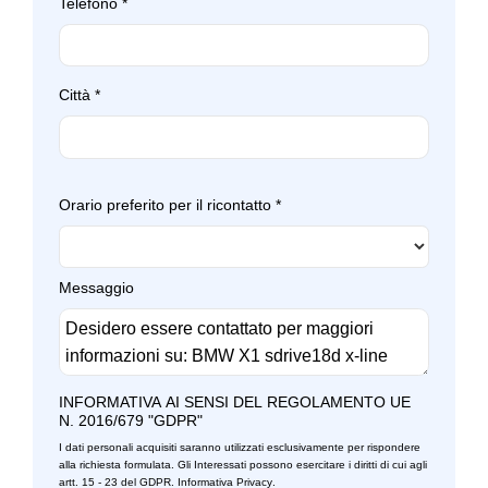
Paraurti in tinta
Telefono
*
Specchietti retrovisori colorati
Personalizzazioni linea e stile
Start & stop
Portaoggetti aggiuntivi
Città
*
Strumentazione digitale con display
Portellone bagagliaio elettrico
Tappetini
Presa 12v aggiuntiva
Orario preferito per il ricontatto
*
Volante in pelle
Protezione antincastro visiva anteriore e posteriore in pearl
chrome
Volante multifunzionale
Radio digitale dab
Messaggio
Volante regolabile
Regolatore di velocità - cruise control
Sedili anteriori regolabili
Sedili posteriori regolabili
INFORMATIVA AI SENSI DEL REGOLAMENTO UE
N. 2016/679 "GDPR"
Selettore stile di guida
I dati personali acquisiti saranno utilizzati esclusivamente per rispondere
alla richiesta formulata. Gli Interessati possono esercitare i diritti di cui agli
Servosterzo
artt. 15 - 23 del GDPR.
Informativa Privacy
.