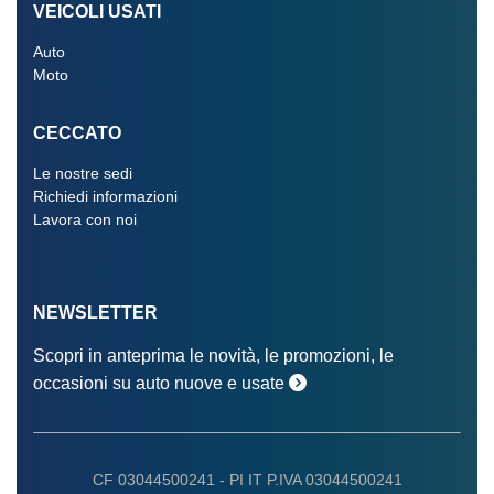
Tergicristalli
VEICOLI USATI
Terza luce stop
Auto
Moto
Tetto panoramico
CECCATO
Trazione integrale
Le nostre sedi
Vetri ad alto isolamento acustico
Richiedi informazioni
Volante in pelle
Lavora con noi
Volante regolabile
Wi-fi
NEWSLETTER
Scopri in anteprima le novità, le promozioni, le
occasioni su auto nuove e usate
CF 03044500241 -
PI IT P.IVA 03044500241