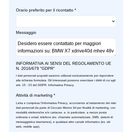
Sedili abbattibili
Impianto audio con 10 altoparlanti
Orario preferito per il ricontatto
*
Sedili anteriori sportivi
Indicatore pressione pneumatici
Selettore stile di guida
Indicatori di direzione integrati negli specchietti retrovisori
Messaggio
Sensori di parcheggio anterori e posteriori
Interni in pelle
Sensori di pioggia
Keyless system
Servosterzo
Kit attrezzi
INFORMATIVA AI SENSI DEL REGOLAMENTO UE
N. 2016/679 "GDPR"
Sistema audio
Limitatore di velocità
I dati personali acquisiti saranno utilizzati esclusivamente per rispondere
Sistema di apertura keyless
alla richiesta formulata. Gli Interessati possono esercitare i diritti di cui agli
Luci freno dinamiche
artt. 15 - 23 del GDPR.
Informativa Privacy
.
Sistema di chiamata d'emergenza
Mild hybrid
Attività di marketing
*
Sistema di protezione urto pedoni
Letta e compresa l’
Informativa Privacy
, acconsento al trattamento dei miei
Pacchetto
dati personali da parte di Ceccato Motors Srl per finalità di marketing, con
modalità elettroniche e/o cartacee, e, in particolare, a mezzo posta
Sistema di riconoscimento stanchezza guidatore
Personalizzazioni linea e stile
ordinaria o email, telefono (es. chiamate automatizzate, SMS, sistemi di
messaggistica istantanea), e qualsiasi altro canale informatico (es. siti
Sospensioni regolabili
Poggiatesta regolabili
web, mobile app).