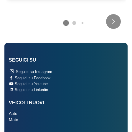
Sistema di monitoraggio per manutenzione
Sistema di protezione urto pedoni
Sistema di riconoscimento stanchezza guidatore
Soft
Sospensioni regolabili
SEGUICI SU
Specchietti retrovisori elettrici - riscaldabili
Seguici su Instagram
Specchietti retrovisori in tinta
Seguici su Facebook
Seguici su Youtube
Specchietto retrovisore interno senza cornice
Seguici su Linkedin
Start & stop
VEICOLI NUOVI
Strumentazione digitale con display
Auto
Moto
Tappetini