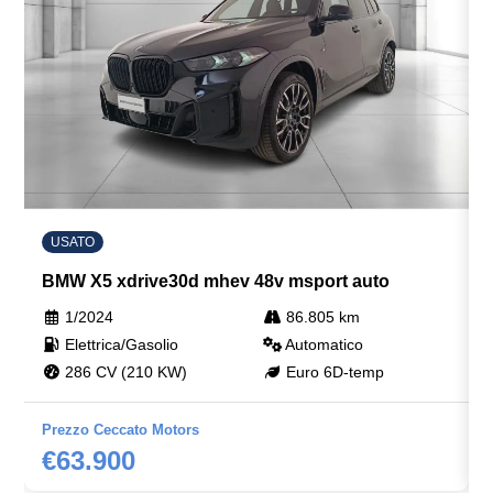
Recupero energia in frenata
Regolatore di velocità - cruise control
Rete divisoria
Sedili abbattibili
Sedili anteriori riscaldabili
Sedili sportivi
USATO
BMW X5 xdrive30d mhev 48v msport auto
Selettore stile di guida
1/2024
86.805 km
Sensori di collisione attivi
Elettrica/Gasolio
Automatico
Sensori parcheggio anteriori e posteriori
286 CV (210 KW)
Euro 6D-temp
Servosterzo
Prezzo Ceccato Motors
Sicurezza
€63.900
Sistema di chiamata d'emergenza