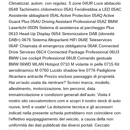
Climatizzat. autom. con regolaz. 5 zone 04UR Luce abitacolo
Console centrale multifunzione
Bmw gesture control
0548 Tachimetro chilometrico 05A1 Fendinebbia a LED 05AC
Assistente abbaglianti 05AL Active Protection 05AQ Active
Controllo della trazione
Bmw teleservices
Guard Plus 05AU Driving Assistant Professional 05AZ BMW
Laserlicht 05DN Sistema di assistenza al parcheggio Plus
Cristalli atermici
Bracciolo anteriore
0610 Head-Up Display 0654 Sintonizzatore DAB (idoneità
Cromature esterne
Bracciolo posteriore
DAB+) 0676 Sistema Altoparlanti HiFi 06AE Teleservices
06AF Chiamata di emergenza obbligatoria 06AK Connected
Display multifunzione
Bulloni antifurto
Drive Services 06C4 Connected Package Professional 06U3
BMW Live cockpit Professional 06U8 Comando gestuale
Dpf / fap filtro anti particolato
Cambio automatico a 8 marce
BMW 06WD WLAN Hotspot 0710 M volante in pelle 0715 Kit
aerodinamico M 0760 Lucido shadow line 0776 Padiglione
Elementi di ancoraggio
Cerchi in lega da 20
Alcantara antracite Prezzo escluso passaggio di proprietà.
Hai un’auto usata da rientrare? Scrivici marca, modello,
Fari autoadattivi a led
Chiavi e telecomandi
allestimento, motorizzazione, km percorsi, data
Fari con accensione automatica
Chiusura centralizzata
immatricolazione e condizioni generali dell’auto. Visita il
nostro sito ceccatomotors.com e scopri il nostro stock di auto
Fari con accensione automatica + sensore pioggia
Cinture di sicurezza
nuove, km0 e usate! La dotazione tecnica e gli accessori
indicati nella presente scheda potrebbero non coincidere con
Fari posteriori a led
Climatizzatore automatico a quattro zone
l’effettivo equipaggiamento del veicolo, a causa della non
uniformità dei dati pubblicati dai diversi portali. Ceccato
Fendinebbia anteriori
Computer di bordo