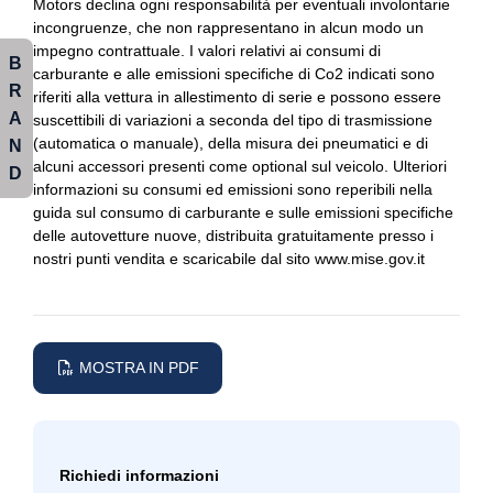
Motors declina ogni responsabilità per eventuali involontarie
incongruenze, che non rappresentano in alcun modo un
Freni a disco autoventilanti
Console centrale multifunzione
impegno contrattuale. I valori relativi ai consumi di
B
Freno di stazionamento elettrico
carburante e alle emissioni specifiche di Co2 indicati sono
Controllo della stabilità
R
riferiti alla vettura in allestimento di serie e possono essere
Head-up display
A
Controllo della trazione
suscettibili di variazioni a seconda del tipo di trasmissione
(automatica o manuale), della misura dei pneumatici e di
N
Hotspot wi-fi
Cristalli atermici
alcuni accessori presenti come optional sul veicolo. Ulteriori
D
informazioni su consumi ed emissioni sono reperibili nella
Illuminazione abitacolo
Cromature esterne
guida sul consumo di carburante e sulle emissioni specifiche
delle autovetture nuove, distribuita gratuitamente presso i
Inserti in acciaio esterni
Cuscini comfort in alcantara per i sedili esterni della seconda
nostri punti vendita e scaricabile dal sito www.mise.gov.it
fila, rimovibili e lavabili
Inserti in acciaio esterni
Display key
Interni in pelle
Display multifunzione
Limitatore di velocità
MOSTRA IN PDF
Display sul parabrezza
Pacchetto
Dpf / fap
Pacchetto sicurezza
Elementi fermaoggetti nel bagagliaio
Richiedi informazioni
Personalizzazioni linea e stile