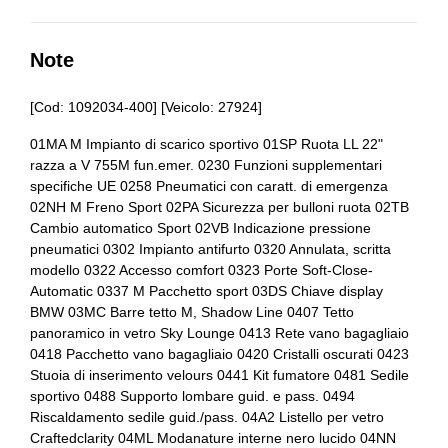
Bagagliaio apribile elettricamente
Airbag
Batteria
Airbag ginocchia
Note
Bluetooth®
Airbag guida
[Cod: 1092034-400] [Veicolo: 27924]
Bracciolo anteriore
Airbag laterali
01MA M Impianto di scarico sportivo 01SP Ruota LL 22"
Bracciolo posteriore
razza a V 755M fun.emer. 0230 Funzioni supplementari
Antifurto
specifiche UE 0258 Pneumatici con caratt. di emergenza
Bulloni antifurto
Antifurto immobilizer
02NH M Freno Sport 02PA Sicurezza per bulloni ruota 02TB
Cambio automatico Sport 02VB Indicazione pressione
Cerchi in lega
Assistente al parcheggio
pneumatici 0302 Impianto antifurto 0320 Annulata, scritta
modello 0322 Accesso comfort 0323 Porte Soft-Close-
Chiavi e telecomandi
Badge esterno identificativo
Automatic 0337 M Pacchetto sport 03DS Chiave display
BMW 03MC Barre tetto M, Shadow Line 0407 Tetto
Chiusura centralizzata
Batteria
panoramico in vetro Sky Lounge 0413 Rete vano bagagliaio
0418 Pacchetto vano bagagliaio 0420 Cristalli oscurati 0423
Cinture di sicurezza
Bluetooth
Stuoia di inserimento velours 0441 Kit fumatore 0481 Sedile
Computer di bordo
Bmw blueperformance
sportivo 0488 Supporto lombare guid. e pass. 0494
Riscaldamento sedile guid./pass. 04A2 Listello per vetro
Console centrale multifunzione
Bmw connected drive services
Craftedclarity 04ML Modanature interne nero lucido 04NN