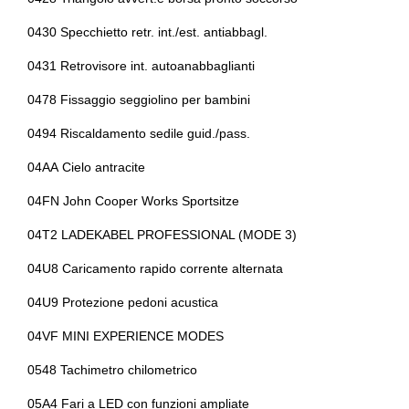
Sensori di parcheggio
Interni in eco-pelle
0430 Specchietto retr. int./est. antiabbagl.
Sensori di pioggia
0431 Retrovisore int. autoanabbaglianti
Interni personalizzazione colori
0478 Fissaggio seggiolino per bambini
Sistema di chiamata d'emergenza
Kit emergenza
0494 Riscaldamento sedile guid./pass.
Sistema di navigazione
Kit riparazione pneumatici / tirefit
04AA Cielo antracite
Sistema di riconoscimento stanchezza guidatore
Maniglie delle portiere integrate nella carrozzeria
04FN John Cooper Works Sportsitze
Specchietti retrovisori elettrici
Mini charging card
04T2 LADEKABEL PROFESSIONAL (MODE 3)
Start & stop
Mini interaction unit
04U8 Caricamento rapido corrente alternata
Tappetini
Pacchetto m
04U9 Protezione pedoni acustica
Usb
Personal esim
04VF MINI EXPERIENCE MODES
Volante in pelle
Personalizzazioni linea e stile
0548 Tachimetro chilometrico
Volante riscaldato
Porta usb
05A4 Fari a LED con funzioni ampliate