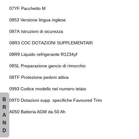
Start & stop
07YF Pacchetto M
Tappetini
0853 Versione lingua inglese
Teleservices
087A Istruzioni di sicurezza
Tergicristalli
08R3 COC DOTAZIONI SUPPLEMENTARI
Volante in pelle
08R9 Liquido refrigerante R1234yf
Volante riscaldabile
08SL Preparazione gancio di rimorchio
Volante sportivo
08TF Protezione pedoni attiva
0993 Codice modello nel numero telaio
B
09T0 Dotazioni supp. specifiche Favoured Trim
R
A050 Batteria AGM da 50 Ah
A
N
D