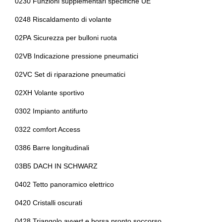
0230 Funzioni supplementari specifiche UE
Interni personalizzazione colori
Caricabatteria
0248 Riscaldamento di volante
Kit emergenza
Cavo ricarica batterie
02PA Sicurezza per bulloni ruota
Kit riparazione pneumatici / tirefit
Cerchi in lega da 18
02VB Indicazione pressione pneumatici
Pacchetto
Climatizzatore automatico a due zone
02VC Set di riparazione pneumatici
Pacchetto sicurezza
Connessione ios - android
02XH Volante sportivo
Personalizzazioni linea e stile
Controllo della stabilità
0302 Impianto antifurto
Portabicchiere
Cornering brake control
0322 comfort Access
Presa 12v aggiuntiva
Fari a led
0386 Barre longitudinali
Radar
Fissaggi isofix
03B5 DACH IN SCHWARZ
Radio dab
Illuminazione abitacolo
0402 Tetto panoramico elettrico
Regolatore di velocità - cruise control
Impianto di navigazione
0420 Cristalli oscurati
Sedili anteriori sportivi
Indicatore pressione pneumatici
0428 Triangolo avvert.e borsa pronto soccorso