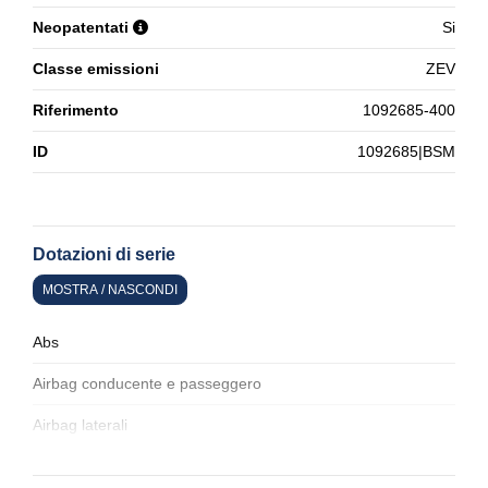
Neopatentati
Si
Classe emissioni
ZEV
Riferimento
1092685-400
ID
1092685|BSM
Dotazioni di serie
MOSTRA / NASCONDI
Abs
Airbag conducente e passeggero
Airbag laterali
Alette parasole