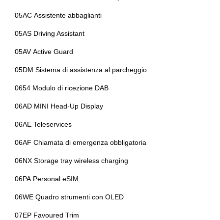
Volante sportivo
Portabicchieri
05AC Assistente abbaglianti
Presa 12v aggiuntiva
05AS Driving Assistant
Radar
05AV Active Guard
Radio digitale dab
05DM Sistema di assistenza al parcheggio
Regolatore di velocità - cruise control
0654 Modulo di ricezione DAB
Sedili sportivi
06AD MINI Head-Up Display
Sensore pioggia
06AE Teleservices
Sensori parcheggio
06AF Chiamata di emergenza obbligatoria
Sicurezza
06NX Storage tray wireless charging
Sistema di chiamata d'emergenza
06PA Personal eSIM
Sistema di riconoscimento stanchezza guidatore
06WE Quadro strumenti con OLED
Specchietti retrovisori elettrici
07EP Favoured Trim