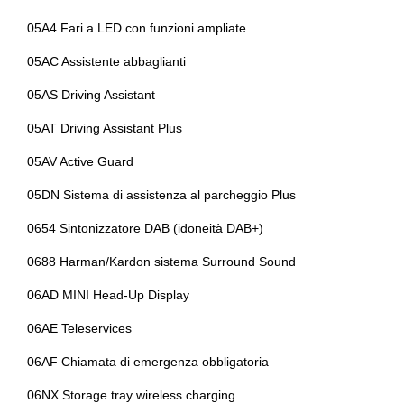
Volante riscaldato
Portellone bagagliaio elettrico
05A4 Fari a LED con funzioni ampliate
Volante sportivo
Presa 12v aggiuntiva
05AC Assistente abbaglianti
Radar
05AS Driving Assistant
Radio digitale dab
05AT Driving Assistant Plus
Regolatore di velocità - cruise control
05AV Active Guard
Sedili sportivi
05DN Sistema di assistenza al parcheggio Plus
Sedili standard
0654 Sintonizzatore DAB (idoneità DAB+)
Sensore pioggia
0688 Harman/Kardon sistema Surround Sound
Sensori parcheggio
06AD MINI Head-Up Display
Sicurezza
06AE Teleservices
Sistema di chiamata d'emergenza
06AF Chiamata di emergenza obbligatoria
Sistema di riconoscimento stanchezza guidatore
06NX Storage tray wireless charging