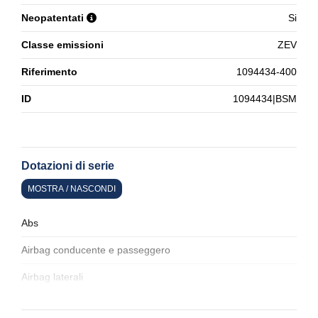
Neopatentati
Si
Classe emissioni
ZEV
Riferimento
1094434-400
ID
1094434|BSM
Dotazioni di serie
MOSTRA / NASCONDI
Abs
Airbag conducente e passeggero
Airbag laterali
Alette parasole