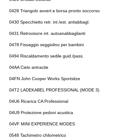
Sensori di parcheggio
Interni in eco-pelle
0428 Triangolo avvert.e borsa pronto soccorso
Sensori di pioggia
0430 Specchietto retr. int./est. antiabbagl.
Interni in tessuto
0431 Retrovisore int. autoanabbaglianti
Sistema di chiamata d'emergenza
Interni personalizzazione colori
0478 Fissaggio seggiolino per bambini
Sistema di navigazione
Kit emergenza
0494 Riscaldamento sedile guid./pass.
Sistema di riconoscimento stanchezza guidatore
Maniglie delle portiere integrate nella carrozzeria
04AA Cielo antracite
Sospensioni
Mini charging card
04FN John Cooper Works Sportsitze
Specchietti retrovisori elettrici
Mini interaction unit
04T2 LADEKABEL PROFESSIONAL (MODE 3)
Start & stop
Personal esim
04U6 Ricarica CA Professional
Tappetini
Personalizzazioni linea e stile
04U9 Protezione pedoni acustica
Usb
Porta usb
04VF MINI EXPERIENCE MODES
Volante in pelle
Portabicchieri
0548 Tachimetro chilometrico