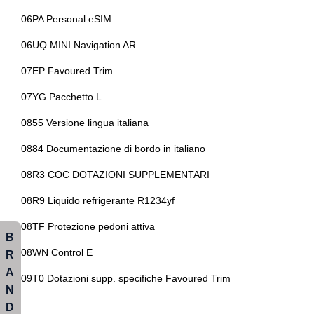
Sospensioni
06PA Personal eSIM
Specchietti retrovisori elettrici
06UQ MINI Navigation AR
Start & stop
07EP Favoured Trim
Tappetini
07YG Pacchetto L
Teleservices
0855 Versione lingua italiana
Tergicristalli
0884 Documentazione di bordo in italiano
Volante in pelle
08R3 COC DOTAZIONI SUPPLEMENTARI
Volante riscaldabile
08R9 Liquido refrigerante R1234yf
Volante sportivo
08TF Protezione pedoni attiva
B
08WN Control E
R
A
09T0 Dotazioni supp. specifiche Favoured Trim
N
D