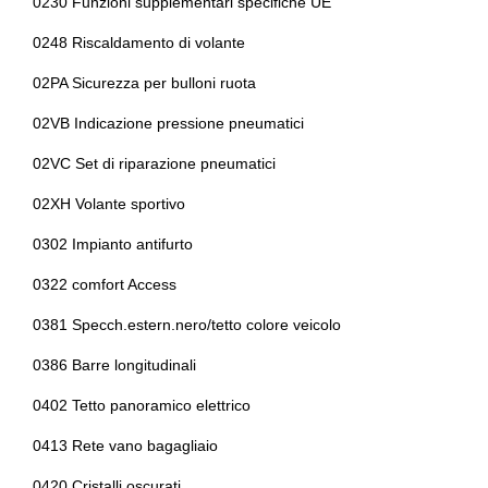
0230 Funzioni supplementari specifiche UE
Interni in eco-pelle
Cavo ricarica batterie
0248 Riscaldamento di volante
Interni in tessuto
Cerchi in lega da 18
02PA Sicurezza per bulloni ruota
Interni personalizzazione colori
Chiave di riserva
02VB Indicazione pressione pneumatici
Kit emergenza
Climatizzatore automatico a due zone
02VC Set di riparazione pneumatici
Pacchetto sicurezza
Connessione ios - android
02XH Volante sportivo
Personalizzazioni linea e stile
Controllo della stabilità
0302 Impianto antifurto
Portabicchiere
Cornering brake control
0322 comfort Access
Presa 12v aggiuntiva
Fari a led
0381 Specch.estern.nero/tetto colore veicolo
Radar
Fissaggi isofix
0386 Barre longitudinali
Radio dab
Illuminazione abitacolo
0402 Tetto panoramico elettrico
Regolatore di velocità - cruise control
Impianto di navigazione
0413 Rete vano bagagliaio
Sedili anteriori sportivi
Indicatore pressione pneumatici
0420 Cristalli oscurati