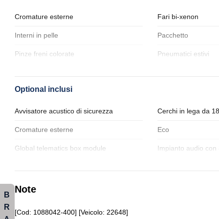
Cromature esterne
Fari bi-xenon
Interni in pelle
Pacchetto
Pinze freni colorate
Pneumatici estivi
Sensori di parcheggio anterori e
Sistema audio
posteriori
Optional inclusi
Spoiler posteriore
Telecamera posteri
Avvisatore acustico di sicurezza
Cerchi in lega da 1
Cromature esterne
Eco
Global telematics box module
Impianto audio con 8
Pacchetto
Personalizzazioni lin
Pneumatici estivi
Portellone bagagliai
Note
B
Retrovisore interno anabbagliante
Sedili anteriori elet
R
[Cod: 1088042-400] [Veicolo: 22648]