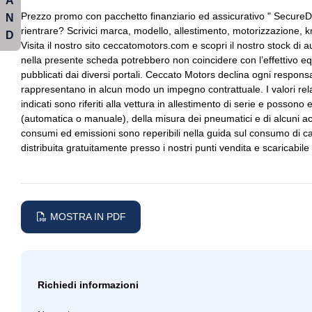
A
Servizio connettività europa
Sovratappeti interni 
Prezzo promo con pacchetto finanziario ed assicurativo " SecureDr
N
rientrare? Scrivici marca, modello, allestimento, motorizzazione, k
Spoiler posteriore
Touchscreen
D
Visita il nostro sito ceccatomotors.com e scopri il nostro stock di 
Volante in pelle
Volante regolabile
nella presente scheda potrebbero non coincidere con l’effettivo eq
pubblicati dai diversi portali. Ceccato Motors declina ogni respons
rappresentano in alcun modo un impegno contrattuale. I valori rela
indicati sono riferiti alla vettura in allestimento di serie e possono
(automatica o manuale), della misura dei pneumatici e di alcuni acc
consumi ed emissioni sono reperibili nella guida sul consumo di ca
distribuita gratuitamente presso i nostri punti vendita e scaricabile
MOSTRA IN PDF
Richiedi informazioni