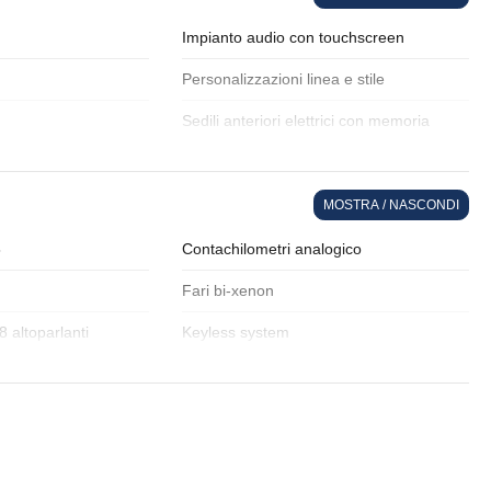
Impianto audio con touchscreen
Personalizzazioni linea e stile
Sedili anteriori elettrici con memoria
Sistema di apertura keyless
MOSTRA / NASCONDI
ore
Volante in pelle
8
Contachilometri analogico
Fari bi-xenon
 altoparlanti
Keyless system
ea e stile
Pinze freni colorate
o elettrico
Private e
trici con memoria
Sensori parcheggio anteriori e posteriori