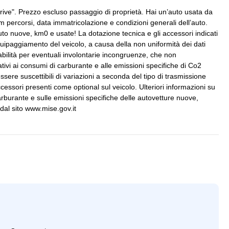
in velluto
Specchietti retrovisori anabbaglianti
ive". Prezzo escluso passaggio di proprietà. Hai un’auto usata da
m percorsi, data immatricolazione e condizioni generali dell’auto.
Vetri ant
auto nuove, km0 e usate! La dotazione tecnica e gli accessori indicati
uipaggiamento del veicolo, a causa della non uniformità dei dati
abilità per eventuali involontarie incongruenze, che non
tivi ai consumi di carburante e alle emissioni specifiche di Co2
 essere suscettibili di variazioni a seconda del tipo di trasmissione
essori presenti come optional sul veicolo. Ulteriori informazioni su
rburante e sulle emissioni specifiche delle autovetture nuove,
 dal sito www.mise.gov.it