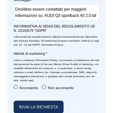
Sistema audio
Interni personalizzazione colori
Sistema di assistenza al mantenimento della corsia
Kit emergenza
Sistema di chiamata d'emergenza
Kit riparazione pneumatici / tirefit
INFORMATIVA AI SENSI DEL REGOLAMENTO UE
N. 2016/679 "GDPR"
Sistema di frenata anti collisione
Pacchetto
I dati personali acquisiti saranno utilizzati esclusivamente per rispondere
Sistema di navigazione
Pacchetto luci interne parzialmente a led
alla richiesta formulata. Gli Interessati possono esercitare i diritti di cui agli
artt. 15 - 23 del GDPR.
Informativa Privacy
.
Sistema di navigazione + touchscreen
Panca posteriore ripiegabile e scorrevole
Attività di marketing
*
Sistema di riconoscimento stanchezza guidatore
Parabrezza con isolamento acustico
Letta e compresa l’
Informativa Privacy
, acconsento al trattamento dei miei
dati personali da parte di Ceccato Motors Srl per finalità di marketing, con
modalità elettroniche e/o cartacee, e, in particolare, a mezzo posta
Specchietti retrovisori elettrici e riscaldabili
Personalizzazioni linea e stile
ordinaria o email, telefono (es. chiamate automatizzate, SMS, sistemi di
messaggistica istantanea), e qualsiasi altro canale informatico (es. siti
Spoiler posteriore
Poggiatesta posteriori regolabili
web, mobile app).
Acconsento
Non acconsento
Start & stop
Portellone bagagliaio elettrico
Strumentazione digitale con display
Retrovisore interno anabbagliante
Tappetini
Riconoscimento segnali stradali