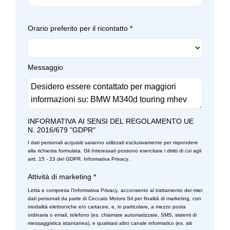
Sistema di riconoscimento stanchezza guidatore
Protezione antiurto laterale integrata
Specchietti retrovisori elettrici
Radio digitale dab
Orario preferito per il ricontatto
*
Start & stop
Regolatore di velocità - cruise control
Strumentazione digitale con display
Regolazione manuale del piantone sterzo in altezza e
Messaggio
profondità
Tappetini
Rete divisoria
Vetri oscurati
Retrovisore interno auto-anabbagliante
Volante multifunzionale
INFORMATIVA AI SENSI DEL REGOLAMENTO UE
N. 2016/679 "GDPR"
Sedili abbattibili
Volante sportivo
I dati personali acquisiti saranno utilizzati esclusivamente per rispondere
Sedili sportivi
alla richiesta formulata. Gli Interessati possono esercitare i diritti di cui agli
artt. 15 - 23 del GDPR.
Informativa Privacy
.
Selettore cambio toggle
Attività di marketing
*
Selettore stile di guida
Letta e compresa l’
Informativa Privacy
, acconsento al trattamento dei miei
dati personali da parte di Ceccato Motors Srl per finalità di marketing, con
modalità elettroniche e/o cartacee, e, in particolare, a mezzo posta
Sensore pioggia
ordinaria o email, telefono (es. chiamate automatizzate, SMS, sistemi di
messaggistica istantanea), e qualsiasi altro canale informatico (es. siti
Sensori parcheggio anteriori e posteriori