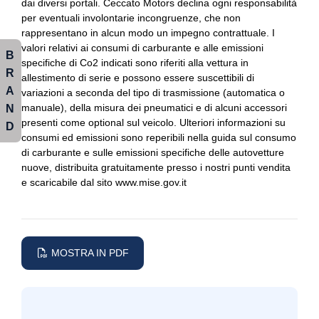
dai diversi portali. Ceccato Motors declina ogni responsabilità
per eventuali involontarie incongruenze, che non
Maniglie esterne in tinta
Fari automatici
rappresentano in alcun modo un impegno contrattuale. I
Pacchetto
valori relativi ai consumi di carburante e alle emissioni
Fari posteriori a led
B
specifiche di Co2 indicati sono riferiti alla vettura in
R
Paraurti in tinta
Fissaggi isofix
allestimento di serie e possono essere suscettibili di
A
variazioni a seconda del tipo di trasmissione (automatica o
Personalizzazione colori esterni
Freno di stazionamento elettrico
N
manuale), della misura dei pneumatici e di alcuni accessori
presenti come optional sul veicolo. Ulteriori informazioni su
D
Personalizzazioni linea e stile
Illuminazione abitacolo
consumi ed emissioni sono reperibili nella guida sul consumo
di carburante e sulle emissioni specifiche delle autovetture
Portabicchiere
Impianto audio
nuove, distribuita gratuitamente presso i nostri punti vendita
e scaricabile dal sito www.mise.gov.it
Presa 12v aggiuntiva
Impianto audio con touchscreen
Radio dab
Impianto frenante sportivo m
Regolatore di velocità - cruise control
Indicatore pressione pneumatici
MOSTRA IN PDF
Rete divisoria
Indicatori di direzione integrati negli specchietti retrovisori
Retrovisore interno auto-anabbagliante
Interni in alcantara e tessuto
Sedile riscaldato lato guidatore