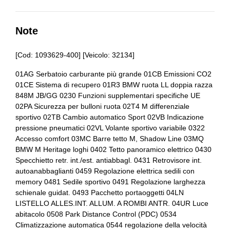
Assistente al parcheggio
Airbag frontali
Attacchi isofix per seggiolini
Airbag laterali
Note
Badge esterno identificativo
Alette parasole
[Cod: 1093629-400] [Veicolo: 32134]
Bagagliaio apribile elettricamente
Alzacristalli elettrici
01AG Serbatoio carburante più grande 01CB Emissioni CO2
Barre portabagagli
01CE Sistema di recupero 01R3 BMW ruota LL doppia razza
Assetto sportivo
848M JB/GG 0230 Funzioni supplementari specifiche UE
Bulloni antifurto
Assistente alla frenata
02PA Sicurezza per bulloni ruota 02T4 M differenziale
sportivo 02TB Cambio automatico Sport 02VB Indicazione
Cassetto portaoggetti
Badge esterno identificativo
pressione pneumatici 02VL Volante sportivo variabile 0322
Accesso comfort 03MC Barre tetto M, Shadow Line 03MQ
Cerchi in lega
Barre sul tetto
BMW M Heritage loghi 0402 Tetto panoramico elettrico 0430
Specchietto retr. int./est. antiabbagl. 0431 Retrovisore int.
Chiavi e telecomandi
Bmw connected drive services
autoanabbaglianti 0459 Regolazione elettrica sedili con
memory 0481 Sedile sportivo 0491 Regolazione larghezza
Cinture di sicurezza
Bmw teleservices
schienale guidat. 0493 Pacchetto portaoggetti 04LN
Console centrale multifunzione
Bulloni antifurto
LISTELLO ALLES.INT. ALLUM. A ROMBI ANTR. 04UR Luce
abitacolo 0508 Park Distance Control (PDC) 0534
Console centrale multifunzione
Cambio automatico a 8 marce
Climatizzazione automatica 0544 regolazione della velocità