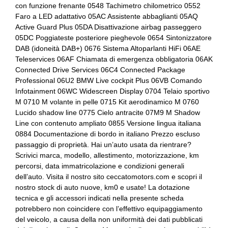
con funzione frenante 0548 Tachimetro chilometrico 0552
Differenziale
Cassetto portaoggetti
Faro a LED adattativo 05AC Assistente abbaglianti 05AQ
Active Guard Plus 05DA Disattivazione airbag passeggero
Doppio scarico
Cerchi in lega da 18
05DC Poggiateste posteriore pieghevole 0654 Sintonizzatore
DAB (idoneità DAB+) 0676 Sistema Altoparlanti HiFi 06AE
Fari a led
Chiavi e telecomandi
Teleservices 06AF Chiamata di emergenza obbligatoria 06AK
Fari con accensione automatica
Cinture di sicurezza
Connected Drive Services 06C4 Connected Package
Professional 06U2 BMW Live cockpit Plus 06VB Comando
Fari posteriori a led
Climatizzatore automatico a tre zone
Infotainment 06WC Widescreen Display 0704 Telaio sportivo
M 0710 M volante in pelle 0715 Kit aerodinamico M 0760
Freni sportivi
Comandi al volante
Lucido shadow line 0775 Cielo antracite 07M9 M Shadow
Line con contenuto ampliato 0855 Versione lingua italiana
Freno di stazionamento elettrico
Console centrale multifunzione
0884 Documentazione di bordo in italiano Prezzo escluso
passaggio di proprietà. Hai un’auto usata da rientrare?
Illuminazione abitacolo
Controllo della stabilità
Scrivici marca, modello, allestimento, motorizzazione, km
Impianto audio con touchscreen
Cornering brake control
percorsi, data immatricolazione e condizioni generali
dell’auto. Visita il nostro sito ceccatomotors.com e scopri il
Inserti in acciaio esterni
Differenziale
nostro stock di auto nuove, km0 e usate! La dotazione
tecnica e gli accessori indicati nella presente scheda
Interni personalizzazione colori
Doppio scarico
potrebbero non coincidere con l’effettivo equipaggiamento
del veicolo, a causa della non uniformità dei dati pubblicati
Kit riparazione pneumatici / tirefit
Fari a led