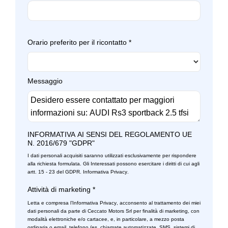
Selettore stile di guida
Servosterzo
Sicurezza
Orario preferito per il ricontatto
*
Sistema di assistenza al mantenimento della corsia
Sistema di chiamata d'emergenza
Messaggio
Sistema di frenata anti collisione
Sospensioni sportive
INFORMATIVA AI SENSI DEL REGOLAMENTO UE
Specchietti retrovisori colorati
N. 2016/679 "GDPR"
Specchietti retrovisori elettrici - riscaldabili
I dati personali acquisiti saranno utilizzati esclusivamente per rispondere
alla richiesta formulata. Gli Interessati possono esercitare i diritti di cui agli
artt. 15 - 23 del GDPR.
Informativa Privacy
.
Specchietto interno schermabile automaticamente, senza
cornice
Attività di marketing
*
Letta e compresa l’
Informativa Privacy
, acconsento al trattamento dei miei
Spoiler posteriore
dati personali da parte di Ceccato Motors Srl per finalità di marketing, con
modalità elettroniche e/o cartacee, e, in particolare, a mezzo posta
Start & stop
ordinaria o email, telefono (es. chiamate automatizzate, SMS, sistemi di