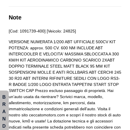
Chiavi e telecomandi
Airbag per la testa
Cielo
Antifurto
Note
Fari a led
Assistente al parcheggio
[Cod: 1091739-400] [Veicolo: 24825]
Fari con accensione automatica + sensore pioggia
Bluetooth
VERSIONE NUMERATA 1/200 ABT UFFICIALE 500CV KIT
Freni a disco
POTENZA: approx. 500 CV. 600 NM INCLUDE ABT
Bracciolo anteriore
INTERCOOLER E VELOCITA' MASSIMA SBLOCCATA A 300
Freno di stazionamento elettrico
Bulloni antifurto
KM/H KIT AERODINAMICO CARBONIO SCARICO 2XABT
DOPPIO TERMINALE STEEL MATT BLACK 95 MM KIT
Impianto audio con touchscreen
Cerchi in lega da 19
SOSPENSIONI MOLLE E ANTI ROLLBARS ABT CERCHI 245
30 R20 ABT INTERNI RIFINITURE SEDILI CON LOGO RS3-
Indicatore cambio marcia
Chiavi e telecomandi
R BADGE 1/200 LOGO ENTRATA TAPPETINI START STOP
SWITCH CAP Prezzo escluso passaggio di proprietà. Hai
Interni in tessuto
Cielo
B
un’auto usata da rientrare? Scrivici marca, modello,
allestimento, motorizzazione, km percorsi, data
Kit emergenza
Climatizzatore automatico a due zone
R
immatricolazione e condizioni generali dell’auto. Visita il
A
Kit riparazione pneumatici / tirefit
Fari a led
nostro sito ceccatomotors.com e scopri il nostro stock di auto
N
nuove, km0 e usate! La dotazione tecnica e gli accessori
Pacchetto
Fari automatici e sensore pioggia
D
indicati nella presente scheda potrebbero non coincidere con