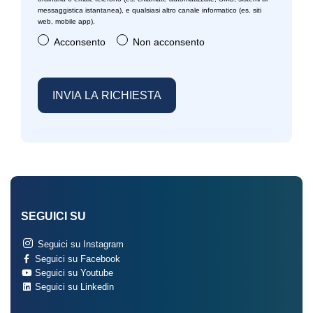
messaggistica istantanea), e qualsiasi altro canale informatico (es. siti
Strumentazione digitale con display
web, mobile app).
Acconsento
Non acconsento
Supporto lombare
Volante in pelle
SEGUICI SU
Seguici su Instagram
Seguici su Facebook
Seguici su Youtube
Seguici su Linkedin