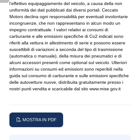
l’effettivo equipaggiamento del veicolo, a causa della non
Pacchetto sicurezza
Freni a disco
uniformità dei dati pubblicati dai diversi portali. Ceccato
Motors declina ogni responsabilità per eventuali involontarie
Personalizzazione colori esterni
Freno di stazionamento elettrico
incongruenze, che non rappresentano in alcun modo un
impegno contrattuale. I valori relativi ai consumi di
Personalizzazioni linea e stile
I
carburante e alle emissioni specifiche di Co2 indicati sono
Poggiatesta posteriori regolabili
Impianto audio
riferiti alla vettura in allestimento di serie e possono essere
suscettibili di variazioni a seconda del tipo di trasmissione
Predisposizioni
Impianto audio con 10 altoparlanti
(automatica o manuale), della misura dei pneumatici e di
alcuni accessori presenti come optional sul veicolo. Ulteriori
Regolatore di velocità - cruise control
Impianto audio con touchscreen
informazioni su consumi ed emissioni sono reperibili nella
guida sul consumo di carburante e sulle emissioni specifiche
Sedili abbattibili
Impianto di navigazione con touchscreen
delle autovetture nuove, distribuita gratuitamente presso i
nostri punti vendita e scaricabile dal sito www.mise.gov.it
Sedili anteriori sportivi
Impianto di scarico
Sedili regolabili elettricamente
Indicatore pressione pneumatici
Selettore stile di guida
Interni in tessuto
MOSTRA IN PDF
Servosterzo
Kit emergenza
Sistema audio
Kit riparazione pneumatici / tirefit