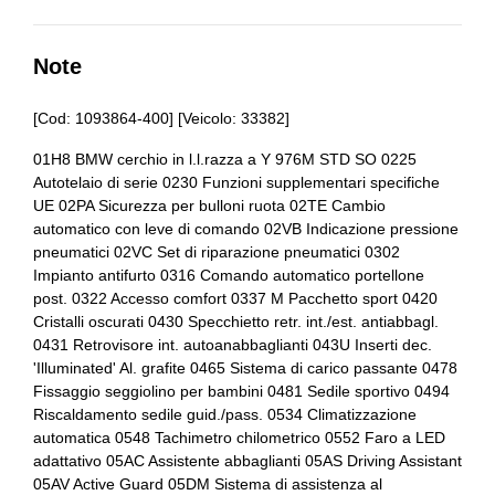
Bracciolo anteriore
Alette parasole
Cambio automatico
Alzacristalli elettrici
Note
Cerchi in lega
Antifurto
[Cod: 1093864-400] [Veicolo: 33382]
Chiavi e telecomandi
Assistente al parcheggio
01H8 BMW cerchio in l.l.razza a Y 976M STD SO 0225
Console centrale multifunzione
Autotelaio di serie 0230 Funzioni supplementari specifiche
Assistente alla frenata
UE 02PA Sicurezza per bulloni ruota 02TE Cambio
Controllo della trazione
Badge esterno identificativo
automatico con leve di comando 02VB Indicazione pressione
pneumatici 02VC Set di riparazione pneumatici 0302
Differenziale autobloccante elettronico
Bracciolo anteriore
Impianto antifurto 0316 Comando automatico portellone
post. 0322 Accesso comfort 0337 M Pacchetto sport 0420
Fari a led
Cambio automatico
Cristalli oscurati 0430 Specchietto retr. int./est. antiabbagl.
0431 Retrovisore int. autoanabbaglianti 043U Inserti dec.
Fari con accensione automatica + sensore pioggia
Cerchi in lega da 18
'Illuminated' Al. grafite 0465 Sistema di carico passante 0478
Fissaggio seggiolino per bambini 0481 Sedile sportivo 0494
Freno di stazionamento elettrico
Chiavi e telecomandi
Riscaldamento sedile guid./pass. 0534 Climatizzazione
Illuminazione ambientale
Climatizzatore
automatica 0548 Tachimetro chilometrico 0552 Faro a LED
adattativo 05AC Assistente abbaglianti 05AS Driving Assistant
Illuminazione bagagliaio
Controllo della stabilità
05AV Active Guard 05DM Sistema di assistenza al