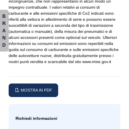
incongruenze, che non rappresentano in alcun modo un
impegno contrattuale. I valori relativi ai consumi di
Regolatore di velocità - cruise control
Interni in alcantara e pelle
carburante e alle emissioni specifiche di Co2 indicati sono
B
Sedile riscaldato lato guidatore
riferiti alla vettura in allestimento di serie e possono essere
Interni personalizzazione colori
R
suscettibili di variazioni a seconda del tipo di trasmissione
Sedili anteriori regolabili
A
Luci di emergenza
(automatica o manuale), della misura dei pneumatici e di
alcuni accessori presenti come optional sul veicolo. Ulteriori
N
Sedili anteriori sportivi
Mobility kit
informazioni su consumi ed emissioni sono reperibili nella
D
guida sul consumo di carburante e sulle emissioni specifiche
Selettore stile di guida
Personal esim
delle autovetture nuove, distribuita gratuitamente presso i
nostri punti vendita e scaricabile dal sito www.mise.gov.it
Servosterzo
Personalizzazione colori esterni
Sistema audio
Personalizzazioni linea e stile
Sistema di chiamata d'emergenza
Porta usb
MOSTRA IN PDF
Sistema di frenata anti collisione
Portabicchieri
Sistema di riconoscimento stanchezza guidatore
Presa 12v aggiuntiva
Sospensioni regolabili
Radar
Richiedi informazioni
Specchietti retrovisori colorati