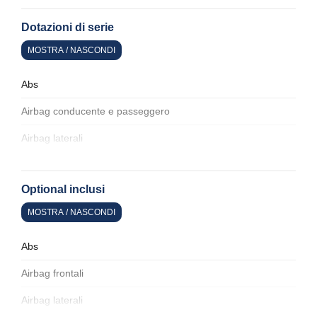
Dotazioni di serie
MOSTRA / NASCONDI
Abs
Airbag conducente e passeggero
Airbag laterali
Alette parasole
Optional inclusi
Alzacristalli elettrici
MOSTRA / NASCONDI
Antifurto
Assistente al parcheggio
Abs
Attacchi isofix per seggiolini
Airbag frontali
Badge esterno identificativo
Airbag laterali