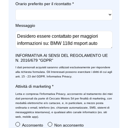
Specchietti retrovisori colorati
Orario preferito per il ricontatto
*
Specchietti retrovisori elettrici - riscaldabili
Start & stop
Messaggio
Strumentazione digitale con display
Tappetini
INFORMATIVA AI SENSI DEL REGOLAMENTO UE
Teleservice
N. 2016/679 "GDPR"
Touchscreen
I dati personali acquisiti saranno utilizzati esclusivamente per rispondere
alla richiesta formulata. Gli Interessati possono esercitare i diritti di cui agli
artt. 15 - 23 del GDPR.
Informativa Privacy
.
Volante
Attività di marketing
*
Volante in pelle veganza multifuzione
Letta e compresa l’
Informativa Privacy
, acconsento al trattamento dei miei
dati personali da parte di Ceccato Motors Srl per finalità di marketing, con
Welcome light
modalità elettroniche e/o cartacee, e, in particolare, a mezzo posta
ordinaria o email, telefono (es. chiamate automatizzate, SMS, sistemi di
messaggistica istantanea), e qualsiasi altro canale informatico (es. siti
web, mobile app).
Acconsento
Non acconsento