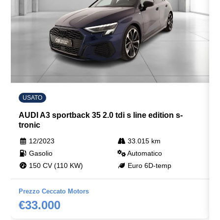
USATO
AUDI A3 sportback 35 2.0 tdi s line edition s-
tronic
12/2023
33.015 km
Gasolio
Automatico
150 CV (110 KW)
Euro 6D-temp
Prezzo Ceccato Motors
€33.000