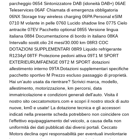
parcheggio 0654 Sintonizzatore DAB (idoneità DAB+) 06AE
Indicatore cambio marcia
Controllo della trazione
Teleservices 06AF Chiamata di emergenza obbligatoria
06NX Storage tray wireless charging 06PA Personal eSIM
Interni personalizzazione colori
Cornering brake control
0710 M volante in pelle 0760 Lucido shadow line 0775 Cielo
antracite 07EV Pacchetto optional 0855 Versione lingua
Kit riparazione pneumatici / tirefit
Differenziale autobloccante elettronico
italiana 0884 Documentazione di bordo in italiano 08KA
Luci di emergenza
Fari a led
Intervallo sostit.olio 24 mesi/30.000 km 08R3 COC
DOTAZIONI SUPPLEMENTARI 08R9 Liquido refrigerante
Pacchetto sicurezza
Fari automatici e sensore pioggia
R1234yf 08TF Protezione pedoni attiva 09T1 M SPORT
EXTERIEURUMFAENGE 09T2 M SPORT dotazioni
Personalizzazione colori esterni
Fissaggi isofix
allestimento interno 09TA Dotazioni supplementari specifiche
pacchetto sportivo M Prezzo escluso passaggio di proprietà.
Personalizzazioni linea e stile
Freno di stazionamento elettrico
Hai un’auto usata da rientrare? Scrivici marca, modello,
allestimento, motorizzazione, km percorsi, data
Portabicchiere
Illuminazione ambientale
immatricolazione e condizioni generali dell’auto. Visita il
Presa 12v aggiuntiva
Illuminazione bagagliaio
nostro sito ceccatomotors.com e scopri il nostro stock di auto
nuove, km0 e usate! La dotazione tecnica e gli accessori
Protezione motore
Impianto audio con 6 altoparlanti
indicati nella presente scheda potrebbero non coincidere con
l’effettivo equipaggiamento del veicolo, a causa della non
Radar
Impianto di scarico
uniformità dei dati pubblicati dai diversi portali. Ceccato
Motors declina ogni responsabilità per eventuali involontarie
Radio dab
Indicatore pressione pneumatici