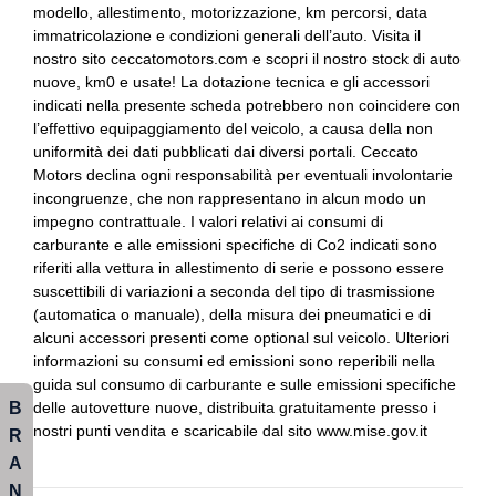
modello, allestimento, motorizzazione, km percorsi, data
Fari posteriori a led
Bulloni antifurto
immatricolazione e condizioni generali dell’auto. Visita il
nostro sito ceccatomotors.com e scopri il nostro stock di auto
Freno di stazionamento elettrico
Cambio automatico a 7 marce
nuove, km0 e usate! La dotazione tecnica e gli accessori
indicati nella presente scheda potrebbero non coincidere con
Gancio traino
Cerchi in lega da 18
l’effettivo equipaggiamento del veicolo, a causa della non
Garanzie
Chiavi e telecomandi
uniformità dei dati pubblicati dai diversi portali. Ceccato
Motors declina ogni responsabilità per eventuali involontarie
Illuminazione abitacolo
Cinture di sicurezza
incongruenze, che non rappresentano in alcun modo un
impegno contrattuale. I valori relativi ai consumi di
Impianto audio con touchscreen
Climatizzatore automatico a due zone
carburante e alle emissioni specifiche di Co2 indicati sono
riferiti alla vettura in allestimento di serie e possono essere
Indicatore cambio marcia
Comandi al volante
suscettibili di variazioni a seconda del tipo di trasmissione
(automatica o manuale), della misura dei pneumatici e di
Inserti in acciaio esterni
Controllo della stabilità
alcuni accessori presenti come optional sul veicolo. Ulteriori
Interni in pelle
Cornering brake control
informazioni su consumi ed emissioni sono reperibili nella
guida sul consumo di carburante e sulle emissioni specifiche
Interni personalizzazione colori
Differenziale autobloccante elettronico
B
delle autovetture nuove, distribuita gratuitamente presso i
nostri punti vendita e scaricabile dal sito www.mise.gov.it
R
Pacchetto
Driving assistant plus preparation
A
Paraurti in tinta
Ess / emergency stop signal
N