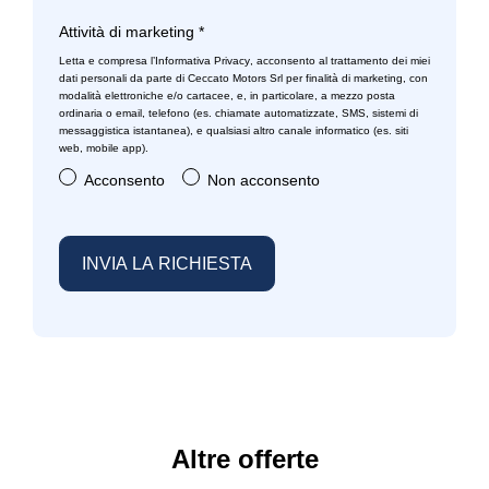
Strumentazione digitale con display
Radar
Attività di marketing
*
Tappetini
Letta e compresa l’
Informativa Privacy
, acconsento al trattamento dei miei
Radio digitale dab
dati personali da parte di Ceccato Motors Srl per finalità di marketing, con
Volante in pelle
modalità elettroniche e/o cartacee, e, in particolare, a mezzo posta
Regolatore di velocità - cruise control
ordinaria o email, telefono (es. chiamate automatizzate, SMS, sistemi di
Volante multifunzionale
messaggistica istantanea), e qualsiasi altro canale informatico (es. siti
web, mobile app).
Retrovisore interno anabbagliante
Volante regolabile
Acconsento
Non acconsento
Sedile guidatore elettrico
Sedili anteriori regolabili
Sedili posteriori regolabili
Selettore stile di guida
Servosterzo
Sistema di chiamata d'emergenza
Sistema di frenata anti collisione
Altre offerte
Sistema di ricarica wireless per smartphone