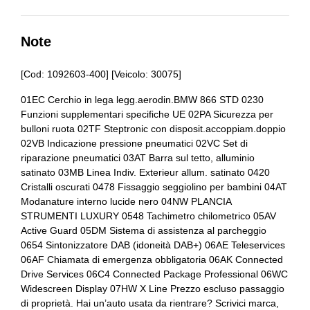
Barre portabagagli
Alette parasole
Bracciolo anteriore
Alzacristalli elettrici
Note
Bulloni antifurto
Antifurto
[Cod: 1092603-400] [Veicolo: 30075]
Cerchi in lega
Assistente al parcheggio
01EC Cerchio in lega legg.aerodin.BMW 866 STD 0230
Chiavi e telecomandi
Funzioni supplementari specifiche UE 02PA Sicurezza per
Assistente alla frenata
bulloni ruota 02TF Steptronic con disposit.accoppiam.doppio
Cinture di sicurezza
Attacchi i
02VB Indicazione pressione pneumatici 02VC Set di
riparazione pneumatici 03AT Barra sul tetto, alluminio
Console centrale multifunzione
Badge esterno identificativo
satinato 03MB Linea Indiv. Exterieur allum. satinato 0420
Cristalli oscurati 0478 Fissaggio seggiolino per bambini 04AT
Differenziale autobloccante elettronico
Barre sul tetto
Modanature interno lucide nero 04NW PLANCIA
STRUMENTI LUXURY 0548 Tachimetro chilometrico 05AV
Ess / emergency stop signal
Bmw connected drive services
Active Guard 05DM Sistema di assistenza al parcheggio
0654 Sintonizzatore DAB (idoneità DAB+) 06AE Teleservices
Fari a led
Bmw idrive
06AF Chiamata di emergenza obbligatoria 06AK Connected
Fari con accensione automatica
Bmw teleservice
Drive Services 06C4 Connected Package Professional 06WC
Widescreen Display 07HW X Line Prezzo escluso passaggio
Fari con accensione automatica + sensore pioggia
Bracciolo anteriore
di proprietà. Hai un’auto usata da rientrare? Scrivici marca,