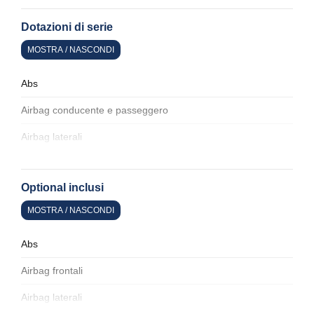
Dotazioni di serie
MOSTRA / NASCONDI
Abs
Airbag conducente e passeggero
Airbag laterali
Alette parasole
Optional inclusi
Alzacristalli elettrici
MOSTRA / NASCONDI
Antifurto
Assistente al parcheggio
Abs
Badge esterno identificativo
Airbag frontali
Bagagliaio apribile elettricamente
Airbag laterali