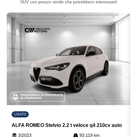
SUV con prezzo simile che potrebbero interessarti
Sistema di riconoscimento stanchezza guidatore
Sospensioni regolabili
Speaker stereo con 6 altoparlanti
Specchietti retrovisori anabbaglianti
Specchietti retrovisori colorati
Specchietti retrovisori elettrici - riscaldabili
Start & stop
Strumentazione digitale con display
Tappetini
USATO
Tergicristalli
ALFA ROMEO Stelvio 2.2 t veloce q4 210cv auto
Volante in pelle
3/2023
93.119 km