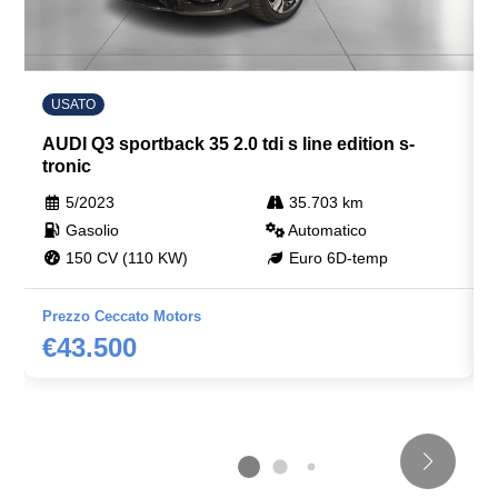
Recupero energia in frenata
Regolatore di velocità - cruise control
Regolazione manuale del piantone sterzo in altezza e
USATO
profondità
AUDI Q3 sportback 35 2.0 tdi s line edition s-
Rete divisoria
tronic
Retrovisore interno auto-anabbagliante
5/2023
35.703 km
Gasolio
Automatico
Sedili abbattibili
150 CV (110 KW)
Euro 6D-temp
Sedili sportivi
Prezzo Ceccato Motors
Selettore stile di guida
€43.500
Sensori di collisione attivi
Servosterzo
Sicurezza
Sistema di chiamata d'emergenza