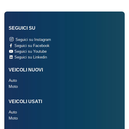
Sistema di monitoraggio per manutenzione
Sistema di protezione urto pedoni
SEGUICI SU
Sistema di riconoscimento stanchezza guidatore
Seguici su Instagram
Speaker stereo con 6 altoparlanti
Seguici su Facebook
Seguici su Youtube
Specchietti retrovisori anabbaglianti
Seguici su Linkedin
Specchietti retrovisori elettrici - riscaldabili
VEICOLI NUOVI
Specchietti retrovisori in tinta
Auto
Moto
Start & stop
Strumentazione digitale con display
VEICOLI USATI
Tappetini
Auto
Moto
Tergicristalli