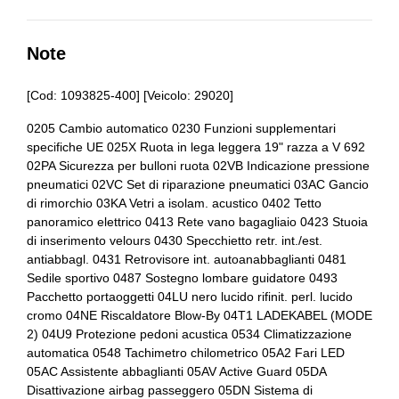
Barre portabagagli
Airbag guida
Batteria
Airbag laterali
Note
Bracciolo anteriore
Antifurto immobilizer
[Cod: 1093825-400] [Veicolo: 29020]
Bracciolo posteriore
Assistente al parcheggio
0205 Cambio automatico 0230 Funzioni supplementari
Bulloni antifurto
specifiche UE 025X Ruota in lega leggera 19" razza a V 692
Assistente alla frenata
02PA Sicurezza per bulloni ruota 02VB Indicazione pressione
Cambio al volante
Badge esterno identificativo
pneumatici 02VC Set di riparazione pneumatici 03AC Gancio
di rimorchio 03KA Vetri a isolam. acustico 0402 Tetto
Cavo ricarica batterie
Barre sul tetto
panoramico elettrico 0413 Rete vano bagagliaio 0423 Stuoia
di inserimento velours 0430 Specchietto retr. int./est.
Cerchi in lega
Batteria
antiabbagl. 0431 Retrovisore int. autoanabbaglianti 0481
Sedile sportivo 0487 Sostegno lombare guidatore 0493
Chiavi e telecomandi
Battitacco anteriore
Pacchetto portaoggetti 04LU nero lucido rifinit. perl. lucido
cromo 04NE Riscaldatore Blow-By 04T1 LADEKABEL (MODE
Chiusura centralizzata
Bmw connected drive services
2) 04U9 Protezione pedoni acustica 0534 Climatizzazione
Cinture di sicurezza
Bmw teleservices
automatica 0548 Tachimetro chilometrico 05A2 Fari LED
05AC Assistente abbaglianti 05AV Active Guard 05DA
Computer di bordo
Bmw xdrive status
Disattivazione airbag passeggero 05DN Sistema di