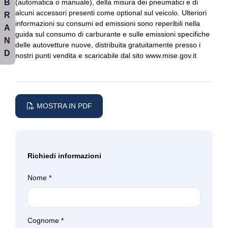
B
(automatica o manuale), della misura dei pneumatici e di
alcuni accessori presenti come optional sul veicolo. Ulteriori
R
Illuminazione abitacolo
Console centrale multifunzione
informazioni su consumi ed emissioni sono reperibili nella
A
Indicatore cambio marcia
guida sul consumo di carburante e sulle emissioni specifiche
Controllo della stabilità
N
delle autovetture nuove, distribuita gratuitamente presso i
D
Indicatore usura freni
Controllo della trazione
nostri punti vendita e scaricabile dal sito www.mise.gov.it
Inserti in acciaio esterni
Cornering brake control
Inserti in acciaio esterni
Cristalli atermici
MOSTRA IN PDF
Interni in pelle
Display multifunzione
Interni personalizzazione colori
Edrive services
Kit emergenza
Fari a led
Richiedi informazioni
Limitatore di velocità
Fari autoadattivi
Nome
*
Maniglie esterne in tinta
Fari automatici
Pacchetto
Fari automatici e sensore pioggia
Cognome
*
Pacchetto sicurezza