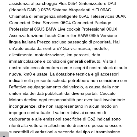
assistenza al parcheggio Plus 0654 Sintonizzatore DAB
Console centrale multifunzione
Bracciolo anteriore
(idoneità DAB+) 0676 Sistema Altoparlanti HiFi 06AC
Chiamata di emergenza intelligente 06AE Teleservices 06AK
Console centrale multifunzione
Bracciolo posteriore
Connected Drive Services 06C4 Connected Package
Professional 06U3 BMW Live cockpit Professional 06UX
Controllo della trazione
Bulloni antifurto
Assenza funzione Touch Controller BMW 0855 Versione
Cristalli atermici
Cambio al volante
lingua italiana Prezzo escluso passaggio di proprietà. Hai
un’auto usata da rientrare? Scrivici marca, modello,
Display multifunzione
Cambio automatico a 8 marce
allestimento, motorizzazione, km percorsi, data
immatricolazione e condizioni generali dell’auto. Visita il
Fari a led
Cavo ricarica batterie
nostro sito ceccatomotors.com e scopri il nostro stock di auto
nuove, km0 e usate! La dotazione tecnica e gli accessori
Fari autoadattivi
Cerchi in lega da 19
indicati nella presente scheda potrebbero non coincidere con
l’effettivo equipaggiamento del veicolo, a causa della non
Fari con accensione automatica
Chiavi e telecomandi
uniformità dei dati pubblicati dai diversi portali. Ceccato
Fari con accensione automatica + sensore pioggia
Chiusura centralizzata
Motors declina ogni responsabilità per eventuali involontarie
incongruenze, che non rappresentano in alcun modo un
Fari posteriori a led
Cinture di sicurezza
impegno contrattuale. I valori relativi ai consumi di
carburante e alle emissioni specifiche di Co2 indicati sono
Freni a disco autoventilanti
Climatizzatore automatico a tre zone
riferiti alla vettura in allestimento di serie e possono essere
suscettibili di variazioni a seconda del tipo di trasmissione
Freno di stazionamento elettrico
Computer di bordo