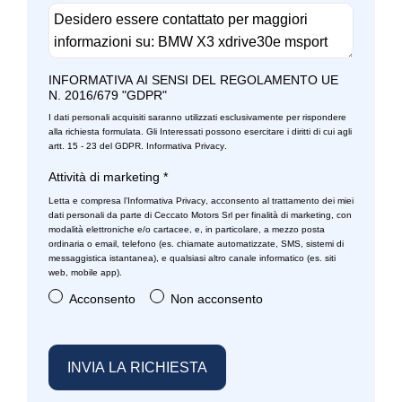
Selettore stile di guida
Indicatori di direzione integrati negli specchietti retrovisori
Sensori di pioggia
Interni in pelle
Servosterzo
INFORMATIVA AI SENSI DEL REGOLAMENTO UE
Interni personalizzazione colori
N. 2016/679 "GDPR"
Sistema audio
I dati personali acquisiti saranno utilizzati esclusivamente per rispondere
Keyless system
alla richiesta formulata. Gli Interessati possono esercitare i diritti di cui agli
Sistema di apertura keyless
artt. 15 - 23 del GDPR.
Informativa Privacy
.
Kit attrezzi
Sistema di chiamata d'emergenza
Attività di marketing
*
Kit emergenza
Letta e compresa l’
Informativa Privacy
, acconsento al trattamento dei miei
Sistema di protezione urto pedoni
dati personali da parte di Ceccato Motors Srl per finalità di marketing, con
Limitatore di velocità
modalità elettroniche e/o cartacee, e, in particolare, a mezzo posta
Sistema di riconoscimento stanchezza guidatore
ordinaria o email, telefono (es. chiamate automatizzate, SMS, sistemi di
messaggistica istantanea), e qualsiasi altro canale informatico (es. siti
Luci freno dinamiche
web, mobile app).
Specchietti retrovisori elettrici e riscaldabili
Maniglie esterne in tinta
Acconsento
Non acconsento
Spoiler
Mild hybrid
Start & stop
Pacchetto
Strumentazione digitale con display
Perormance control