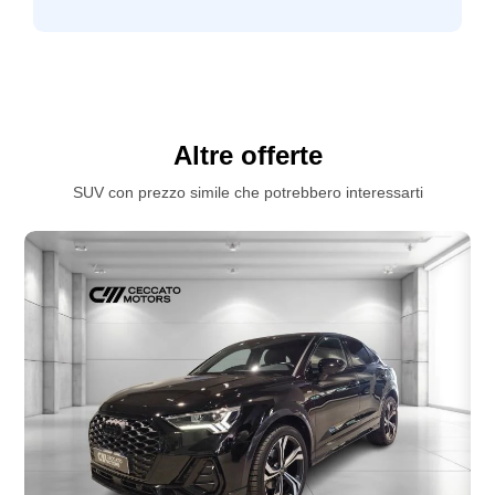
Tappetini
Personalizzazione colori esterni
Trazione integrale
Personalizzazioni linea e stile
Usb
Poggiatesta regolabili
Volante sportivo
Altre offerte
Porta usb
SUV con prezzo simile che potrebbero interessarti
Portaoggetti aggiuntivi
Portellone bagagliaio elettrico
Prese d'aria
Profili guidatore configurabili e memorizzabili
Protezione laterale contro urti integrata
Radio digitale dab
Radiocomando m con chiusura blu