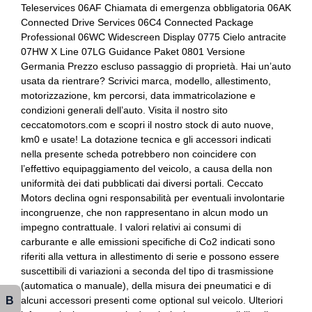
Teleservices 06AF Chiamata di emergenza obbligatoria 06AK
Freno di stazionamento elettrico
Cambio automatico a 7 marce
Connected Drive Services 06C4 Connected Package
Professional 06WC Widescreen Display 0775 Cielo antracite
Garanzie
Cerchi in lega da 18
07HW X Line 07LG Guidance Paket 0801 Versione
Germania Prezzo escluso passaggio di proprietà. Hai un’auto
Illuminazione abitacolo
Chiavi e telecomandi
usata da rientrare? Scrivici marca, modello, allestimento,
Indicatore cambio marcia
Cinture di sicurezza
motorizzazione, km percorsi, data immatricolazione e
condizioni generali dell’auto. Visita il nostro sito
Inserti in acciaio esterni
Climatizzatore automatico a due zone
ceccatomotors.com e scopri il nostro stock di auto nuove,
km0 e usate! La dotazione tecnica e gli accessori indicati
Interni in pelle
Comandi al volante
nella presente scheda potrebbero non coincidere con
l’effettivo equipaggiamento del veicolo, a causa della non
Pacchetto sicurezza
Controllo della stabilità
uniformità dei dati pubblicati dai diversi portali. Ceccato
Motors declina ogni responsabilità per eventuali involontarie
Paraurti in tinta
Cornering brake control
incongruenze, che non rappresentano in alcun modo un
Personalizzazioni linea e stile
Differenziale autobloccante elettronico
impegno contrattuale. I valori relativi ai consumi di
carburante e alle emissioni specifiche di Co2 indicati sono
Portaoggetti aggiuntivi
Ess / emergency stop signal
riferiti alla vettura in allestimento di serie e possono essere
suscettibili di variazioni a seconda del tipo di trasmissione
Presa 12v aggiuntiva
Fari a led
(automatica o manuale), della misura dei pneumatici e di
B
alcuni accessori presenti come optional sul veicolo. Ulteriori
Protezione motore
Fari automatici