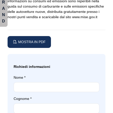
informazioni su consumi ed emissioni sono reperibili nella
R
guida sul consumo di carburante e sulle emissioni specifiche
Radio dab
Fari automatici e sensore pioggia
A
delle autovetture nuove, distribuita gratuitamente presso i
N
Regolatore di velocità - cruise control
nostri punti vendita e scaricabile dal sito www.mise.gov.it
Fari posteriori a led
D
Sedili anteriori regolabili
Freno di stazionamento elettrico
Sedili posteriori regolabili
Garanzia aggiuntiva best4
MOSTRA IN PDF
Selettore stile di guida
Illuminazione abitacolo
Sensori di pioggia
Impianto audio con touchscreen
Servosterzo
Impianto di scarico
Richiedi informazioni
Sistema audio
Indicatore pressione pneumatici
Nome
*
Sistema di chiamata d'emergenza
Interni in pelle
Sistema di frenata anti collisione
Maniglie delle portiere integrate nella carrozzeria
Cognome
*
Sistema di riconoscimento stanchezza guidatore
Pacchetto
Sospensioni regolabili