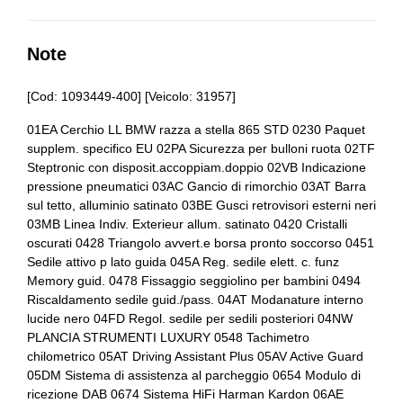
Bracciolo anteriore
Alette parasole
Bulloni antifurto
Alzacristalli elettrici
Note
Cerchi in lega
Assistente al parcheggio
[Cod: 1093449-400] [Veicolo: 31957]
Chiavi e telecomandi
Assistente alla frenata
01EA Cerchio LL BMW razza a stella 865 STD 0230 Paquet
Cinture di sicurezza
supplem. specifico EU 02PA Sicurezza per bulloni ruota 02TF
Attacchi i
Steptronic con disposit.accoppiam.doppio 02VB Indicazione
Console centrale multifunzione
Badge esterno identificativo
pressione pneumatici 03AC Gancio di rimorchio 03AT Barra
sul tetto, alluminio satinato 03BE Gusci retrovisori esterni neri
Differenziale autobloccante elettronico
Barre sul tetto
03MB Linea Indiv. Exterieur allum. satinato 0420 Cristalli
oscurati 0428 Triangolo avvert.e borsa pronto soccorso 0451
Ess / emergency stop signal
Bmw connected drive services
Sedile attivo p lato guida 045A Reg. sedile elett. c. funz
Memory guid. 0478 Fissaggio seggiolino per bambini 0494
Fari a led
Bmw idrive
Riscaldamento sedile guid./pass. 04AT Modanature interno
lucide nero 04FD Regol. sedile per sedili posteriori 04NW
Fari con accensione automatica
Bmw teleservice
PLANCIA STRUMENTI LUXURY 0548 Tachimetro
Fari con accensione automatica + sensore pioggia
Bracciolo anteriore
chilometrico 05AT Driving Assistant Plus 05AV Active Guard
05DM Sistema di assistenza al parcheggio 0654 Modulo di
Fari posteriori a led
Bulloni antifurto
ricezione DAB 0674 Sistema HiFi Harman Kardon 06AE