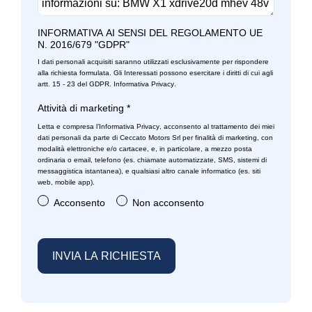
Sistema di chiamata d'emergenza
INFORMATIVA AI SENSI DEL REGOLAMENTO UE
N. 2016/679 "GDPR"
Sistema di frenata anti collisione
I dati personali acquisiti saranno utilizzati esclusivamente per rispondere
Sistema di riconoscimento stanchezza guidatore
alla richiesta formulata. Gli Interessati possono esercitare i diritti di cui agli
artt. 15 - 23 del GDPR.
Informativa Privacy
.
Sospensioni regolabili
Attività di marketing
*
Speaker stereo con 6 altoparlanti
Letta e compresa l’
Informativa Privacy
, acconsento al trattamento dei miei
dati personali da parte di Ceccato Motors Srl per finalità di marketing, con
modalità elettroniche e/o cartacee, e, in particolare, a mezzo posta
Specchietti retrovisori colorati
ordinaria o email, telefono (es. chiamate automatizzate, SMS, sistemi di
messaggistica istantanea), e qualsiasi altro canale informatico (es. siti
Start & stop
web, mobile app).
Acconsento
Non acconsento
Strumentazione digitale con display
Tappetini
Tergicristalli
Trazione integrale
Volante in pelle