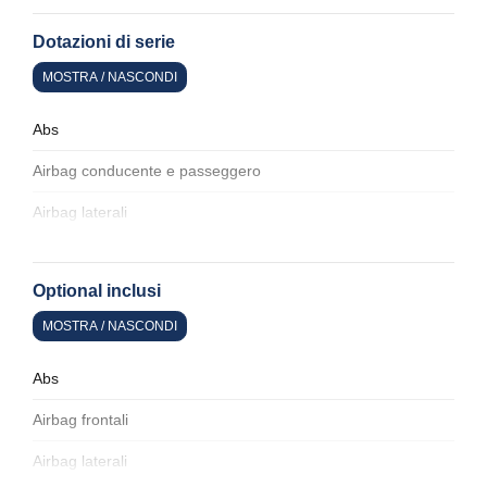
Dotazioni di serie
MOSTRA / NASCONDI
Abs
Airbag conducente e passeggero
Airbag laterali
Alette parasole
Optional inclusi
Alzacristalli elettrici
MOSTRA / NASCONDI
Assistente al parcheggio
Badge esterno identificativo
Abs
Bagagliaio apribile elettricamente
Airbag frontali
Barre portabagagli
Airbag laterali