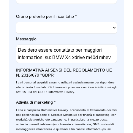
Sistema di protezione urto pedoni
Mild hybrid
Sistema di riconoscimento stanchezza guidatore
Orario preferito per il ricontatto
*
Pacchetto
Specchietti retrovisori colorati
Personalizzazioni linea e stile
Specchietti retrovisori elettrici e riscaldabili
Messaggio
Pinze freni colorate
Start & stop
Poggiatesta regolabili
Strumentazione digitale con display
Porta usb
Supporto lombare
INFORMATIVA AI SENSI DEL REGOLAMENTO UE
N. 2016/679 "GDPR"
Portaoggetti aggiuntivi
Tappetini
I dati personali acquisiti saranno utilizzati esclusivamente per rispondere
Portellone bagagliaio elettrico
alla richiesta formulata. Gli Interessati possono esercitare i diritti di cui agli
Trazione integrale
artt. 15 - 23 del GDPR.
Informativa Privacy
.
Profili guidatore configurabili e memorizzabili
Attività di marketing
*
Usb
Protezione laterale contro urti integrata
Letta e compresa l’
Informativa Privacy
, acconsento al trattamento dei miei
Volante
dati personali da parte di Ceccato Motors Srl per finalità di marketing, con
modalità elettroniche e/o cartacee, e, in particolare, a mezzo posta
Radio digitale dab
ordinaria o email, telefono (es. chiamate automatizzate, SMS, sistemi di
messaggistica istantanea), e qualsiasi altro canale informatico (es. siti
Recupero energia in frenata