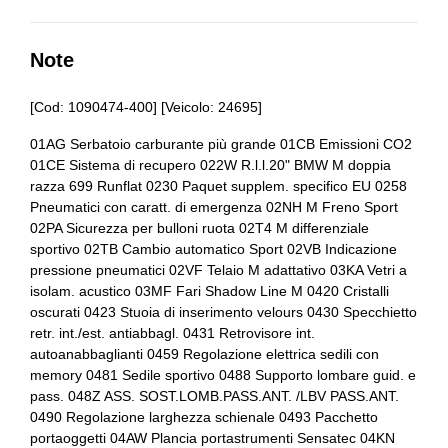
Batteria
Airbag guida
Blocco differenziale
Airbag laterali
Note
Bracciolo anteriore
Antifurto immobilizer
[Cod: 1090474-400] [Veicolo: 24695]
Bracciolo posteriore
Assistente al parcheggio
01AG Serbatoio carburante più grande 01CB Emissioni CO2
Bulloni antifurto
01CE Sistema di recupero 022W R.l.l.20" BMW M doppia
Assistente alla frenata
razza 699 Runflat 0230 Paquet supplem. specifico EU 0258
Cerchi in lega
Badge esterno identificativo
Pneumatici con caratt. di emergenza 02NH M Freno Sport
02PA Sicurezza per bulloni ruota 02T4 M differenziale
Chiavi e telecomandi
Batteria
sportivo 02TB Cambio automatico Sport 02VB Indicazione
pressione pneumatici 02VF Telaio M adattativo 03KA Vetri a
Chiusura centralizzata
Battitacco anteriore
isolam. acustico 03MF Fari Shadow Line M 0420 Cristalli
oscurati 0423 Stuoia di inserimento velours 0430 Specchietto
Cinture di sicurezza
Blocco differenziale
retr. int./est. antiabbagl. 0431 Retrovisore int.
autoanabbaglianti 0459 Regolazione elettrica sedili con
Computer di bordo
Bmw connected drive services
memory 0481 Sedile sportivo 0488 Supporto lombare guid. e
Console centrale multifunzione
Bmw teleservices
pass. 048Z ASS. SOST.LOMB.PASS.ANT. /LBV PASS.ANT.
0490 Regolazione larghezza schienale 0493 Pacchetto
Console centrale multifunzione
Bmw xdrive status
portaoggetti 04AW Plancia portastrumenti Sensatec 04KN