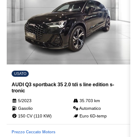
Sicurezza
Sistema di altoparlanti hifi
Sistema di chiamata d'emergenza
Sistema di monitoraggio per manutenzione
Sistema di protezione urto pedoni
Sistema di riconoscimento stanchezza guidatore
USATO
Speaker stereo con 6 altoparlanti
AUDI Q3 sportback 35 2.0 tdi s line edition s-
Specchietti retrovisori anabbaglianti
tronic
5/2023
35.703 km
Specchietti retrovisori colorati
Gasolio
Automatico
Specchietti retrovisori elettrici - riscaldabili
150 CV (110 KW)
Euro 6D-temp
Start & stop
Prezzo Ceccato Motors
Strumentazione digitale con display