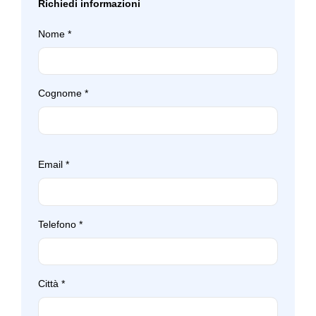
Richiedi informazioni
Impianto audio
Rete divisoria
Nome
*
Indicatore pressione pneumatici
Retrovisore interno auto-anabbagliante
Indicatore usura freni
Sedili abbattibili
Cognome
*
Indicatori di direzione integrati negli specchietti retrovisori
Sedili anteriori sportivi
Interni in pelle
Sedili regolabili elettricamente
Interni personalizzazione colori
Selettore stile di guida
Email
*
Keyless system
Serbatoio carburante maggiorato
Kit attrezzi
Servosterzo
Telefono
*
Kit emergenza
Sistema audio
Limitatore di velocità
Sistema di apertura keyless
Luci freno dinamiche
Città
*
Sistema di chiamata d'emergenza
Maniglie esterne in tinta