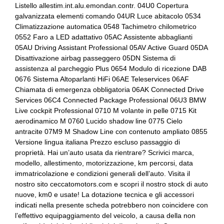
Listello allestim.int.alu.emondan.contr. 04U0 Copertura
Controllo della trazione
Bracciolo anteriore
galvanizzata elementi comando 04UR Luce abitacolo 0534
Climatizzazione automatica 0548 Tachimetro chilometrico
Cristalli atermici
Bracciolo posteriore
0552 Faro a LED adattativo 05AC Assistente abbaglianti
05AU Driving Assistant Professional 05AV Active Guard 05DA
Differenziale autobloccante elettronico
Bulloni antifurto
Disattivazione airbag passeggero 05DN Sistema di
Dpf / fap filtro anti particolato
Cambio automatico a 8 marce
assistenza al parcheggio Plus 0654 Modulo di ricezione DAB
0676 Sistema Altoparlanti HiFi 06AE Teleservices 06AF
Fari con accensione automatica
Cerchi in lega da 20
Chiamata di emergenza obbligatoria 06AK Connected Drive
Services 06C4 Connected Package Professional 06U3 BMW
Freni a disco autoventilanti
Chiavi e telecomandi
Live cockpit Professional 0710 M volante in pelle 0715 Kit
aerodinamico M 0760 Lucido shadow line 0775 Cielo
Freno di stazionamento elettrico
Chiusura centralizzata
antracite 07M9 M Shadow Line con contenuto ampliato 0855
Versione lingua italiana Prezzo escluso passaggio di
Illuminazione abitacolo
Cinture di sicurezza
proprietà. Hai un’auto usata da rientrare? Scrivici marca,
Indicatore usura freni
Climatizzatore automatico a tre zone
modello, allestimento, motorizzazione, km percorsi, data
immatricolazione e condizioni generali dell’auto. Visita il
Inserti in acciaio esterni
Computer di bordo
nostro sito ceccatomotors.com e scopri il nostro stock di auto
nuove, km0 e usate! La dotazione tecnica e gli accessori
Inserti in acciaio esterni
Console centrale multifunzione
indicati nella presente scheda potrebbero non coincidere con
l’effettivo equipaggiamento del veicolo, a causa della non
Interni in pelle
Controllo della stabilità