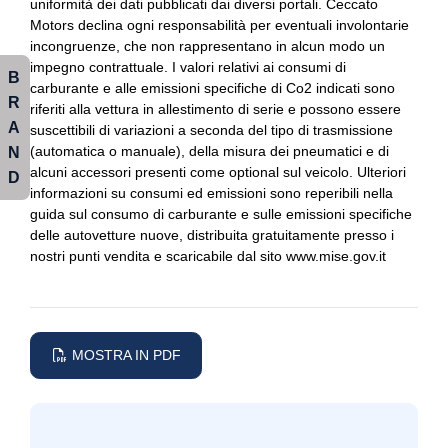
uniformità dei dati pubblicati dai diversi portali. Ceccato
Motors declina ogni responsabilità per eventuali involontarie
Interni personalizzazione colori
Controllo della trazione
incongruenze, che non rappresentano in alcun modo un
Kit emergenza
impegno contrattuale. I valori relativi ai consumi di
Cristalli atermici
B
carburante e alle emissioni specifiche di Co2 indicati sono
R
Limitatore di velocità
Differenziale autobloccante elettronico
riferiti alla vettura in allestimento di serie e possono essere
A
suscettibili di variazioni a seconda del tipo di trasmissione
Maniglie esterne in tinta
Dpf / fap
(automatica o manuale), della misura dei pneumatici e di
N
alcuni accessori presenti come optional sul veicolo. Ulteriori
D
Pacchetto
Fari automatici
informazioni su consumi ed emissioni sono reperibili nella
guida sul consumo di carburante e sulle emissioni specifiche
Pacchetto sicurezza
Fissaggi isofix
delle autovetture nuove, distribuita gratuitamente presso i
nostri punti vendita e scaricabile dal sito www.mise.gov.it
Personalizzazioni linea e stile
Freni a disco autoventilanti
Pinze freni colorate
Freno di stazionamento elettrico
Poggiatesta anteriori regolabili
Funzioni preferite programmabili
MOSTRA IN PDF
Portaoggetti aggiuntivi
Guida uso e manutenzione integrata e accessibile via control
display
Radio dab
Illuminazione abitacolo
Regolatore di velocità - cruise control