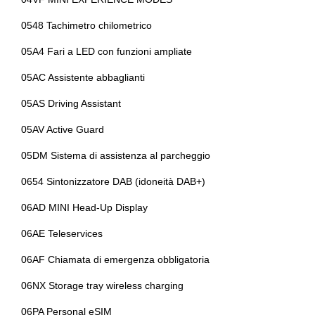
Volante riscaldato
Personal esim
0548 Tachimetro chilometrico
Volante sportivo
Personalizzazioni linea e stile
05A4 Fari a LED con funzioni ampliate
Porta usb
05AC Assistente abbaglianti
Portabicchieri
05AS Driving Assistant
Presa 12v aggiuntiva
05AV Active Guard
Radar
05DM Sistema di assistenza al parcheggio
Radio digitale dab
0654 Sintonizzatore DAB (idoneità DAB+)
Regolatore di velocità - cruise control
06AD MINI Head-Up Display
Sedili standard
06AE Teleservices
Sensore pioggia
06AF Chiamata di emergenza obbligatoria
Sensori parcheggio
06NX Storage tray wireless charging
Sicurezza
06PA Personal eSIM