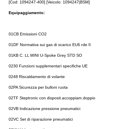
[Cod: 1094247-400] [Veicolo: 1094247|BSM]
Fari a led
Assistente alla frenata
Equipaggiamento:
Freno di stazionamento elettrico
Assistente personale intelligente
Illuminazione abitacolo
Badge esterno identificativo
01CB Emissioni CO2
Inserti in acciaio esterni
Bulloni antifurto
01DF Normativa sui gas di scarico EU6 rde II
Kit emergenza
Cambio automatico a 7 marce
01KB C. LL MINI U-Spoke Grey STD SO
Kit riparazione pneumatici / tirefit
Cerchi in lega da 16
0230 Funzioni supplementari specifiche UE
Pacchetto sicurezza
Cinture di sicurezza
0248 Riscaldamento di volante
Personalizzazioni linea e stile
Climatizzatore automatico a due zone
02PA Sicurezza per bulloni ruota
Portabicchiere
Connessione ios - android
02TF Steptronic con disposit.accoppiam.doppio
Presa 12v aggiuntiva
Controllo della stabilità
02VB Indicazione pressione pneumatici
Radar
Cornering brake control
02VC Set di riparazione pneumatici
Radio dab
Fari a led