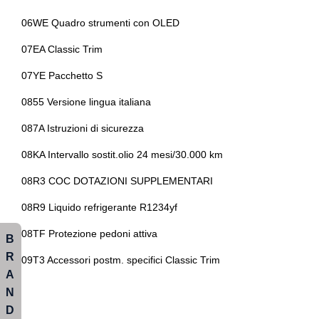
Sistema di chiamata d'emergenza
06WE Quadro strumenti con OLED
Sistema di riconoscimento stanchezza guidatore
07EA Classic Trim
Specchietti retrovisori elettrici
07YE Pacchetto S
Start & stop
0855 Versione lingua italiana
Tappetini
087A Istruzioni di sicurezza
Tergicristalli
08KA Intervallo sostit.olio 24 mesi/30.000 km
Volante in pelle
08R3 COC DOTAZIONI SUPPLEMENTARI
Volante riscaldabile
08R9 Liquido refrigerante R1234yf
Volante sportivo
08TF Protezione pedoni attiva
B
R
09T3 Accessori postm. specifici Classic Trim
A
N
D