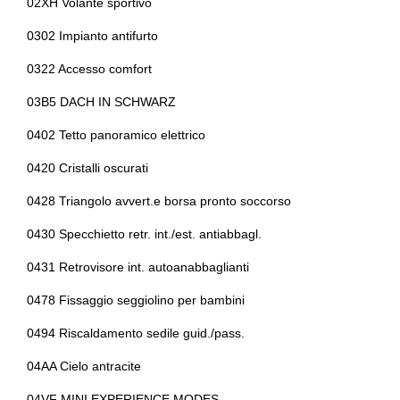
02XH Volante sportivo
Regolatore di velocità - cruise control
Fissaggi isofix
0302 Impianto antifurto
Sensori di parcheggio
Freno di stazionamento elettrico
0322 Accesso comfort
Sensori di pioggia
Illuminazione abitacolo
03B5 DACH IN SCHWARZ
Sistema di chiamata d'emergenza
Impianto di navigazione
0402 Tetto panoramico elettrico
Sistema di navigazione
Indicatore pressione pneumatici
0420 Cristalli oscurati
Sistema di riconoscimento stanchezza guidatore
0428 Triangolo avvert.e borsa pronto soccorso
Indicatori di direzione integrati negli specchietti retrovisori
0430 Specchietto retr. int./est. antiabbagl.
Specchietti retrovisori elettrici
Interni in pelle e tessuto
0431 Retrovisore int. autoanabbaglianti
Start & stop
Kit emergenza
0478 Fissaggio seggiolino per bambini
Tappetini
Kit riparazione pneumatici / tirefit
0494 Riscaldamento sedile guid./pass.
Usb
Mini connected services
04AA Cielo antracite
Volante in pelle
Mini interaction unit
04VF MINI EXPERIENCE MODES