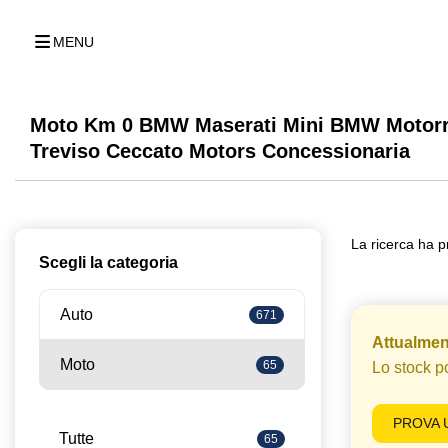
MENU
Moto Km 0 BMW Maserati Mini BMW Motorr
Treviso Ceccato Motors Concessionaria
La ricerca ha p
Scegli la categoria
Auto
671
Attualment
Moto
65
Lo stock p
PROVA 
Tutte
65