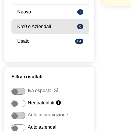
Nuovo
1
Km0 e Aziendali
0
Usato
64
Filtra i risultati
Iva esposta: Sì
Neopatentati
Auto in promozione
Auto aziendali