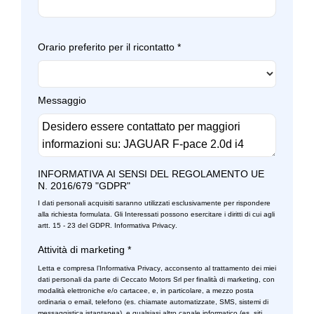
Freno di stazionamento elettrico
Poggiatesta posteriori regolabili
Ganci nel vano di carico
Orario preferito per il ricontatto
*
Portabicchiere
Gancio appendi
Portaoggetti aggiuntivi
Illuminazione abitacolo
Messaggio
Radio dab
Impianto audio
Regolatore di velocità - cruise control
Impianto audio con touchscreen
Retrovisore interno anabbagliante
Incontrol remote
INFORMATIVA AI SENSI DEL REGOLAMENTO UE
Sedili abbattibili
N. 2016/679 "GDPR"
Indicatore pressione pneumatici
I dati personali acquisiti saranno utilizzati esclusivamente per rispondere
Sedili regolabili elettricamente
Indicatori cambio corsia
alla richiesta formulata. Gli Interessati possono esercitare i diritti di cui agli
artt. 15 - 23 del GDPR.
Informativa Privacy
.
Sensori di parcheggio anterori e posteriori
Interni in pelle
Attività di marketing
*
Sensori di pioggia
Interni personalizzazione colori
Letta e compresa l’
Informativa Privacy
, acconsento al trattamento dei miei
dati personali da parte di Ceccato Motors Srl per finalità di marketing, con
modalità elettroniche e/o cartacee, e, in particolare, a mezzo posta
Servosterzo
Jaguardrive control
ordinaria o email, telefono (es. chiamate automatizzate, SMS, sistemi di
messaggistica istantanea), e qualsiasi altro canale informatico (es. siti