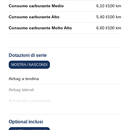
Consumo carburante Medio
6,10 l/100 km
Consumo carburante Alto
5,40 l/100 km
Consumo carburante Molto Alto
6,60 l/100 km
Dotazioni di serie
MOSTRA / NASCONDI
Airbag a tendina
Airbag laterali
Airbag lato conducente
Airbag lato passeggero
Optional inclusi
Alette parasole