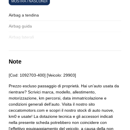
MOSTRA / NASCONDI
Alzacristalli elettrici
Apple carplay
Airbag a tendina
Appoggiatesta posteriori
Airbag guida
Assistente per il rimorchio
Airbag laterali
Attacchi isofix per seggiolini
Airbag passeggero
Badge esterno identificativo
Alette parasole
Note
Bagagliaio apribile elettricamente
Alzacristalli elettrici
[Cod: 1092703-400] [Veicolo: 29903]
Blocco differenziale
Assistente alla frenata
Prezzo escluso passaggio di proprietà. Hai un’auto usata da
Bluetooth®
rientrare? Scrivici marca, modello, allestimento,
Assistente per il rimorchio
motorizzazione, km percorsi, data immatricolazione e
Cambio al volante
Assistente per partenze in salita
condizioni generali dell’auto. Visita il nostro sito
ceccatomotors.com e scopri il nostro stock di auto nuove,
Cerchi in lega
Badge esterno identificativo
km0 e usate! La dotazione tecnica e gli accessori indicati
nella presente scheda potrebbero non coincidere con
Cinture di sicurezza
Blocco differenziale
l’effettivo equipaggiamento del veicolo, a causa della non