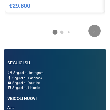
€29.600
Sedili abbattibili
Sedili anteriori elettrici
Sensore appannamento
Sensore pioggia
Sensori parcheggio anteriori e posteriori
Sequenza di accensione
Servosterzo
SEGUICI SU
Sicurezza
Seguici su Instagram
Seguici su Facebook
Sistema di assistenza al mantenimento della corsia
Seguici su Youtube
Seguici su Linkedin
Sistema di riconoscimento stanchezza guidatore
VEICOLI NUOVI
Soglie d'ingresso posteriori in metallo
Auto
Specchietti retrovisori elettrici - riscaldabili