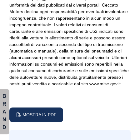
uniformità dei dati pubblicati dai diversi portali. Ceccato
Climatizzatore
Bluetooth
Motors declina ogni responsabilità per eventuali involontarie
incongruenze, che non rappresentano in alcun modo un
Comandi vocali
Bocchette climatizzatore per i passeggeri posteriori
impegno contrattuale. I valori relativi ai consumi di
Console centrale multifunzione
Brake pad wear indicator
carburante e alle emissioni specifiche di Co2 indicati sono
riferiti alla vettura in allestimento di serie e possono essere
Console centrale multifunzione
Cambio al volante
suscettibili di variazioni a seconda del tipo di trasmissione
(automatica o manuale), della misura dei pneumatici e di
Controllo della trazione
Cerchi in lega da 19
alcuni accessori presenti come optional sul veicolo. Ulteriori
informazioni su consumi ed emissioni sono reperibili nella
Eco drive
Cinture di sicurezza
guida sul consumo di carburante e sulle emissioni specifiche
delle autovetture nuove, distribuita gratuitamente presso i
Elementi di ancoraggio
Climatizzatore
nostri punti vendita e scaricabile dal sito www.mise.gov.it
Fari a led
Climatizzatore automatico a due zone
B
Fari a led + luci diurne a led
Comandi vocali
R
A
Fari con accensione automatica
Connessione android
MOSTRA IN PDF
N
Freni a disco
Connessione ios
D
Freno di stazionamento elettrico
Connessione ipod