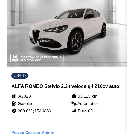
Poggiatesta posteriori
Porta usb
Portabicchieri
Portaoggetti aggiuntivi
Portellone bagagliaio elettrico
Pulsante start
Quadro strumenti da 5 con quadranti analogici
USATO
Radio digitale dab
ALFA ROMEO Stelvio 2.2 t veloce q4 210cv auto
Regolatore di velocità - cruise control
3/2023
93.119 km
Gasolio
Automatico
Retrovisore interno anabbagliante
209 CV (154 KW)
Euro 6D
Rilevatore temperatura esterna
Secure tracker 12 mesi
Prezzo Ceccato Motors