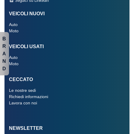
Seguici su Linkedin
VEICOLI NUOVI
Auto
Moto
B
R
VEICOLI USATI
A
Auto
N
Moto
D
CECCATO
Le nostre sedi
Richiedi informazioni
Lavora con noi
NEWSLETTER