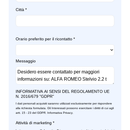
Sedili regolabili elettricamente
Città
*
Selettore stile di guida
Sensori di parcheggio anteriori
Orario preferito per il ricontatto
*
Sensori di pioggia
Sensori parcheggio posteriori
Messaggio
Sistema di apertura keyless
Sistema di assistenza al mantenimento della corsia
Sistema di navigazione + touchscreen
INFORMATIVA AI SENSI DEL REGOLAMENTO UE
N. 2016/679 "GDPR"
Sistema di ricarica wireless per smartphone
I dati personali acquisiti saranno utilizzati esclusivamente per rispondere
Sistema di riconoscimento stanchezza guidatore
alla richiesta formulata. Gli Interessati possono esercitare i diritti di cui agli
artt. 15 - 23 del GDPR.
Informativa Privacy
.
Specchietti retrovisori elettrici
Attività di marketing
*
Start & stop