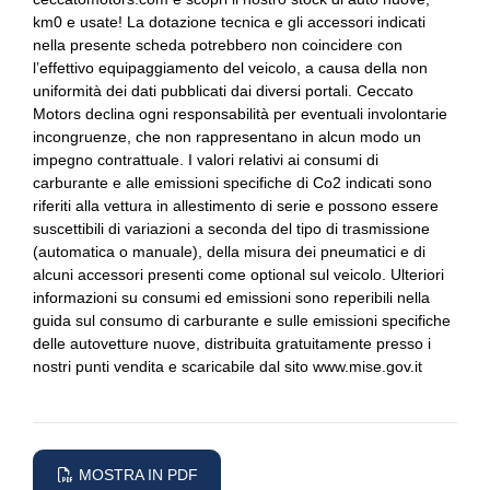
Cerchi in lega
km0 e usate! La dotazione tecnica e gli accessori indicati
nella presente scheda potrebbero non coincidere con
Chiusura centralizzata
l’effettivo equipaggiamento del veicolo, a causa della non
uniformità dei dati pubblicati dai diversi portali. Ceccato
Controllo qualità dell'aria
Motors declina ogni responsabilità per eventuali involontarie
incongruenze, che non rappresentano in alcun modo un
Cromature interne
impegno contrattuale. I valori relativi ai consumi di
Display multifunzione
carburante e alle emissioni specifiche di Co2 indicati sono
riferiti alla vettura in allestimento di serie e possono essere
Doppio scarico
suscettibili di variazioni a seconda del tipo di trasmissione
(automatica o manuale), della misura dei pneumatici e di
Fari bi-xenon
alcuni accessori presenti come optional sul veicolo. Ulteriori
informazioni su consumi ed emissioni sono reperibili nella
Fari con accensione automatica
guida sul consumo di carburante e sulle emissioni specifiche
delle autovetture nuove, distribuita gratuitamente presso i
Fari posteriori a led
nostri punti vendita e scaricabile dal sito www.mise.gov.it
Fendinebbia anteriori
Fissaggi bici
Interni in pelle
MOSTRA IN PDF