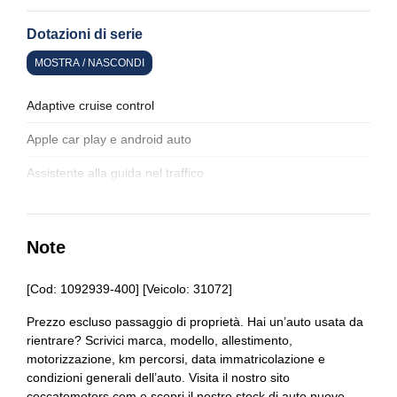
Dotazioni di serie
MOSTRA / NASCONDI
Adaptive cruise control
Apple car play e android auto
Assistente alla guida nel traffico
Assistente in discesa
Bagagliaio apribile elettricamente
Note
Barre portabagagli
[Cod: 1092939-400] [Veicolo: 31072]
Blind spot assistenza rilevamento angolo cieco
Prezzo escluso passaggio di proprietà. Hai un’auto usata da
rientrare? Scrivici marca, modello, allestimento,
Blocco differenziale
motorizzazione, km percorsi, data immatricolazione e
Cambio al volante
condizioni generali dell’auto. Visita il nostro sito
ceccatomotors.com e scopri il nostro stock di auto nuove,