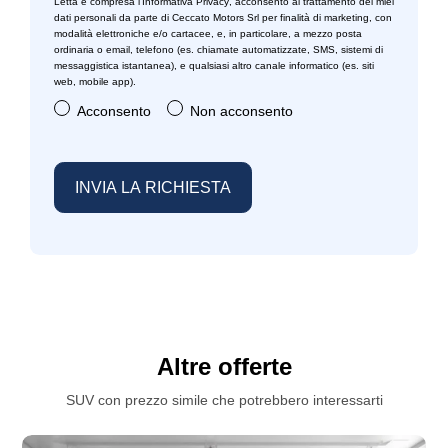
Letta e compresa l’
Informativa Privacy
, acconsento al trattamento dei miei
dati personali da parte di Ceccato Motors Srl per finalità di marketing, con
modalità elettroniche e/o cartacee, e, in particolare, a mezzo posta
Telecamera posteriore
ordinaria o email, telefono (es. chiamate automatizzate, SMS, sistemi di
messaggistica istantanea), e qualsiasi altro canale informatico (es. siti
Usb
web, mobile app).
Acconsento
Non acconsento
Vetri oscurati
Volante in pelle
Volante riscaldato
Altre offerte
SUV con prezzo simile che potrebbero interessarti