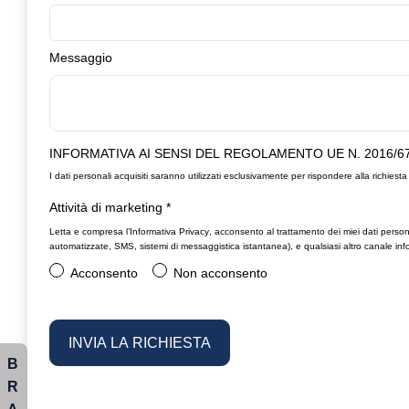
Messaggio
INFORMATIVA AI SENSI DEL REGOLAMENTO UE N. 2016/6
I dati personali acquisiti saranno utilizzati esclusivamente per rispondere alla richiesta 
Attività di marketing
*
Letta e compresa l’
Informativa Privacy
, acconsento al trattamento dei miei dati person
automatizzate, SMS, sistemi di messaggistica istantanea), e qualsiasi altro canale info
Acconsento
Non acconsento
B
R