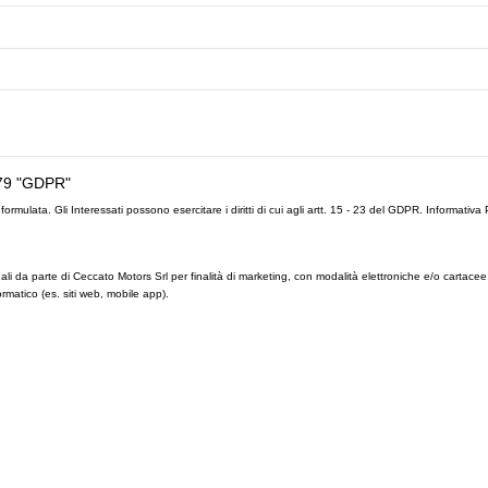
79 "GDPR"
formulata. Gli Interessati possono esercitare i diritti di cui agli artt. 15 - 23 del GDPR.
Informativa 
ali da parte di Ceccato Motors Srl per finalità di marketing, con modalità elettroniche e/o cartacee
rmatico (es. siti web, mobile app).