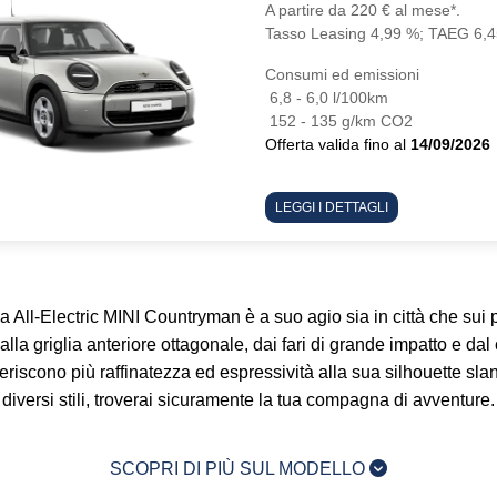
A partire da 220 € al mese*.
Tasso Leasing 4,99 %; TAEG 6,
Consumi ed emissioni
6,8 - 6,0 l/100km
152 - 135 g/km CO2
Offerta valida fino al
14/09/2026
LEGGI I DETTAGLI
la All-Electric MINI Countryman è a suo agio sia in città che sui 
lla griglia anteriore ottagonale, dai fari di grande impatto e dal
onferiscono più raffinatezza ed espressività alla sua silhouette sla
diversi stili, troverai sicuramente la tua compagna di avventure.
SCOPRI DI PIÙ SUL MODELLO