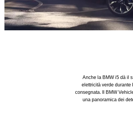
Anche la BMW i5 dà il su
elettricità verde durant
consegnata. Il BMW Vehicle F
una panoramica dei determ