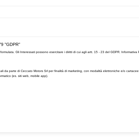
79 "GDPR"
formulata. Gli Interessati possono esercitare i diritti di cui agli artt. 15 - 23 del GDPR.
Informativa 
ali da parte di Ceccato Motors Srl per finalità di marketing, con modalità elettroniche e/o cartacee
rmatico (es. siti web, mobile app).