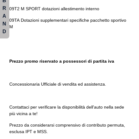
B
Specchietti retrovisori elettrici e riscaldabili
R
Personal esim
09T2 M SPORT dotazioni allestimento interno
A
Spoiler
Personalizzazioni linea e stile
09TA Dotazioni supplementari specifiche pacchetto sportivo
N
M
Start & stop
D
Poggiatesta regolabili
Strumentazione digitale con display
Portabicchieri
Supporto lombare
Portaoggetti aggiuntivi
Prezzo promo riservato a possessori di partita iva
Tappetini
Preparazione driving assistant plus
Volante sportivo
Presa 12v aggiuntiva
Concessionaria Ufficiale di vendita ed assistenza.
Professional package
Profilo impostazioni personali dedicato per chiave
Contattaci per verificare la disponibilità dell'auto nella sede
più vicina a te!
Protezione laterale contro urti integrata
Prezzo da considerarsi comprensivo di contributo permuta,
Radar
esclusa IPT e MSS.
Radio digitale dab