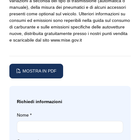
variazioni a seconda del tipo di trasmissione (automatica o
Sistema di altoparlanti harman kardon
manuale), della misura dei pneumatici e di alcuni accessori
Sistema di chiamata d'emergenza
presenti come optional sul veicolo. Ulteriori informazioni su
consumi ed emissioni sono reperibili nella guida sul consumo
Sistema di monitoraggio per manutenzione
di carburante e sulle emissioni specifiche delle autovetture
nuove, distribuita gratuitamente presso i nostri punti vendita
Sistema di protezione urto pedoni
e scaricabile dal sito
www.mise.gov.it
Sistema di ricarica wireless per smartphone
Sistema di riconoscimento stanchezza guidatore
MOSTRA IN PDF
Sospensioni sportive
Specchietti retrovisori elettrici - riscaldabili
Specchietti retrovisori in tinta
Richiedi informazioni
Start & stop
Nome
*
Strumentazione digitale con display
Supporto lombare