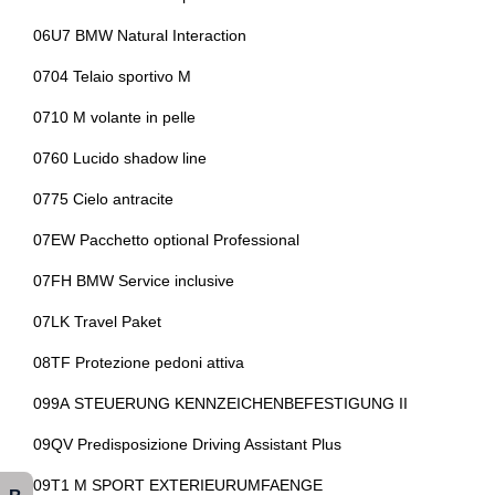
Sedili anteriori sportivi
Impianto audio con 6 altoparlanti
06U7 BMW Natural Interaction
Sedili regolabili
Indicatore pressione pneumatici
0704 Telaio sportivo M
Sedili regolabili elettricamente
Indicatori di direzione integrati negli specchietti retrovisori
0710 M volante in pelle
Sensori di pioggia
Interni in alcantara e pelle
0760 Lucido shadow line
Servosterzo
Interni personalizzazione colori
0775 Cielo antracite
Sistema audio
Keyless system
07EW Pacchetto optional Professional
Sistema di apertura keyless
Kit attrezzi
07FH BMW Service inclusive
Sistema di chiamata d'emergenza
Kit emergenza
07LK Travel Paket
Sistema di protezione urto pedoni
Kit riparazione pneumatici / tirefit
08TF Protezione pedoni attiva
Sistema di ricarica wireless per smartphone
Limitatore di velocità
099A STEUERUNG KENNZEICHENBEFESTIGUNG II
Sistema di riconoscimento stanchezza guidatore
Mild hybrid
09QV Predisposizione Driving Assistant Plus
Sospensioni sportive
Pacchetto
09T1 M SPORT EXTERIEURUMFAENGE