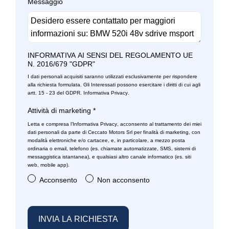
Messaggio
INFORMATIVA AI SENSI DEL REGOLAMENTO UE
N. 2016/679 "GDPR"
I dati personali acquisiti saranno utilizzati esclusivamente per rispondere
alla richiesta formulata. Gli Interessati possono esercitare i diritti di cui agli
artt. 15 - 23 del GDPR.
Informativa Privacy
.
Attività di marketing
*
Letta e compresa l’
Informativa Privacy
, acconsento al trattamento dei miei
dati personali da parte di Ceccato Motors Srl per finalità di marketing, con
modalità elettroniche e/o cartacee, e, in particolare, a mezzo posta
ordinaria o email, telefono (es. chiamate automatizzate, SMS, sistemi di
messaggistica istantanea), e qualsiasi altro canale informatico (es. siti
web, mobile app).
Acconsento
Non acconsento