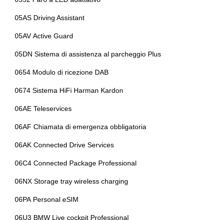
Pacchetto sicurezza
Fari automatici
05AS Driving Assistant
Personalizzazioni linea e stile
Fari automatici e sensore pioggia
05AV Active Guard
Poggiatesta anteriori regolabili
Fari full led
05DN Sistema di assistenza al parcheggio Plus
Portabicchiere
Fari posteriori a led
0654 Modulo di ricezione DAB
Portaoggetti aggiuntivi
Fendinebbia
0674 Sistema HiFi Harman Kardon
Presa 12v aggiuntiva
Fissaggi isofix
06AE Teleservices
Radar
Freni a disco autoventilanti
06AF Chiamata di emergenza obbligatoria
Radio dab
Freno di stazionamento elettroidraulico / meccanico,
automatic hold
06AK Connected Drive Services
Regolatore di velocità - cruise control
Guida uso e manutenzione integrata e accessibile via control
06C4 Connected Package Professional
Retrovisore interno auto-anabbagliante
display
06NX Storage tray wireless charging
Sedile riscaldato lato guidatore
Illuminazione abitacolo
06PA Personal eSIM
Sedili abbattibili
Illuminazione ambientale
06U3 BMW Live cockpit Professional