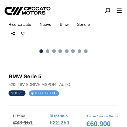
Ricerca auto
Nuove
Bmw
Serie 5
BMW Serie 5
520I 48V SDRIVE MSPORT AUTO
NUOVO
MILD HYBRID
Listino
Risparmio
Prezzo Ceccato Motors
€83.151
€22.251
€60.900