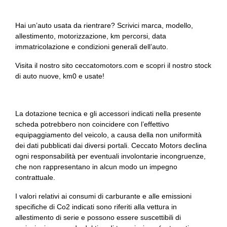
Recupero energia in frenata
Hai un’auto usata da rientrare? Scrivici marca, modello,
allestimento, motorizzazione, km percorsi, data
Regolatore di velocità - cruise control
immatricolazione e condizioni generali dell’auto.
Retrovisore interno auto-anabbagliante
Visita il nostro sito ceccatomotors.com e scopri il nostro stock
Sedili abbattibili
di auto nuove, km0 e usate!
Sedili anteriori elettrici
Sedili anteriori riscaldabili
La dotazione tecnica e gli accessori indicati nella presente
scheda potrebbero non coincidere con l’effettivo
Sedili regolabili
equipaggiamento del veicolo, a causa della non uniformità
dei dati pubblicati dai diversi portali. Ceccato Motors declina
Sedili sportivi
ogni responsabilità per eventuali involontarie incongruenze,
che non rappresentano in alcun modo un impegno
Sensori di collisione attivi
contrattuale.
Servosterzo
I valori relativi ai consumi di carburante e alle emissioni
specifiche di Co2 indicati sono riferiti alla vettura in
Sicurezza
allestimento di serie e possono essere suscettibili di