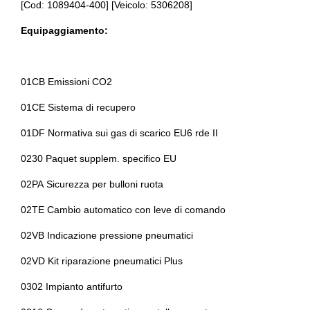
[Cod: 1089404-400] [Veicolo: 5306208]
Chiusura centralizzata
Antifurto immobilizer
Equipaggiamento:
Cinture di sicurezza
Assistente al parcheggio
Computer di bordo
Assistente alla frenata
01CB Emissioni CO2
Console centrale multifunzione
Badge esterno identificativo
01CE Sistema di recupero
Console centrale multifunzione
Batteria
01DF Normativa sui gas di scarico EU6 rde II
Cristalli atermici
Bmw connected drive services
0230 Paquet supplem. specifico EU
Elementi di ancoraggio
Bmw teleservices
02PA Sicurezza per bulloni ruota
Elementi di ancoraggio
Bracciolo anteriore
02TE Cambio automatico con leve di comando
Fari a led + luci diurne a led
Bulloni antifurto
02VB Indicazione pressione pneumatici
Fari autoadattivi
Cambio automatico a 8 marce
02VD Kit riparazione pneumatici Plus
Fari con accensione automatica
Cerchi in lega da 19
0302 Impianto antifurto
Fari con accensione automatica + sensore pioggia
Chiavi e telecomandi