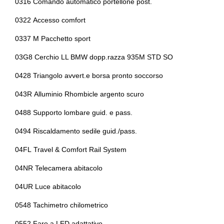
0316 Comando automatico portellone post.
Fari posteriori a led
Chiusura centralizzata
0322 Accesso comfort
Fendinebbia anteriori
Cinture di sicurezza
0337 M Pacchetto sport
Freni a disco autoventilanti
Climatizzatore automatico a due zone
03G8 Cerchio LL BMW dopp.razza 935M STD SO
Illuminazione abitacolo
Computer di bordo
0428 Triangolo avvert.e borsa pronto soccorso
Illuminazione ambientale
Console centrale multifunzione
043R Alluminio Rhombicle argento scuro
Inserti in acciaio esterni
0488 Supporto lombare guid. e pass.
Controllo della stabilità
0494 Riscaldamento sedile guid./pass.
Inserti in acciaio esterni
Cornering brake control
04FL Travel & Comfort Rail System
Interni personalizzazione colori
Cristalli atermici
04NR Telecamera abitacolo
Kit emergenza
Elementi fermaoggetti nel bagagliaio
04UR Luce abitacolo
Limitatore di velocità
Fari a led con luci diurne
0548 Tachimetro chilometrico
Pacchetto
Fari autoadattivi
0552 Faro a LED adattativo