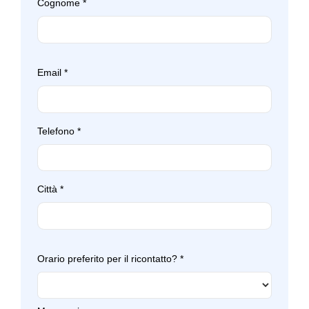
Cognome
*
Tappetini
Tergicristalli
Terza luce stop
Email
*
Travel package
Triangolo di sosta d'emergenza
Telefono
*
Volante sportivo
Città
*
Orario preferito per il ricontatto?
*