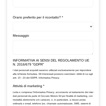
Orario preferito per il ricontatto?
*
Messaggio
INFORMATIVA AI SENSI DEL REGOLAMENTO UE
N. 2016/679 "GDPR"
I dati personali acquisiti saranno utilizzati esclusivamente per rispondere
alla richiesta formulata. Gli Interessati possono esercitare i diritti di cui agli
artt. 15 - 23 del GDPR.
Informativa Privacy
.
Attività di marketing
*
Letta e compresa l’
Informativa Privacy
, acconsento al trattamento dei miei
dati personali da parte di Ceccato Motors Srl per finalità di marketing, con
modalità elettroniche e/o cartacee, e, in particolare, a mezzo posta
ordinaria o email, telefono (es. chiamate automatizzate, SMS, sistemi di