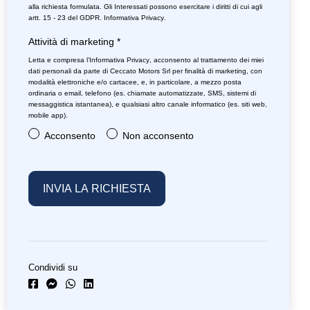
alla richiesta formulata. Gli Interessati possono esercitare i diritti di cui agli
artt. 15 - 23 del GDPR.
Informativa Privacy
.
Attività di marketing
*
Letta e compresa l’
Informativa Privacy
, acconsento al trattamento dei miei
dati personali da parte di Ceccato Motors Srl per finalità di marketing, con
modalità elettroniche e/o cartacee, e, in particolare, a mezzo posta
ordinaria o email, telefono (es. chiamate automatizzate, SMS, sistemi di
messaggistica istantanea), e qualsiasi altro canale informatico (es. siti web,
mobile app).
Acconsento
Non acconsento
Condividi su