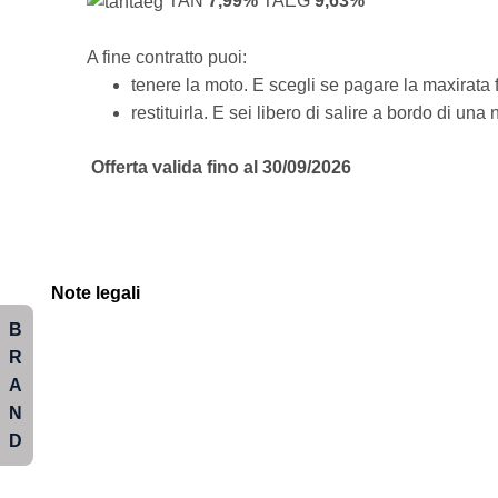
TAN
7,99%
TAEG
9,63%
A fine contratto puoi:
tenere la moto. E scegli se pagare la maxirata f
restituirla. E sei libero di salire a bordo di u
Offerta valida fino al 30/09/2026
Note legali
B
R
A
N
D