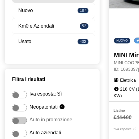
Nuovo
187
Km0 e Aziendali
52
Usato
NUOVO
432
MINI Min
MINI COOPE
ID: 109339
Filtra i risultati
Elettrica
218 CV (
Iva esposta: Sì
KW)
Neopatentati
Listino
€44.100
Auto in promozione
*Iva esposta: Sì
Auto aziendali