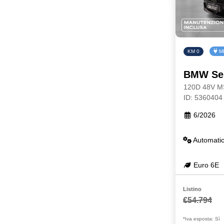
KM 0
MI
BMW Ser
120D 48V 
ID: 5360404
6/2026
Automati
Euro 6E
Listino
€54.794
*Iva esposta: Sì