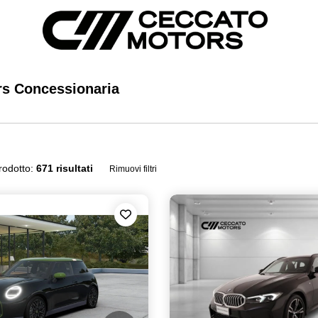
rs Concessionaria
rodotto:
671 risultati
Rimuovi filtri