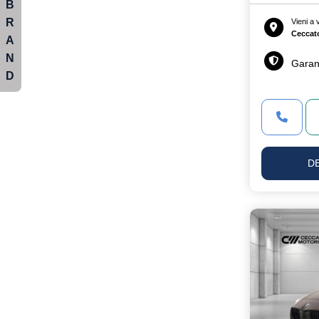
B
R
Vieni a
Ceccat
A
N
Garan
D
D