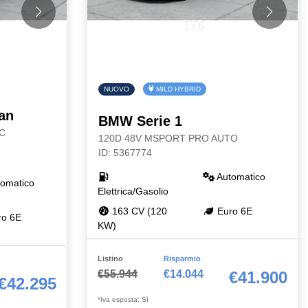
1
/
6
NUOVO
MILD HYBRID
an
BMW Serie 1
C
120D 48V MSPORT PRO AUTO
ID: 5367774
Automatico
omatico
Elettrica/Gasolio
163 CV (120
Euro 6E
o 6E
KW)
Listino
Risparmio
€55.944
€14.044
€41.900
€42.295
*Iva esposta: Sì