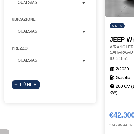
QUALSIASI
UBICAZIONE
USATO
QUALSIASI
JEEP Wr
WRANGLER U
PREZZO
SAHARA AU
ID: 31851
QUALSIASI
2/2020
Gasolio
PIÙ FILTRI
200 CV (
KW)
€42.30
*Iva esposta: No