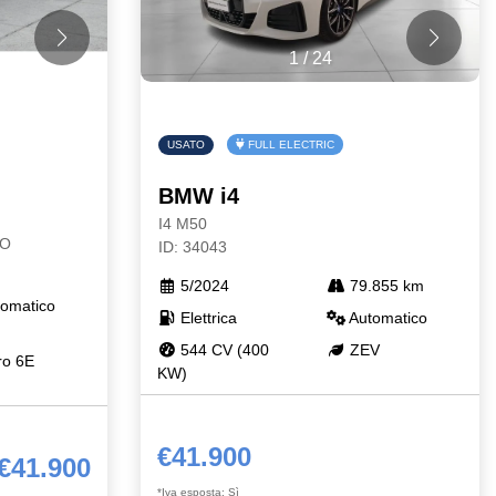
1
/
24
USATO
FULL ELECTRIC
BMW i4
I4 M50
TO
ID: 34043
5/2024
79.855 km
omatico
Elettrica
Automatico
544 CV (400
ZEV
o 6E
KW)
€41.900
€41.900
*Iva esposta: Sì