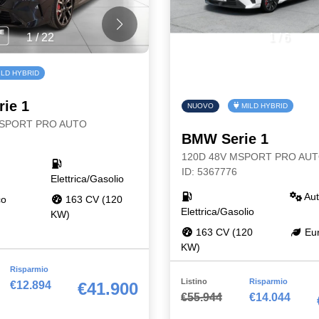
1
/
22
1
/
6
LD HYBRID
ie 1
NUOVO
MILD HYBRID
MSPORT PRO AUTO
BMW Serie 1
120D 48V MSPORT PRO AU
ID: 5367776
Elettrica/Gasolio
Aut
co
163 CV (120
Elettrica/Gasolio
KW)
163 CV (120
Eur
KW)
Risparmio
Listino
Risparmio
€12.894
€41.900
€55.944
€14.044