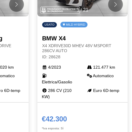
1
/
21
USATO
MILD HYBRID
g
BMW X4
DRIVE
X4 XDRIVE30D MHEV 48V MSPORT
286CV AUTO
ID: 28628
020 km
4/2023
121.477 km
omatico
Automatico
Elettrica/Gasolio
o 6D-temp
286 CV (210
Euro 6D-temp
KW)
€42.300
*Iva esposta: Sì