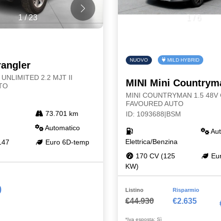
1
/
23
1
/
6
NUOVO
MILD HYBRID
angler
NLIMITED 2.2 MJT II
MINI Mini Countrym
TO
MINI COUNTRYMAN 1.5 48V 
FAVOURED AUTO
73.701 km
ID: 1093688|BSM
Automatico
Aut
Elettrica/Benzina
147
Euro 6D-temp
170 CV (125
Eur
KW)
0
Listino
Risparmio
€44.930
€2.635
*Iva esposta: Sì