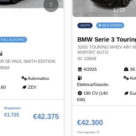
1
/
6
1
/
23
USATO
MILD HYBRID
BMW Serie 3 Tourin
FULL ELECTRIC
320D TOURING MHEV 48V X
MSPORT AUTO
i
ID: 33668
R SE PAUL SMITH EDITION
7|BSM
4/2025
38.
Aut
Automatico
Elettrica/Gasolio
160
ZEV
190 CV (140
Eur
KW)
Risparmio
€1.725
€42.375
€42.300
*Iva esposta: Sì