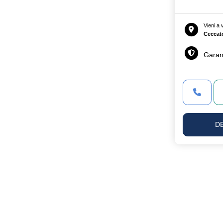
Vieni a
Ceccat
Garan
D