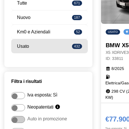
Tutte
671
Nuovo
187
Km0 e Aziendali
52
USATO
BMW X5
Usato
432
X5 XDRIVE
ID: 33811
8/2025
Filtra i risultati
Elettrica/Gas
298 CV (
Iva esposta: Sì
KW)
Neopatentati
€77.90
Auto in promozione
*Iva esposta: Sì