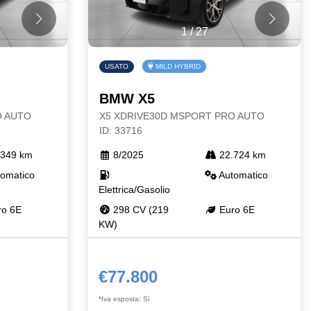
1
/
27
USATO
MILD HYBRID
BMW X5
O AUTO
X5 XDRIVE30D MSPORT PRO AUTO
ID: 33716
349 km
8/2025
22.724 km
omatico
Automatico
Elettrica/Gasolio
o 6E
298 CV (219
Euro 6E
KW)
€77.800
*Iva esposta: Sì