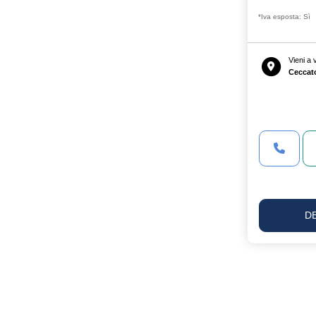
*Iva esposta: Sì
Vieni a
Ceccat
D