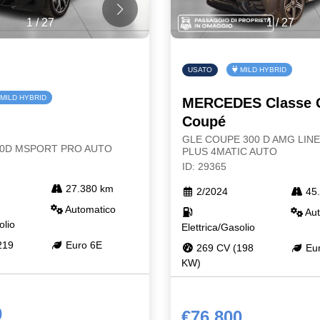
1
/
27
1
/
27
USATO
MILD HYBRID
MILD HYBRID
MERCEDES Classe 
Coupé
GLE COUPE 300 D AMG LIN
30D MSPORT PRO AUTO
PLUS 4MATIC AUTO
ID: 29365
27.380 km
2/2024
45.
Automatico
Aut
olio
Elettrica/Gasolio
219
Euro 6E
269 CV (198
Eur
KW)
0
€76.800