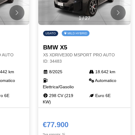
1
/
27
USATO
MILD HYBRID
BMW X5
O AUTO
X5 XDRIVE30D MSPORT PRO AUTO
ID: 34483
442 km
8/2025
18.642 km
omatico
Automatico
Elettrica/Gasolio
o 6E
298 CV (219
Euro 6E
KW)
€77.900
*Iva esposta: Sì