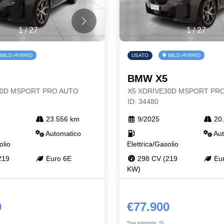
1
/
27
1
/
27
MILD HYBRID
USATO
MILD HYBRID
BMW X5
30D MSPORT PRO AUTO
X5 XDRIVE30D MSPORT PR
ID: 34480
23.556 km
9/2025
20.
Automatico
Aut
olio
Elettrica/Gasolio
219
Euro 6E
298 CV (219
Eur
KW)
0
€77.900
*Iva esposta: Sì