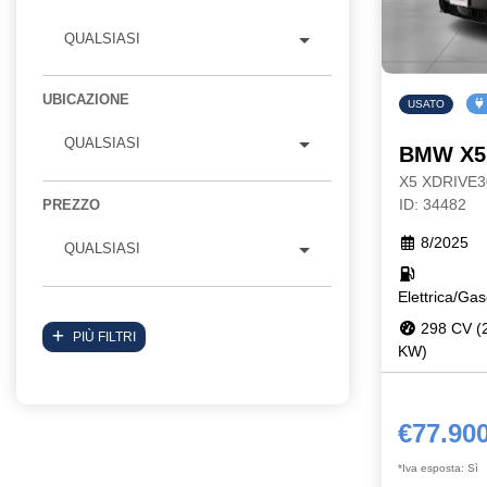
QUALSIASI
UBICAZIONE
USATO
QUALSIASI
BMW X5
X5 XDRIVE
PREZZO
ID: 34482
8/2025
QUALSIASI
Elettrica/Gas
298 CV (
PIÙ FILTRI
KW)
€77.90
*Iva esposta: Sì