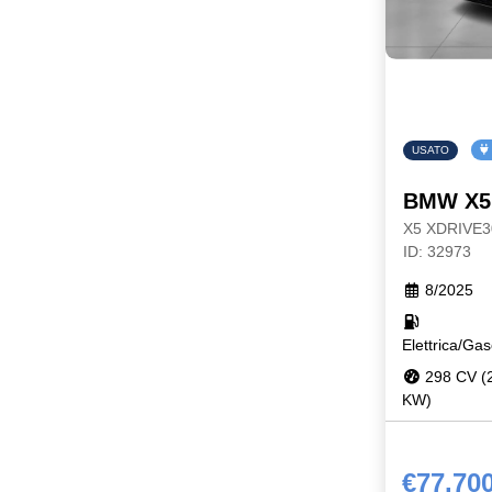
USATO
BMW X5
X5 XDRIVE
ID: 32973
8/2025
Elettrica/Gas
298 CV (
KW)
€77.70