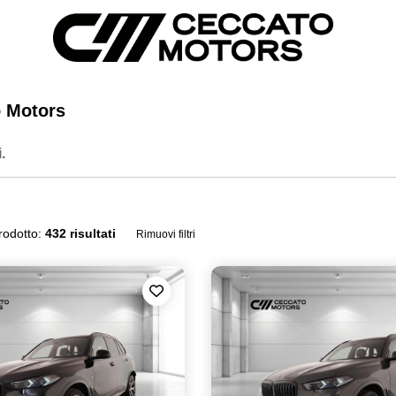
o Motors
.
rodotto:
432 risultati
Rimuovi filtri