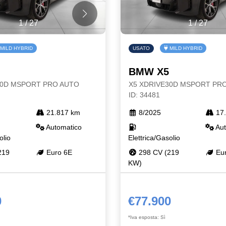
1
/
27
1
/
27
MILD HYBRID
USATO
MILD HYBRID
BMW X5
30D MSPORT PRO AUTO
X5 XDRIVE30D MSPORT PR
ID: 34481
21.817 km
8/2025
17.
Automatico
Aut
olio
Elettrica/Gasolio
219
Euro 6E
298 CV (219
Eur
KW)
0
€77.900
*Iva esposta: Sì