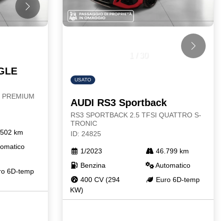
1
/
30
GLE
USATO
E PREMIUM
AUDI RS3 Sportback
RS3 SPORTBACK 2.5 TFSI QUATTRO S-
TRONIC
502 km
ID: 24825
omatico
1/2023
46.799 km
Benzina
Automatico
o 6D-temp
400 CV (294
Euro 6D-temp
KW)