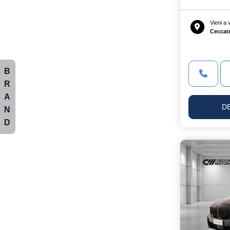
Vieni a
Ceccat
B
R
A
D
N
D