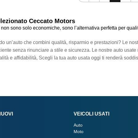
elezionato Ceccato Motors
 non sono solo economiche, sono l’alternativa perfetta per qualit
do un’auto che combini qualità, risparmio e prestazioni? Le nos
iciente senza rinunciare a stile e sicurezza. Le nostre auto usa
lità e affidabilità, Scegli la tua auto usata oggi ti renderà soddi
NUOVI
VEICOLI USATI
Auto
Moto