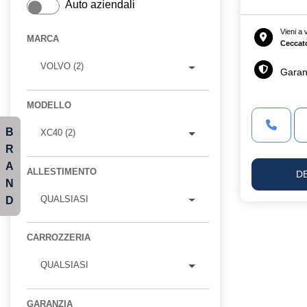
Auto aziendali
Vieni a
MARCA
Ceccat
VOLVO (2)
Garan
MODELLO
B
XC40 (2)
R
A
ALLESTIMENTO
D
N
QUALSIASI
D
CARROZZERIA
QUALSIASI
GARANZIA