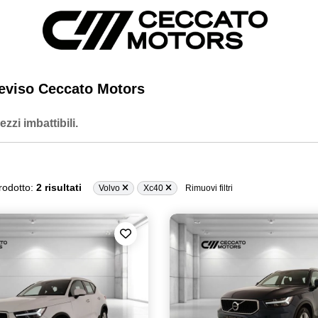
eviso Ceccato Motors
zi imbattibili.
rodotto:
2 risultati
Volvo
Xc40
Rimuovi filtri