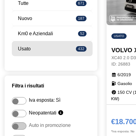
Tutte
671
Nuovo
187
Km0 e Aziendali
52
USATO
Usato
432
VOLVO 
XC40 2.0 D
ID: 26883
6/2019
Gasolio
Filtra i risultati
150 CV (
KW)
Iva esposta: Sì
Neopatentati
€18.70
Auto in promozione
*Iva esposta: No