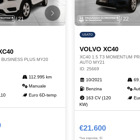
1
/
21
1
/
22
USATO
VOLVO XC40
XC40
XC40 1.5 T3 MOMENTUM PR
3 BUSINESS PLUS MY20
AUTO MY21
ID: 25669
112.995 km
10/2021
69.
Manuale
Benzina
Aut
110
Euro 6D-temp
163 CV (120
Eur
KW)
0
€21.600
*Iva esposta: Sì