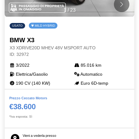
1
/
23
USATO
MILD HYBRID
BMW X3
X3 XDRIVE20D MHEV 48V MSPORT AUTO
ID: 32972
3/2022
85.016 km
Elettrica/Gasolio
Automatico
190 CV (140 KW)
Euro 6D-temp
Prezzo Ceccato Motors
€38.600
*Iva esposta: Sì
Vieni a vederla presso