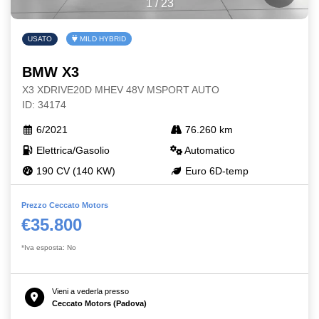
1
/
23
USATO
MILD HYBRID
BMW X3
X3 XDRIVE20D MHEV 48V MSPORT AUTO
ID: 34174
6/2021
76.260 km
Elettrica/Gasolio
Automatico
190 CV (140 KW)
Euro 6D-temp
Prezzo Ceccato Motors
€35.800
*Iva esposta: No
Vieni a vederla presso
Ceccato Motors (Padova)