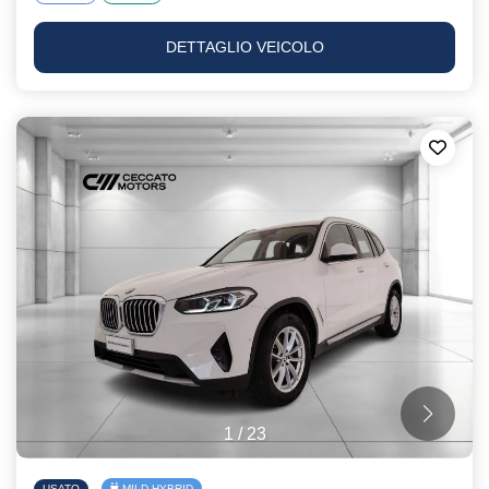
DETTAGLIO VEICOLO
1
/
23
USATO
MILD HYBRID