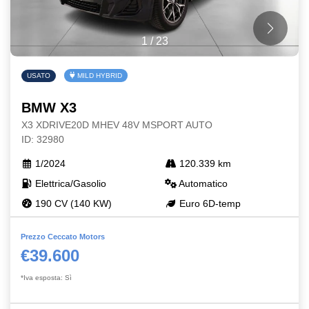
1
/
23
USATO
MILD HYBRID
BMW X3
X3 XDRIVE20D MHEV 48V MSPORT AUTO
ID: 32980
1/2024
120.339 km
Elettrica/Gasolio
Automatico
190 CV (140 KW)
Euro 6D-temp
Prezzo Ceccato Motors
€39.600
*Iva esposta: Sì