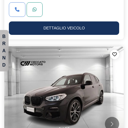
DETTAGLIO VEICOLO
B
R
A
N
D