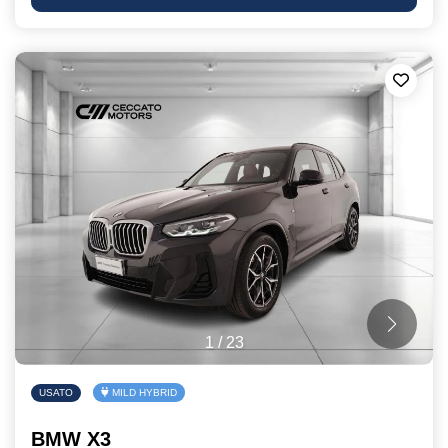
1
/
23
USATO
MILD HYBRID
BMW X3