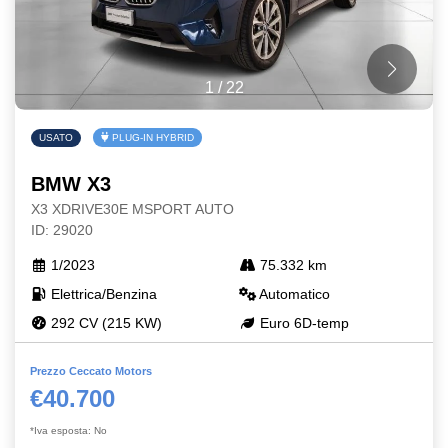
1
/
22
USATO
PLUG-IN HYBRID
BMW X3
X3 XDRIVE30E MSPORT AUTO
ID: 29020
1/2023
75.332 km
Elettrica/Benzina
Automatico
292 CV (215 KW)
Euro 6D-temp
Prezzo Ceccato Motors
€40.700
*Iva esposta: No