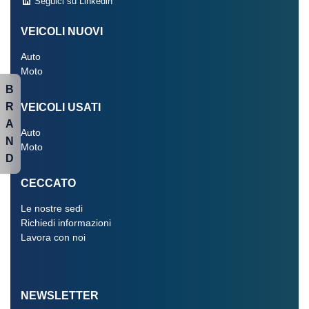
Seguici su Linkedin
VEICOLI NUOVI
Auto
Moto
B
R
VEICOLI USATI
A
Auto
N
Moto
D
CECCATO
Le nostre sedi
Richiedi informazioni
Lavora con noi
NEWSLETTER