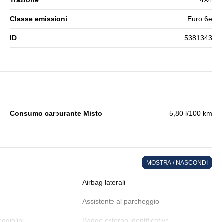
Trazione
4X4
Classe emissioni
Euro 6e
ID
5381343
Consumo carburante Misto
5,80 l/100 km
MOSTRA / NASCONDI
Airbag laterali
Assistente al parcheggio
eggiolini
Badge esterno identificativo