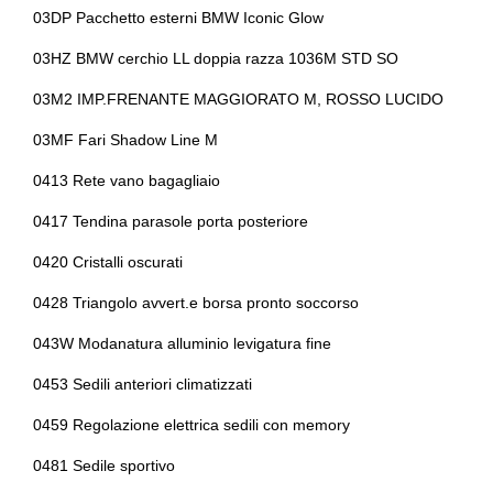
03DP Pacchetto esterni BMW Iconic Glow
memorizzabili
03HZ BMW cerchio LL doppia razza 1036M STD SO
Radio digitale dab
Regolatore di veloci
03M2 IMP.FRENANTE MAGGIORATO M, ROSSO LUCIDO
Rete divisoria
Retrovisore interno
03MF Fari Shadow Line M
Sedili anteriori elettrici
Sedili anteriori risca
0413 Rete vano bagagliaio
Selettore stile di guida
Sensori di collisione 
0417 Tendina parasole porta posteriore
Sicurezza
Sistema di chiamat
0420 Cristalli oscurati
Sistema di protezione urto pedoni
Sistema di ricarica 
0428 Triangolo avvert.e borsa pronto soccorso
smartphone
043W Modanatura alluminio levigatura fine
Sospensioni sportive
Specchietti retrovisor
0453 Sedili anteriori climatizzati
Specchietti retrovisori in tinta
0459 Regolazione elettrica sedili con memory
Strumentazione digi
0481 Sedile sportivo
Tergicristalli
Trazione integrale