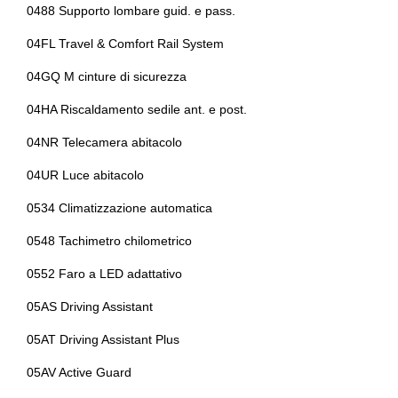
0488 Supporto lombare guid. e pass.
Variable sport steering
Vetri scuri
04FL Travel & Comfort Rail System
Volante in pelle
04GQ M cinture di sicurezza
04HA Riscaldamento sedile ant. e post.
04NR Telecamera abitacolo
04UR Luce abitacolo
0534 Climatizzazione automatica
0548 Tachimetro chilometrico
0552 Faro a LED adattativo
05AS Driving Assistant
05AT Driving Assistant Plus
05AV Active Guard