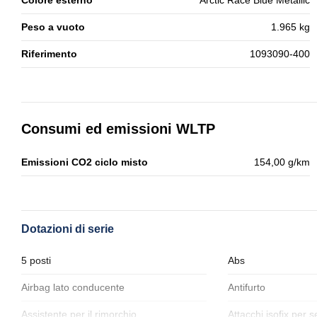
Colore esterno
Arctic Race Blue Metallic
Peso a vuoto
1.965 kg
Riferimento
1093090-400
Consumi ed emissioni WLTP
Emissioni CO2 ciclo misto
154,00 g/km
Dotazioni di serie
5 posti
Abs
Airbag lato conducente
Antifurto
Assistente per il rimorchio
Attacchi isofix per s