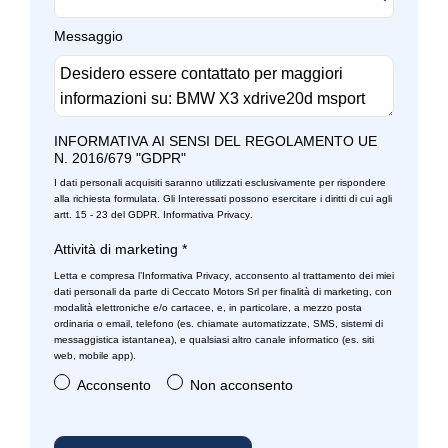
Messaggio
INFORMATIVA AI SENSI DEL REGOLAMENTO UE
N. 2016/679 "GDPR"
I dati personali acquisiti saranno utilizzati esclusivamente per rispondere
alla richiesta formulata. Gli Interessati possono esercitare i diritti di cui agli
artt. 15 - 23 del GDPR.
Informativa Privacy
.
Attività di marketing
*
Letta e compresa l’
Informativa Privacy
, acconsento al trattamento dei miei
dati personali da parte di Ceccato Motors Srl per finalità di marketing, con
modalità elettroniche e/o cartacee, e, in particolare, a mezzo posta
ordinaria o email, telefono (es. chiamate automatizzate, SMS, sistemi di
messaggistica istantanea), e qualsiasi altro canale informatico (es. siti
web, mobile app).
Acconsento
Non acconsento