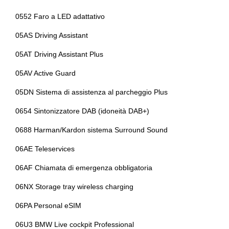
Sedili regolabili elettricamente
0552 Faro a LED adattativo
Interaction bar
Selettore stile di guida
05AS Driving Assistant
Interni in alcantara e pelle
Sensori di pioggia
05AT Driving Assistant Plus
Interni personalizzazione colori
Servosterzo
05AV Active Guard
Kit attrezzi
Sistema di chiamata d'emergenza
05DN Sistema di assistenza al parcheggio Plus
Kit emergenza
Sistema di frenata anti collisione
0654 Sintonizzatore DAB (idoneità DAB+)
Kit riparazione pneumatici / tirefit
Sistema di protezione urto pedoni
0688 Harman/Kardon sistema Surround Sound
Limitatore di velocità
Sistema di ricarica wireless per smartphone
06AE Teleservices
Maniglie esterne in tinta
Sistema di riconoscimento stanchezza guidatore
06AF Chiamata di emergenza obbligatoria
Mild hybrid
Sospensioni sportive
06NX Storage tray wireless charging
Personal e
Specchietti retrovisori elettrici
06PA Personal eSIM
Personalizzazioni linea e stile
Specchietti retrovisori elettrici e riscaldabili
06U3 BMW Live cockpit Professional