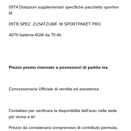
Regolatore di velocità - cruise control
09TA Dotazioni supplementari specifiche pacchetto sportivo
M
Regolazione manuale del piantone sterzo in altezza e
profondità
09TB SPEZ. ZUSATZUMF. M SPORTPAKET PRO
Rete divisoria
A070 batteria AGM da 70 Ah
Retrovisore interno auto-anabbagliante
Sedili abbattibili
Sedili anteriori elettrici
Prezzo promo riservato a possessori di partita iva
Sedili anteriori riscaldabili
Sedili sportivi
Concessionaria Ufficiale di vendita ed assistenza.
Selettore stile di guida
Sensori di collisione attivi
Contattaci per verificare la disponibilità dell'auto nella sede
più vicina a te!
Servosterzo
Prezzo da considerarsi comprensivo di contributo permuta,