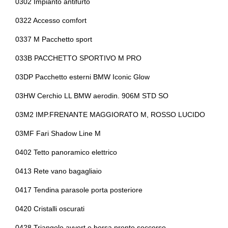
0302 Impianto antifurto
Freni a disco autoventilanti
Cinture di sicurezza
0322 Accesso comfort
Freno di stazionamento elettrico
Climatizzatore automatico a tre zone
0337 M Pacchetto sport
Illuminazione abitacolo
Comfort package
033B PACCHETTO SPORTIVO M PRO
Indicatore usura freni
Computer di bordo
03DP Pacchetto esterni BMW Iconic Glow
Interni personalizzazione colori
Confort access
03HW Cerchio LL BMW aerodin. 906M STD SO
Kit emergenza
03M2 IMP.FRENANTE MAGGIORATO M, ROSSO LUCIDO
Console centrale multifunzione
03MF Fari Shadow Line M
Kit riparazione pneumatici / tirefit
Controllo della stabilità
0402 Tetto panoramico elettrico
Limitatore di velocità
Controllo della trazione
0413 Rete vano bagagliaio
Maniglie esterne in tinta
Cornering brake control
0417 Tendina parasole porta posteriore
Pacchetto sicurezza
Fari a led
0420 Cristalli oscurati
Personalizzazioni linea e stile
Fari autoadattivi
0428 Triangolo avvert.e borsa pronto soccorso