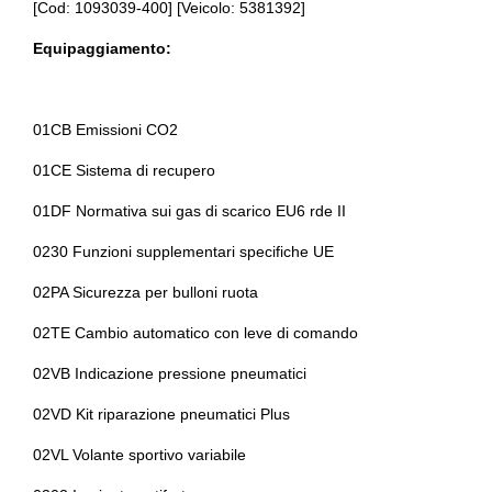
[Cod: 1093039-400] [Veicolo: 5381392]
Chiusura centralizzata
Antifurto immobilizer
Equipaggiamento:
Cinture di sicurezza
Assistente al parcheggio
Computer di bordo
Assistente alla frenata
01CB Emissioni CO2
Console centrale multifunzione
Assistente per il rimorchio
01CE Sistema di recupero
Console centrale multifunzione
Badge esterno identificativo
01DF Normativa sui gas di scarico EU6 rde II
Controllo della trazione
Barre sul tetto
0230 Funzioni supplementari specifiche UE
Elementi di ancoraggio
Bmw operating system 9
02PA Sicurezza per bulloni ruota
Fari a led
Bmw teleservices
02TE Cambio automatico con leve di comando
Fari autoadattivi
Cambio automatico a 8 marce
02VB Indicazione pressione pneumatici
Fari con accensione automatica
Cerchi in lega da 19
02VD Kit riparazione pneumatici Plus
Fari con accensione automatica + sensore pioggia
Cerchi in lega da 20
02VL Volante sportivo variabile
Fari posteriori a led
Chiusura centralizzata