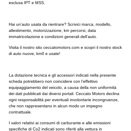
Sicurezza
esclusa IPT e MSS.
Sistema di chiamata d'emergenza
Sistema di frenata anti collisione
Hai un’auto usata da rientrare? Scrivici marca, modello,
allestimento, motorizzazione, km percorsi, data
Sistema di protezione urto pedoni
immatricolazione e condizioni generali dell’auto.
Sistema di ricarica wireless per smartphone
Visita il nostro sito ceccatomotors.com e scopri il nostro stock
di auto nuove, km0 e usate!
Sistema di riconoscimento stanchezza guidatore
Sospensioni sportive
La dotazione tecnica e gli accessori indicati nella presente
Specchietti retrovisori elettrici
scheda potrebbero non coincidere con l’effettivo
equipaggiamento del veicolo, a causa della non uniformità
Specchietti retrovisori elettrici - riscaldabili
dei dati pubblicati dai diversi portali. Ceccato Motors declina
ogni responsabilità per eventuali involontarie incongruenze,
Specchietti retrovisori in tinta
che non rappresentano in alcun modo un impegno
contrattuale.
Strumentazione digitale con display
I valori relativi ai consumi di carburante e alle emissioni
Tappetini
specifiche di Co2 indicati sono riferiti alla vettura in