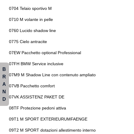
Pinze freni colorate
Spoiler
0704 Telaio sportivo M
Poggiatesta regolabili
Strumentazione digitale con display
0710 M volante in pelle
Porta usb
Tappetini
0760 Lucido shadow line
Portaoggetti aggiuntivi
Trazione integrale
0775 Cielo antracite
Portellone bagagliaio elettrico
Usb
07EW Pacchetto optional Professional
Premium package
Volante
07FH BMW Service inclusive
B
Preparazione driving assistant plus
Volante in pelle
07M9 M Shadow Line con contenuto ampliato
R
Presa 12v aggiuntiva
A
07VB Pacchetto comfort
N
Profili guidatore configurabili e memorizzabili
07VK ASSISTENZ PAKET DE
D
Protezione laterale contro urti integrata
08TF Protezione pedoni attiva
Radar
09T1 M SPORT EXTERIEURUMFAENGE
Radio digitale dab
09T2 M SPORT dotazioni allestimento interno