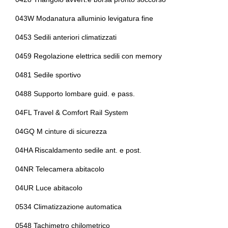
Pinze freni colorate
Fari automatici
043W Modanatura alluminio levigatura fine
Poggiatesta anteriori regolabili
Fari automatici e sensore pioggia
0453 Sedili anteriori climatizzati
Portaoggetti aggiuntivi
Fari full led
0459 Regolazione elettrica sedili con memory
Presa 12v aggiuntiva
Fari posteriori a led
0481 Sedile sportivo
Radar
Fissaggi isofix
0488 Supporto lombare guid. e pass.
Radio dab
Freni a disco autoventilanti
04FL Travel & Comfort Rail System
Regolatore di velocità - cruise control
Freno di stazionamento elettrico
04GQ M cinture di sicurezza
Rete divisoria
Guida uso e manutenzione integrata e accessibile via control
display
04HA Riscaldamento sedile ant. e post.
Retrovisore interno auto-anabbagliante
Illuminazione abitacolo
04NR Telecamera abitacolo
Sedile riscaldato lato guidatore
Indicatore pressione pneumatici
04UR Luce abitacolo
Sedili abbattibili
0534 Climatizzazione automatica
Indicatore usura freni
Sedili anteriori sportivi
0548 Tachimetro chilometrico
Innovation package