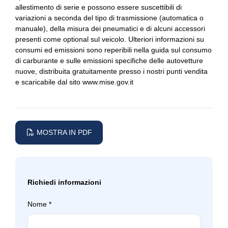
Tergicristalli
allestimento di serie e possono essere suscettibili di
variazioni a seconda del tipo di trasmissione (automatica o
Tetto panoramico
manuale), della misura dei pneumatici e di alcuni accessori
presenti come optional sul veicolo. Ulteriori informazioni su
Trazione integrale
consumi ed emissioni sono reperibili nella guida sul consumo
di carburante e sulle emissioni specifiche delle autovetture
Triangolo di sosta d'emergenza
nuove, distribuita gratuitamente presso i nostri punti vendita
e scaricabile dal sito
www.mise.gov.it
Variable sport steering
Vetri scuri
Volante
MOSTRA IN PDF
Volante in pelle
Richiedi informazioni
Nome
*