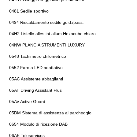
Sedili anteriori sportivi
Fari automatici e sensore pioggia
0481 Sedile sportivo
Sedili posteriori regolabili
Fari posteriori a led
0494 Riscaldamento sedile guid./pass.
Selettore stile di guida
Freni sportivi
04H2 Listello alles.int.allum.Hexacube chiaro
Sensori di pioggia
Freno di stazionamento elettrico
04NW PLANCIA STRUMENTI LUXURY
Servosterzo
Garanzia aggiuntiva best4
0548 Tachimetro chilometrico
Sistema audio
Illuminazione abitacolo
0552 Faro a LED adattativo
Sistema di chiamata d'emergenza
Impianto audio con 6 altoparlanti
05AC Assistente abbaglianti
Sistema di frenata anti collisione
Impianto di scarico
05AT Driving Assistant Plus
Sospensioni regolabili
Indicatore pressione pneumatici
05AV Active Guard
Specchietti retrovisori elettrici
Indicatori di direzione integrati negli specchietti retrovisori
05DM Sistema di assistenza al parcheggio
Start & stop
Interni in alcantara e pelle
0654 Modulo di ricezione DAB
Strumentazione digitale con display
Interni personalizzazione colori
06AE Teleservices