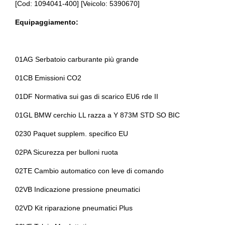
[Cod: 1094041-400] [Veicolo: 5390670]
Console centrale multifunzione
Assistente al parcheggio
Equipaggiamento:
Differenziale autobloccante elettronico
Assistente alla frenata
Ess / emergency stop signal
Attacchi i
01AG Serbatoio carburante più grande
Fari a led
Attentiveness assistant
01CB Emissioni CO2
Fari con accensione automatica
Badge esterno identificativo
01DF Normativa sui gas di scarico EU6 rde II
Fari con accensione automatica + sensore pioggia
Bmw connected drive services
01GL BMW cerchio LL razza a Y 873M STD SO BIC
Fari posteriori a led
Bmw idrive
0230 Paquet supplem. specifico EU
Freno di stazionamento elettrico
Bmw teleservice
02PA Sicurezza per bulloni ruota
Garanzie
Bracciolo anteriore
02TE Cambio automatico con leve di comando
Illuminazione abitacolo
Bulloni antifurto
02VB Indicazione pressione pneumatici
Indicatore cambio marcia
Cambio al volante
02VD Kit riparazione pneumatici Plus
Inserti in acciaio esterni
Cambio automatico a 7 marce