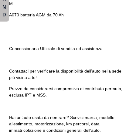
M
N
Sedili sportivi
D
A070 batteria AGM da 70 Ah
Selettore stile di guida
Servosterzo
Sicurezza
Concessionaria Ufficiale di vendita ed assistenza.
Sistema di chiamata d'emergenza
Sistema di frenata anti collisione
Contattaci per verificare la disponibilità dell'auto nella sede
Sospensioni regolabili
più vicina a te!
Specchietti retrovisori elettrici
Prezzo da considerarsi comprensivo di contributo permuta,
esclusa IPT e MSS.
Spoiler posteriore in nero lucido
Start & stop
Hai un’auto usata da rientrare? Scrivici marca, modello,
Strumentazione digitale con display
allestimento, motorizzazione, km percorsi, data
immatricolazione e condizioni generali dell’auto.
Tappetini