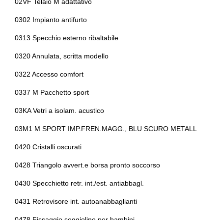
02VF Telaio M adattativo
Interni personalizzazione colori
Cerchi in lega da 19
0302 Impianto antifurto
Kit riparazione pneumatici / tirefit
Cerchi in lega da 20
0313 Specchio esterno ribaltabile
Pacchetto sicurezza
Chiavi e telecomandi
0320 Annulata, scritta modello
Paraurti in tinta
Climatizzatore automatico a due zone
0322 Accesso comfort
Personalizzazioni linea e stile
Comandi al volante
0337 M Pacchetto sport
Portaoggetti aggiuntivi
03KA Vetri a isolam. acustico
Controllo della stabilità
03M1 M SPORT IMP.FREN.MAGG., BLU SCURO METALL
Presa 12v aggiuntiva
Cornering brake control
0420 Cristalli oscurati
Protezione motore
Differenziale autobloccante elettronico
0428 Triangolo avvert.e borsa pronto soccorso
Radio dab
Ess / emergency stop signal
0430 Specchietto retr. int./est. antiabbagl.
Regolatore di velocità - cruise control
Fari a led
0431 Retrovisore int. autoanabbaglianti
Sedili anteriori regolabili
Fari automatici
0478 Fissaggio seggiolino per bambini