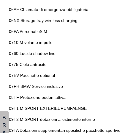
Tappetini
Kit riparazione pneumatici / tirefit
06AF Chiamata di emergenza obbligatoria
Volante
Maniglie delle portiere integrate nella carrozzeria
06NX Storage tray wireless charging
Volante multifunzionale
Paraurti in tinta
06PA Personal eSIM
Volante regolabile
Personalizzazioni linea e stile
0710 M volante in pelle
Portaoggetti aggiuntivi
0760 Lucido shadow line
Portellone bagagliaio elettrico
0775 Cielo antracite
Premium package
07EV Pacchetto optional
Presa 12v aggiuntiva
07FH BMW Service inclusive
Radio digitale dab
08TF Protezione pedoni attiva
Regolatore di velocità - cruise control
09T1 M SPORT EXTERIEURUMFAENGE
Sedili anteriori regolabili
B
09T2 M SPORT dotazioni allestimento interno
R
Sedili posteriori regolabili
09TA Dotazioni supplementari specifiche pacchetto sportivo
A