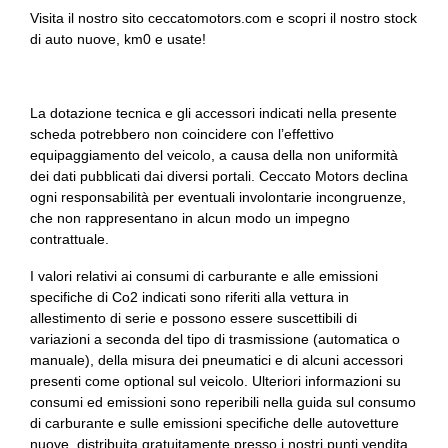
Visita il nostro sito ceccatomotors.com e scopri il nostro stock
Tergicristalli
di auto nuove, km0 e usate!
Touchscreen
Vetri scuri
La dotazione tecnica e gli accessori indicati nella presente
scheda potrebbero non coincidere con l’effettivo
Volante
equipaggiamento del veicolo, a causa della non uniformità
dei dati pubblicati dai diversi portali. Ceccato Motors declina
Volante regolabile
ogni responsabilità per eventuali involontarie incongruenze,
che non rappresentano in alcun modo un impegno
contrattuale.
I valori relativi ai consumi di carburante e alle emissioni
specifiche di Co2 indicati sono riferiti alla vettura in
allestimento di serie e possono essere suscettibili di
variazioni a seconda del tipo di trasmissione (automatica o
manuale), della misura dei pneumatici e di alcuni accessori
presenti come optional sul veicolo. Ulteriori informazioni su
consumi ed emissioni sono reperibili nella guida sul consumo
di carburante e sulle emissioni specifiche delle autovetture
nuove, distribuita gratuitamente presso i nostri punti vendita