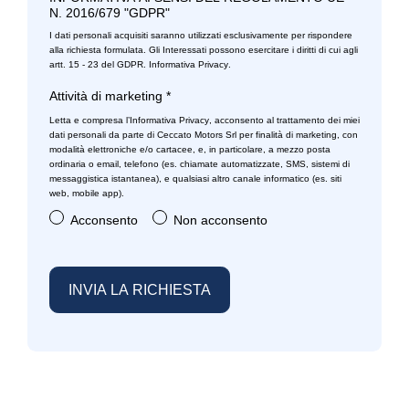
N. 2016/679 "GDPR"
I dati personali acquisiti saranno utilizzati esclusivamente per rispondere
alla richiesta formulata. Gli Interessati possono esercitare i diritti di cui agli
artt. 15 - 23 del GDPR.
Informativa Privacy
.
Attività di marketing
*
Letta e compresa l’
Informativa Privacy
, acconsento al trattamento dei miei
dati personali da parte di Ceccato Motors Srl per finalità di marketing, con
modalità elettroniche e/o cartacee, e, in particolare, a mezzo posta
ordinaria o email, telefono (es. chiamate automatizzate, SMS, sistemi di
messaggistica istantanea), e qualsiasi altro canale informatico (es. siti
web, mobile app).
Acconsento
Non acconsento