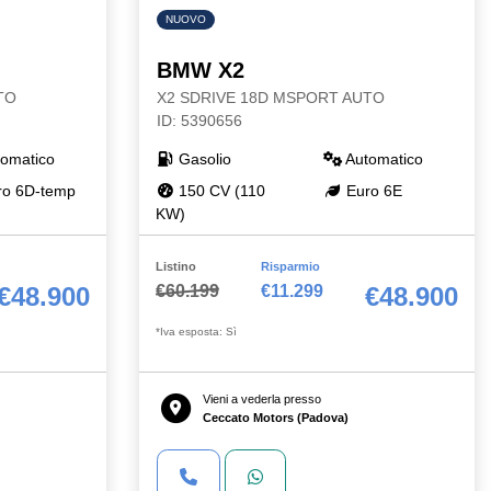
NUOVO
BMW X2
TO
X2 SDRIVE 18D MSPORT AUTO
ID: 5390656
omatico
Gasolio
Automatico
o 6D-temp
150 CV (110
Euro 6E
KW)
Listino
Risparmio
€60.199
€11.299
€48.900
€48.900
*Iva esposta: Sì
Vieni a vederla presso
Ceccato Motors (Padova)