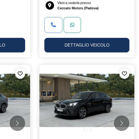
Vieni a vederla presso
Ceccato Motors (Padova)
LO
DETTAGLIO VEICOLO
1
/
6