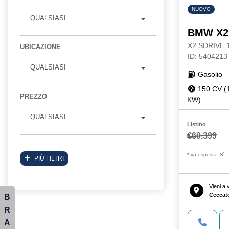
NUOVO
QUALSIASI
BMW X2
X2 SDRIVE
UBICAZIONE
ID: 5404213
QUALSIASI
Gasolio
150 CV (
PREZZO
KW)
QUALSIASI
Listino
€60.399
*Iva esposta: Sì
PIÙ FILTRI
Vieni a
Ceccat
B
R
A