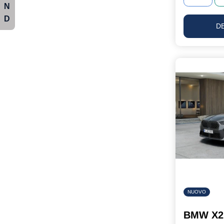
N
D
D
NUOVO
BMW X2