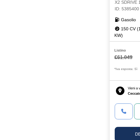
X2 SDRIVE
ID: 5385400
Gasolio
150 CV (
KW)
Listino
€61.049
*Iva esposta: Sì
Vieni a
Ceccat
D