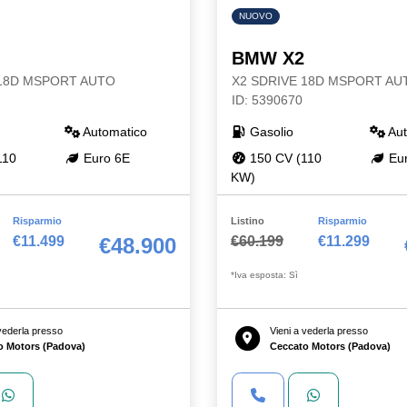
NUOVO
BMW X2
 18D MSPORT AUTO
X2 SDRIVE 18D MSPORT AU
ID: 5390670
Automatico
Gasolio
Aut
110
Euro 6E
150 CV (110
Eur
KW)
Risparmio
Listino
Risparmio
€11.499
€60.199
€11.299
€48.900
*Iva esposta: Sì
 vederla presso
Vieni a vederla presso
o Motors (Padova)
Ceccato Motors (Padova)