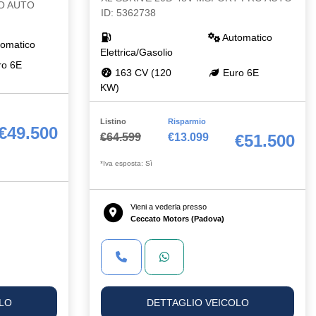
O AUTO
ID: 5362738
Automatico
omatico
Elettrica/Gasolio
o 6E
163 CV (120
Euro 6E
KW)
Listino
Risparmio
€49.500
€64.599
€13.099
€51.500
*Iva esposta: Sì
Vieni a vederla presso
Ceccato Motors (Padova)
LO
DETTAGLIO VEICOLO