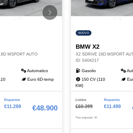
1
/
6
1
/
6
NUOVO
BMW X2
 18D MSPORT AUTO
X2 SDRIVE 18D MSPORT AU
ID: 5404217
Automatico
Gasolio
Aut
110
Euro 6D-temp
150 CV (110
Eur
KW)
Risparmio
Listino
Risparmio
€11.299
€60.399
€11.499
€48.900
*Iva esposta: Sì