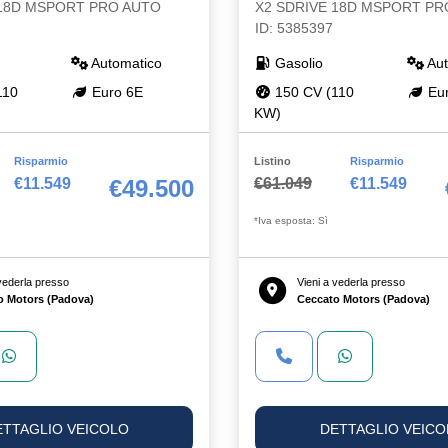
 18D MSPORT PRO AUTO
X2 SDRIVE 18D MSPORT PR
ID: 5385397
Automatico
Gasolio
Aut
110
Euro 6E
150 CV (110
Eur
KW)
Risparmio
Listino
Risparmio
€11.549
€61.049
€11.549
€49.500
*Iva esposta: Sì
 vederla presso
Vieni a vederla presso
o Motors (Padova)
Ceccato Motors (Padova)
ETTAGLIO VEICOLO
DETTAGLIO VEICO