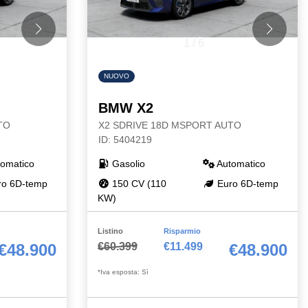
1
/
6
NUOVO
BMW X2
TO
X2 SDRIVE 18D MSPORT AUTO
ID: 5404219
omatico
Gasolio
Automatico
o 6D-temp
150 CV (110
Euro 6D-temp
KW)
Listino
Risparmio
€60.399
€11.499
€48.900
€48.900
*Iva esposta: Sì