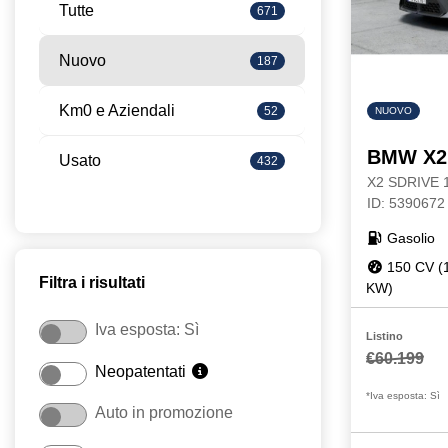
Tutte
671
Nuovo
187
Km0 e Aziendali
52
NUOVO
BMW X2
Usato
432
X2 SDRIVE
ID: 5390672
Gasolio
150 CV (
Filtra i risultati
KW)
Iva esposta: Sì
Listino
€60.199
Neopatentati
*Iva esposta: Sì
Auto in promozione