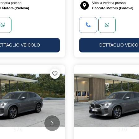
 vederla presso
Vieni a vederla presso
o Motors (Padova)
Ceccato Motors (Padova)
ETTAGLIO VEICOLO
DETTAGLIO VEICO
1
/
6
1
/
6