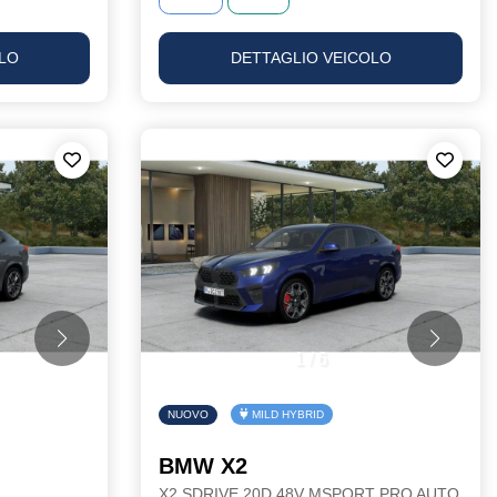
LO
DETTAGLIO VEICOLO
1
/
6
NUOVO
MILD HYBRID
BMW X2
X2 SDRIVE 20D 48V MSPORT PRO AUTO