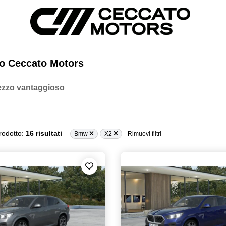
o Ceccato Motors
ezzo vantaggioso
rodotto:
16 risultati
Bmw
X2
Rimuovi filtri