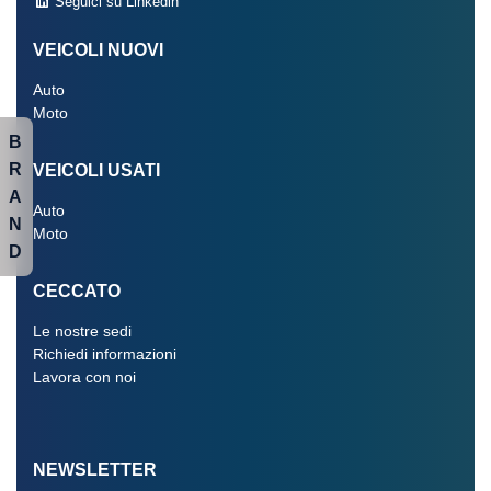
Seguici su Linkedin
VEICOLI NUOVI
Auto
Moto
B
R
VEICOLI USATI
A
Auto
N
Moto
D
CECCATO
Le nostre sedi
Richiedi informazioni
Lavora con noi
NEWSLETTER