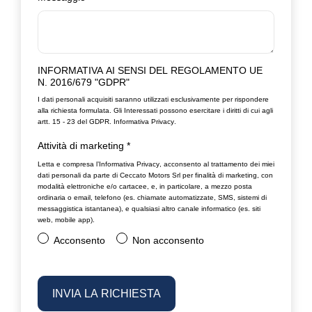
INFORMATIVA AI SENSI DEL REGOLAMENTO UE
N. 2016/679 "GDPR"
I dati personali acquisiti saranno utilizzati esclusivamente per rispondere
alla richiesta formulata. Gli Interessati possono esercitare i diritti di cui agli
artt. 15 - 23 del GDPR.
Informativa Privacy
.
Attività di marketing
*
Letta e compresa l’
Informativa Privacy
, acconsento al trattamento dei miei
dati personali da parte di Ceccato Motors Srl per finalità di marketing, con
modalità elettroniche e/o cartacee, e, in particolare, a mezzo posta
ordinaria o email, telefono (es. chiamate automatizzate, SMS, sistemi di
messaggistica istantanea), e qualsiasi altro canale informatico (es. siti
web, mobile app).
Acconsento
Non acconsento