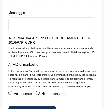
Messaggio
INFORMATIVA AI SENSI DEL REGOLAMENTO UE N.
2016/679 "GDPR"
I dati personali acquisiti saranno utilizzati esclusivamente per rispondere alla
richiesta formulata. Gli Interessati possono esercitare i diritti di cui agli artt. 15
- 23 del GDPR.
Informativa Privacy
.
Attività di marketing
*
Letta e compresa l’
Informativa Privacy
, acconsento al trattamento dei miei dati
personali da parte di Ceccato Motors Srl per finalità di marketing, con modalità
elettroniche e/o cartacee, e, in particolare, a mezzo posta ordinaria o email,
telefono (es. chiamate automatizzate, SMS, sistemi di messaggistica
istantanea), e qualsiasi altro canale informatico (es. siti web, mobile app).
Acconsento
Non acconsento