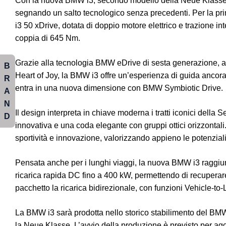
Con la nuova BMW i3, secondo modello della Neue Klasse, 
segnando un salto tecnologico senza precedenti. Per la pri
i3 50 xDrive, dotata di doppio motore elettrico e trazione 
coppia di 645 Nm.
Grazie alla tecnologia BMW eDrive di sesta generazione, a
B
Heart of Joy, la BMW i3 offre un’esperienza di guida ancora 
R
entra in una nuova dimensione con BMW Symbiotic Drive.
A
N
Il design interpreta in chiave moderna i tratti iconici della 
D
innovativa e una coda elegante con gruppi ottici orizzontali.
sportività e innovazione, valorizzando appieno le potenzialit
Pensata anche per i lunghi viaggi, la nuova BMW i3 raggi
ricarica rapida DC fino a 400 kW, permettendo di recuperare
pacchetto la ricarica bidirezionale, con funzioni Vehicle-to
La BMW i3 sarà prodotta nello storico stabilimento del
BMW
la Neue Klasse. L’avvio della produzione è previsto per ag