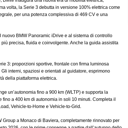
BMW inaugura una nuova era di mobilità elettrica,
ma volta, la Serie 3 debutta in versione 100% elettrica come
integrale, per una potenza complessiva di 469 CV e una
l nuovo BMW Panoramic iDrive e al sistema di controllo
più precisa, fluida e coinvolgente. Anche la guida assistita
Serie 3: proporzioni sportive, frontale con firma luminosa
 Gli interni, spaziosi e orientati al guidatore, esprimono
à della piattaforma elettrica.
unge un’autonomia fino a 900 km (WLTP) e supporta la
 fino a 400 km di autonomia in soli 10 minuti. Completa il
-Load, Vehicle-to-Home e Vehicle-to-Grid.
 Group
a
Monaco di Baviera
, completamente rinnovato per
osto 2026, con le prime consegne a partire dall’autunno dello