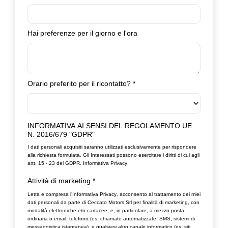
Hai preferenze per il giorno e l'ora
Orario preferito per il ricontatto?
*
INFORMATIVA AI SENSI DEL REGOLAMENTO UE
N. 2016/679 "GDPR"
I dati personali acquisiti saranno utilizzati esclusivamente per rispondere
alla richiesta formulata. Gli Interessati possono esercitare i diritti di cui agli
artt. 15 - 23 del GDPR.
Informativa Privacy
.
Attività di marketing
*
Letta e compresa l’
Informativa Privacy
, acconsento al trattamento dei miei
dati personali da parte di Ceccato Motors Srl per finalità di marketing, con
modalità elettroniche e/o cartacee, e, in particolare, a mezzo posta
ordinaria o email, telefono (es. chiamate automatizzate, SMS, sistemi di
messaggistica istantanea), e qualsiasi altro canale informatico (es. siti