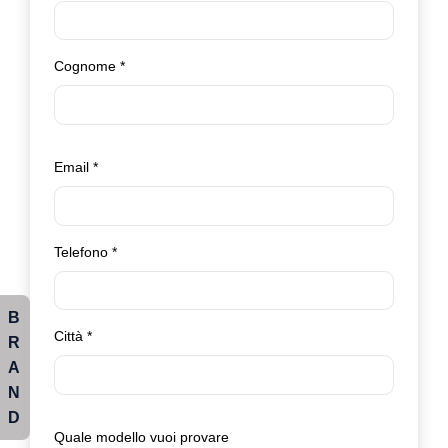
Cognome
*
Email
*
Telefono
*
B
Città
*
R
A
N
D
Quale modello vuoi provare