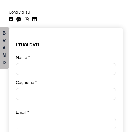
Condividi su
B
R
I TUOI DATI
A
N
Nome
*
D
Cognome
*
Email
*