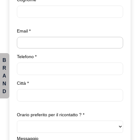
Email
*
Telefono
*
B
R
A
N
Città
*
D
Orario preferito per il ricontatto ?
*
Messaggio