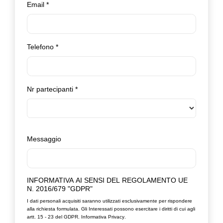
Email
*
Telefono
*
Nr partecipanti
*
Messaggio
INFORMATIVA AI SENSI DEL REGOLAMENTO UE
N. 2016/679 "GDPR"
I dati personali acquisiti saranno utilizzati esclusivamente per rispondere
alla richiesta formulata. Gli Interessati possono esercitare i diritti di cui agli
artt. 15 - 23 del GDPR.
Informativa Privacy
.