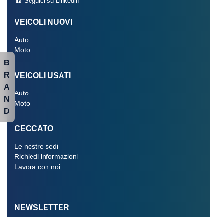
Seguici su Linkedin
VEICOLI NUOVI
Auto
Moto
B
R
VEICOLI USATI
A
Auto
N
Moto
D
CECCATO
Le nostre sedi
Richiedi informazioni
Lavora con noi
NEWSLETTER