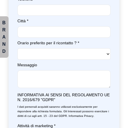
Città
*
B
R
A
Orario preferito per il ricontatto ?
*
N
D
Messaggio
INFORMATIVA AI SENSI DEL REGOLAMENTO UE
N. 2016/679 "GDPR"
I dati personali acquisiti saranno utilizzati esclusivamente per
rispondere alla richiesta formulata. Gli Interessati possono esercitare i
diritti di cui agli artt. 15 - 23 del GDPR.
Informativa Privacy
.
Attività di marketing
*