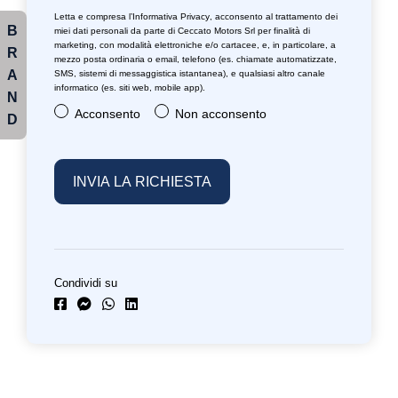
Letta e compresa l’
Informativa Privacy
, acconsento al trattamento dei
B
miei dati personali da parte di Ceccato Motors Srl per finalità di
marketing, con modalità elettroniche e/o cartacee, e, in particolare, a
R
mezzo posta ordinaria o email, telefono (es. chiamate automatizzate,
A
SMS, sistemi di messaggistica istantanea), e qualsiasi altro canale
informatico (es. siti web, mobile app).
N
Acconsento
Non acconsento
D
Condividi su