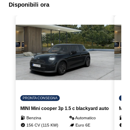
Disponibili ora
PRONTA CONSEGNA
PRO
MINI Mini cooper 3p 1.5 c blackyard auto
MINI 
Benzina
Automatico
Be
156 CV (115 KW)
Euro 6E
15