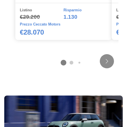
Listino
Risparmio
Listin
€29.200
1.130
€32
Prezzo Ceccato Motors
Prezz
€28.070
€30