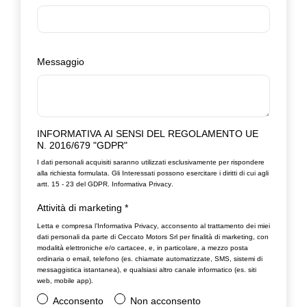
Messaggio
INFORMATIVA AI SENSI DEL REGOLAMENTO UE
N. 2016/679 "GDPR"
I dati personali acquisiti saranno utilizzati esclusivamente per rispondere
alla richiesta formulata. Gli Interessati possono esercitare i diritti di cui agli
artt. 15 - 23 del GDPR.
Informativa Privacy
.
Attività di marketing
*
Letta e compresa l’
Informativa Privacy
, acconsento al trattamento dei miei
dati personali da parte di Ceccato Motors Srl per finalità di marketing, con
modalità elettroniche e/o cartacee, e, in particolare, a mezzo posta
ordinaria o email, telefono (es. chiamate automatizzate, SMS, sistemi di
messaggistica istantanea), e qualsiasi altro canale informatico (es. siti
web, mobile app).
Acconsento
Non acconsento