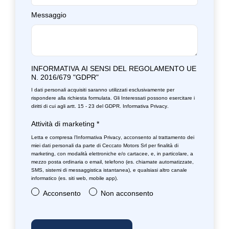
Messaggio
INFORMATIVA AI SENSI DEL REGOLAMENTO UE
N. 2016/679 "GDPR"
I dati personali acquisiti saranno utilizzati esclusivamente per
rispondere alla richiesta formulata. Gli Interessati possono esercitare i
diritti di cui agli artt. 15 - 23 del GDPR.
Informativa Privacy
.
Attività di marketing
*
Letta e compresa l’
Informativa Privacy
, acconsento al trattamento dei
miei dati personali da parte di Ceccato Motors Srl per finalità di
marketing, con modalità elettroniche e/o cartacee, e, in particolare, a
mezzo posta ordinaria o email, telefono (es. chiamate automatizzate,
SMS, sistemi di messaggistica istantanea), e qualsiasi altro canale
informatico (es. siti web, mobile app).
Acconsento
Non acconsento