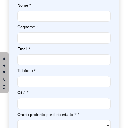
Nome
*
Cognome
*
Email
*
B
R
Telefono
*
A
N
D
Città
*
Orario preferito per il ricontatto ?
*