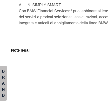
ALL IN. SIMPLY SMART.
Con BMW Financial Services** puoi abbinare al leasi
dei servizi e prodotti selezionati: assicurazioni, acc
integrata e articoli di abbigliamento della linea BM
Note legali
B
R
A
N
D