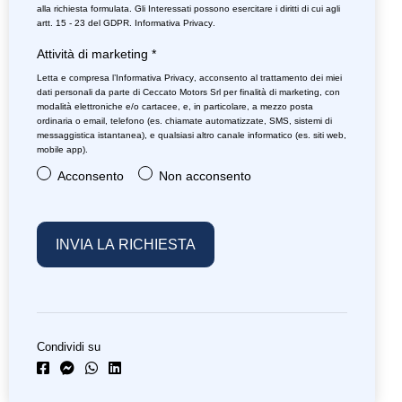
alla richiesta formulata. Gli Interessati possono esercitare i diritti di cui agli
artt. 15 - 23 del GDPR.
Informativa Privacy
.
Attività di marketing
*
Letta e compresa l’
Informativa Privacy
, acconsento al trattamento dei miei
dati personali da parte di Ceccato Motors Srl per finalità di marketing, con
modalità elettroniche e/o cartacee, e, in particolare, a mezzo posta
ordinaria o email, telefono (es. chiamate automatizzate, SMS, sistemi di
messaggistica istantanea), e qualsiasi altro canale informatico (es. siti web,
mobile app).
Acconsento
Non acconsento
Condividi su